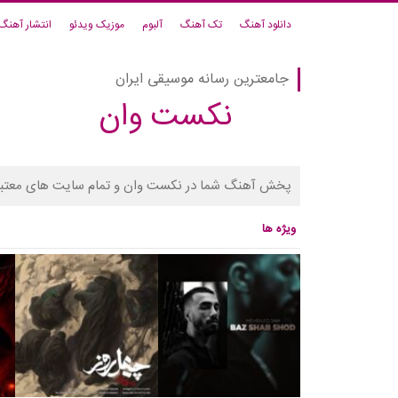
دانلود آهنگ
تک آهنگ
آلبوم
موزیک ویدئو
انتشار آهنگ
جامعترین رسانه موسیقی ایران
نکست وان
پخش آهنگ شما در نکست وان و تمام سایت های معتبر
ویژه ها