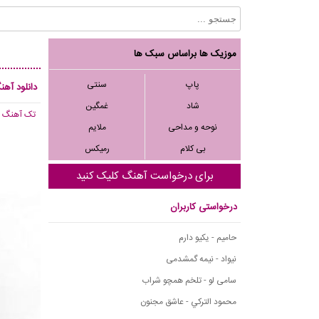
موزیک ها براساس سبک ها
پاپ
سنتی
دانلود آهن
شاد
غمگین
تک آهنگ
, 823
نوحه و مداحی
ملایم
بی کلام
رمیکس
برای درخواست آهنگ کلیک کنید
درخواستی کاربران
حامیم - یکیو دارم
نیواد - نیمه گمشدمی
سامی لو - تلخم همچو شراب
محمود التركي - عاشق مجنون