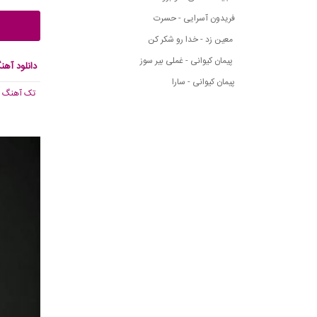
فریدون آسرایی - حسرت
معین زد - خدا رو شکر کن
پیمان کیوانی - غملی بیر سوز
دانلود آه
پیمان کیوانی - سارا
تک آهنگ
, 657