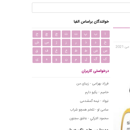
خوانندگان براساس الفبا
ا
ب
پ
ت
ث
ج
چ
ح
خ
د
ذ
ر
ز
ژ
س
ش
ص
ض
ط
ظ
ع
غ
ف
ق
ک
گ
ل
م
ن
و
ه
ی
درخواستی کاربران
فرزاد بهرامی - زیبای من
حامیم - یکیو دارم
نیواد - نیمه گمشدمی
سامی لو - تلخم همچو شراب
محمود التركي - عاشق مجنون