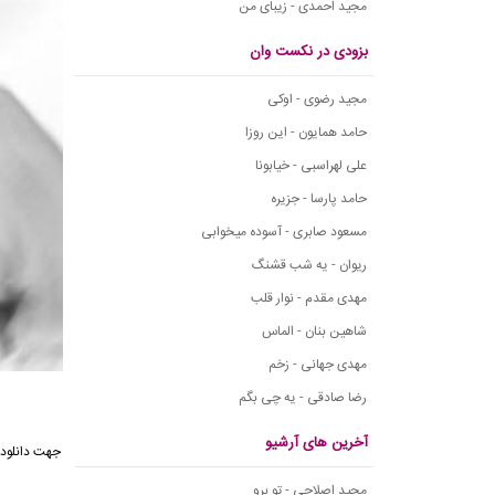
مجید احمدی - زیبای من
بزودی در نکست وان
مجید رضوی - اوکی
حامد همایون - این روزا
علی لهراسبی - خیابونا
حامد پارسا - جزیره
مسعود صابری - آسوده میخوابی
ریوان - یه شب قشنگ
مهدی مقدم - نوار قلب
شاهین بنان - الماس
مهدی جهانی - زخم
رضا صادقی - یه چی بگم
آخرین های آرشیو
جهت دانلود 
مجید اصلاحی - تو برو