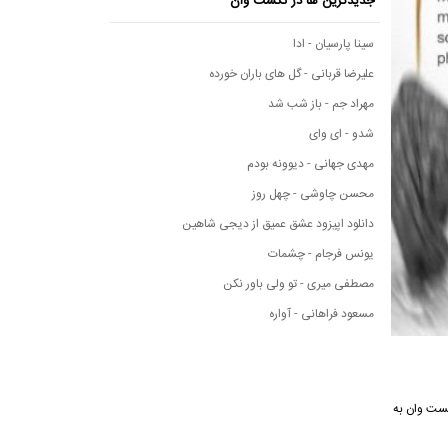
جدیدترین ها در نکست وان
سینا پارسیان - ادا
علیرضا قربانی - گل های باران خورده
مهراد جم - باز شب شد
شدو - ای وای
مهدی جهانی - دیوونه بودم
محسن چاوشی - چهل روز
دانلود اپیزود عشق عمیق از دیجی شاهین
یونس فرجام - چشمات
مصطفی میری - تو ولی باور نکن
مسعود فراهانی - آواره
ی نکست وان به