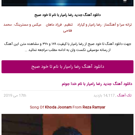
دانلود آهنگ جدید
رضا رامیار
با نام تا خود صبح
ترانه سرا و آهنگساز : رضا رامیار و کیاراد تنظیم : فرزاد ماهان میکس و مسترینگ : محمد
فلاحی
جهت دانلود آهنگ تا خود صبح از
رضا رامیار
با کیفیت ۱۲۸ و ۳۲۰ و مشاهده متن این آهنگ
از رسانه موسیقی نکست وان به ادامه مطلب مراجعه نمائید …
دانلود آهنگ رضا رامیار با نام تا خود صبح
دانلود آهنگ جدید رضا رامیار با نام خدا جونم
تک آهنگ
, 14,117 بازدید
17th می 2019
Song Of
Khoda Joonam
From
Reza Ramyar