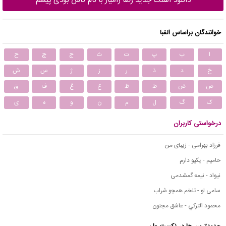
دانلود آهنگ جدید رضا رامیار با نام کاش بودی پیشم
خوانندگان براساس الفبا
ا
ب
پ
ت
ث
ج
چ
ح
خ
د
ذ
ر
ز
ژ
س
ش
ص
ض
ط
ظ
ع
غ
ف
ق
ک
گ
ل
م
ن
و
ه
ی
درخواستی کاربران
فرزاد بهرامی - زیبای من
حامیم - یکیو دارم
نیواد - نیمه گمشدمی
سامی لو - تلخم همچو شراب
محمود التركي - عاشق مجنون