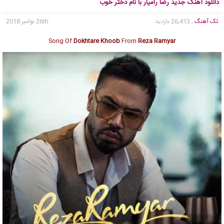
دانلود آهنگ جدید رضا رامیار با نام دختر خوب
تک آهنگ
, 26,413 بازدید
26th نوامبر 2018
Song Of
Dokhtare Khoob
From
Reza Ramyar