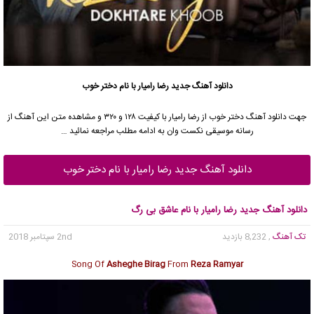
دانلود آهنگ جدید
رضا رامیار
با نام دختر خوب
جهت دانلود آهنگ دختر خوب از
رضا رامیار
با کیفیت ۱۲۸ و ۳۲۰ و مشاهده متن این آهنگ از
رسانه موسیقی نکست وان به ادامه مطلب مراجعه نمائید …
دانلود آهنگ جدید رضا رامیار با نام دختر خوب
دانلود آهنگ جدید رضا رامیار با نام عاشق بی رگ
تک آهنگ
, 8,232 بازدید
2nd سپتامبر 2018
Song Of
Asheghe Birag
From
Reza Ramyar