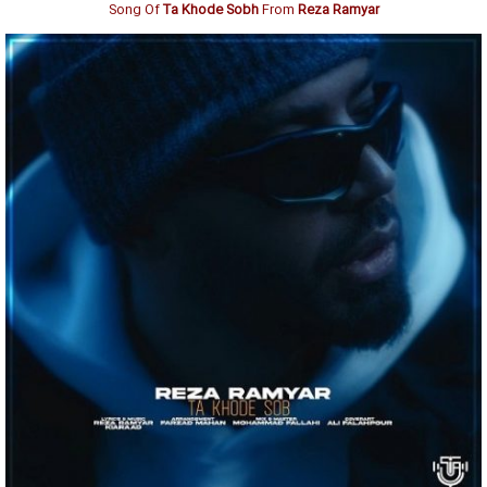
Song Of
Ta Khode Sobh
From
Reza Ramyar