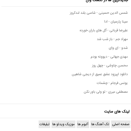
جدیدترین ها در نکست وان
شمس الدین حسینی - شاسی بلند لندکروز
سینا پارسیان - ادا
علیرضا قربانی - گل های باران خورده
مهراد جم - باز شب شد
شدو - ای وای
مهدی جهانی - دیوونه بودم
محسن چاوشی - چهل روز
دانلود اپیزود عشق عمیق از دیجی شاهین
یونس فرجام - چشمات
مصطفی میری - تو ولی باور نکن
لینک های سایت
صفحه اصلی
تک آهنگ ها
آلبوم ها
موزیک ویدئو ها
تبلیغات