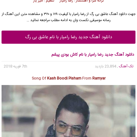
ترانه سرا و آهنگساز : رضا رامیار تنظیم : امیر یار
جهت دانلود آهنگ عاشق بی رگ از
رضا رامیار
با کیفیت ۱۲۸ و ۳۲۰ و مشاهده متن این آهنگ از
رسانه موسیقی نکست وان به ادامه مطلب مراجعه نمائید …
دانلود آهنگ جدید رضا رامیار با نام عاشق بی رگ
دانلود آهنگ جدید رضا رامیار با نام کاش بودی پیشم
تک آهنگ
, 23,894 بازدید
7th فوریه 2018
Song Of
Kash Boodi Pisham
From
Ramyar