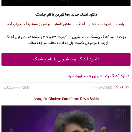
دانلود آهنگ جدید
رضا شیرین با نام چشمک
ترانه سرا : امیرحسام افشار آهنگساز : ماهور افشار میکس و مسترینگ : مهراب آراد
جهت دانلود آهنگ چشمک از رضا شیرین با کیفیت ۱۲۸ و ۳۲۰ و مشاهده متن این آهنگ
از رسانه موسیقی نکست وان به ادامه مطلب مراجعه نمائید …
دانلود آهنگ رضا شیرین با نام چشمک
دانلود آهنگ رضا شیرین با نام قهوه سرد
تک آهنگ
, 3,660 بازدید
26th دسامبر 2022
Song Of
Ghahve Sard
From
Reza Shirin