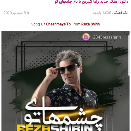
دانلود آهنگ جدید رضا شیرین با نام چشمهای تو
تک آهنگ
, 1,038 بازدید
8th سپتامبر 2020
Song Of
Cheshmaye To
From
Reza Shirin