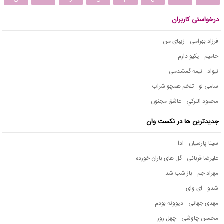
درخواستی کاربران
فرزاد بهرامی - زیبای من
حامیم - یکیو دارم
نیواد - نیمه گمشدمی
سامی لو - تلخم همچو شراب
محمود التركي - عاشق مجنون
جدیدترین ها در نکست وان
سینا پارسیان - ادا
علیرضا قربانی - گل های باران خورده
مهراد جم - باز شب شد
شدو - ای وای
مهدی جهانی - دیوونه بودم
محسن چاوشی - چهل روز