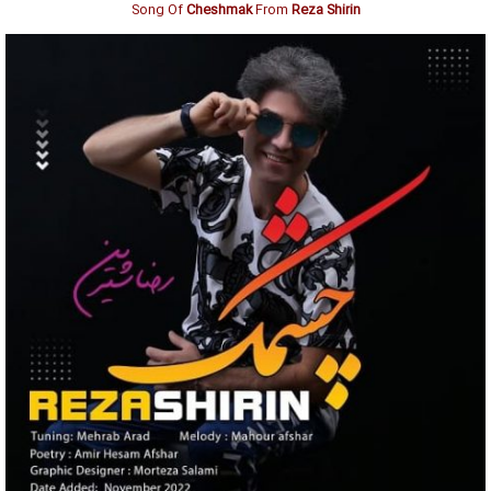
Song Of
Cheshmak
From
Reza Shirin