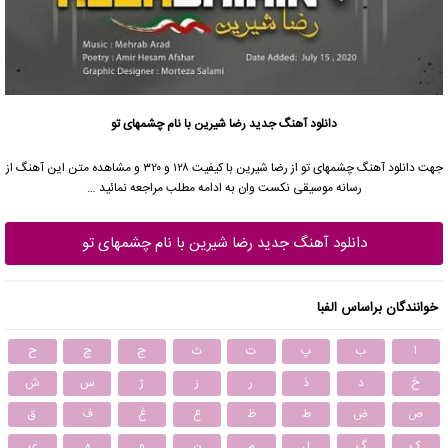
دانلود آهنگ جدید
رضا شیرین با نام چشمهای تو
جهت دانلود آهنگ چشمهای تو از رضا شیرین با کیفیت ۱۲۸ و ۳۲۰ و مشاهده متن این آهنگ از
رسانه موسیقی نکست وان به ادامه مطلب مراجعه نمائید …
دانلود آهنگ جدید رضا شیرین با نام چشمهای تو
خوانندگان براساس الفبا
ا
ب
پ
ت
ث
ج
چ
ح
خ
د
ذ
ر
ز
ژ
س
ش
ص
ض
ط
ظ
ع
غ
ف
ق
ک
گ
ل
م
ن
و
ه
ی