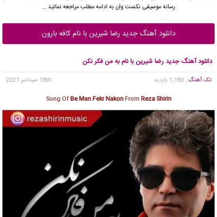
رسانه موسیقی نکست وان به ادامه مطلب مراجعه نمائید …
دانلود آهنگ جدید رضا شیرین با نام کافه بارون
دانلود آهنگ جدید رضا شیرین با نام به من فکر نکن
تک آهنگ
, 1,183 بازدید
18th سپتامبر 2021
Song Of
Be Man Fekr Nakon
From
Reza Shirin