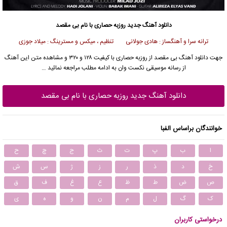
دانلود آهنگ جدید
روزبه حصاری
با نام بی مقصد
ترانه سرا و آهنگساز : هادی جولانی تنظیم ، میکس و مسترینگ : میلاد جوزی
جهت دانلود آهنگ بی مقصد از
روزبه حصاری
با کیفیت ۱۲۸ و ۳۲۰ و مشاهده متن این آهنگ
از رسانه موسیقی نکست وان به ادامه مطلب مراجعه نمائید …
دانلود آهنگ جدید روزبه حصاری با نام بی مقصد
خوانندگان براساس الفبا
ا
ب
پ
ت
ث
ج
چ
ح
خ
د
ذ
ر
ز
ژ
س
ش
ص
ض
ط
ظ
ع
غ
ف
ق
ک
گ
ل
م
ن
و
ه
ی
درخواستی کاربران