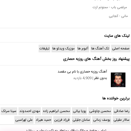
مرتضی باب - ممنونم ازت
مانی - کجایی
لینک های سایت
صفحه اصلی
تک آهنگ ها
آلبوم ها
موزیک ویدئو ها
تبلیغات
پیشنهاد روز بخش آهنگ های روزبه حصاری
آهنگ روزبه حصاری با نام بی مقصد
بدون نظر
| 4,909 بازدید
برترین خواننده ها
رضا صادقی
محسن چاوشی
پویا بیاتی
محسن ابراهیم زاده
مهدی احمدوند
سینا سرلک
سالار عقیلی
یوسف زمانی
سامان جلیلی
فرزاد فرزین
حمید هیراد
علی لهراسبی
تمامی حقوق و مالکیت قالب متعلق به
نکست وان
می باشد.