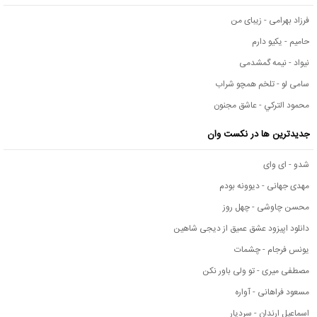
فرزاد بهرامی - زیبای من
حامیم - یکیو دارم
نیواد - نیمه گمشدمی
سامی لو - تلخم همچو شراب
محمود التركي - عاشق مجنون
جدیدترین ها در نکست وان
شدو - ای وای
مهدی جهانی - دیوونه بودم
محسن چاوشی - چهل روز
دانلود اپیزود عشق عمیق از دیجی شاهین
یونس فرجام - چشمات
مصطفی میری - تو ولی باور نکن
مسعود فراهانی - آواره
اسماعیل ارندان - سردیار