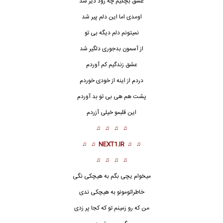
عشق بچگیم چه زود دیر شد
اومدی اما این دلم پیر شد
نمیتونم دلم دیگه بی تو
از آسمون بدجوری دلگیر شد
عشق زندگیم کم آوردم
دردم از اینه از خودی خوردم
پشت هم هی بی تو بد آوردم
این قلبمو خیلی آزردم
♫ ♫ ♫ ♫
♫ ♫
NEXT1.IR
♫ ♫
♫ ♫ ♫ ♫
میخوام یچی بگم به هیچکی نگی
خاطراتومونو به هیچکی ندی
من که رو زمینم تو که کجا پر زدی