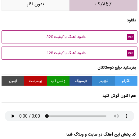
57 لایک
بدون نظر
دانلود
دانلود آهنگ با کیفیت 320
mp3
دانلود آهنگ با کیفیت 128
mp3
بفرستید برای دوستانتان
تلگرام
توییتر
فیسبوک
واتس آپ
پینترست
ایمیل
هم اکنون گوش کنید
کد پخش این آهنگ در سایت و وبلاگ شما