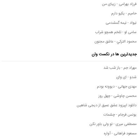
فرزاد بهرامی - زیبای من
حامیم - یکیو دارم
نیواد - نیمه گمشدمی
سامی لو - تلخم همچو شراب
محمود التركي - عاشق مجنون
جدیدترین ها در نکست وان
مهراد جم - باز شب شد
شدو - ای وای
مهدی جهانی - دیوونه بودم
محسن چاوشی - چهل روز
دانلود اپیزود عشق عمیق از دیجی شاهین
یونس فرجام - چشمات
مصطفی میری - تو ولی باور نکن
مسعود فراهانی - آواره