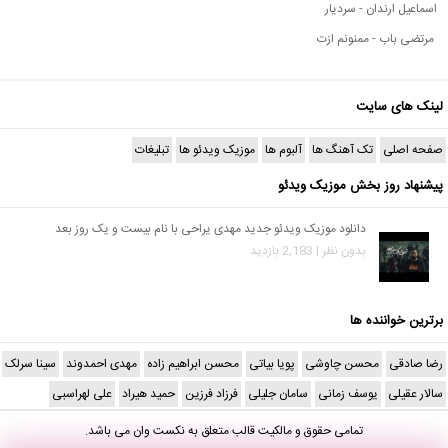
اسماعیل ارندان - سردیار
مرتضی باب - ممنونم ازت
لینک های سایت
صفحه اصلی
تک آهنگ ها
آلبوم ها
موزیک ویدئو ها
تبلیغات
پیشنهاد روز بخش موزیک ویدئو
دانلود موزیک ویدئو جدید مهدی یراحی با نام بیست و یک روز بعد
بدون نظر | 2,183 بازدید
برترین خواننده ها
رضا صادقی
محسن چاوشی
پویا بیاتی
محسن ابراهیم زاده
مهدی احمدوند
سینا سرلک
سالار عقیلی
یوسف زمانی
سامان جلیلی
فرزاد فرزین
حمید هیراد
علی لهراسبی
تمامی حقوق و مالکیت قالب متعلق به
نکست وان
می باشد.