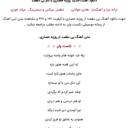
دانلود آهنگ جدید
روزبه حصاری
با نام بی مقصد
ترانه سرا و آهنگساز : هادی جولانی تنظیم ، میکس و مسترینگ : میلاد جوزی
جهت دانلود آهنگ بی مقصد از
روزبه حصاری
با کیفیت ۱۲۸ و ۳۲۰ و مشاهده متن این آهنگ
از رسانه موسیقی نکست وان به ادامه مطلب مراجعه نمائید …
متن آهنگ
بی مقصد
از روزبه حصاری :
♫ ♫
نکست وان
♫ ♫
پله شد شونه هام واسه پروازت
ته این قصه هنوز بازه
جای زخمات هنوز تاره است
کی مثل من با تو میسازه
چقد صبر کردم که برگردی
تو هم دردمی و هم دردی
چرا اومدی دیر شده دیگه
همونم یه عاشق تو فرق کردی