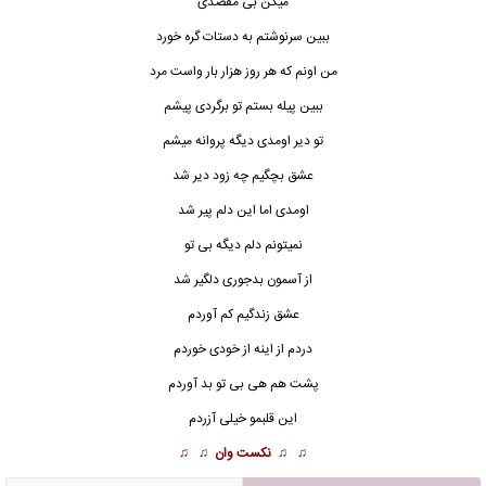
میگن
بی مقصد
ی
ببین سرنوشتم به دستات گره خورد
من اونم که هر روز هزار بار واست مرد
ببین پیله بستم تو برگردی پیشم
تو دیر اومدی دیگه پروانه میشم
عشق بچگیم چه زود دیر شد
اومدی اما این دلم پیر شد
نمیتونم دلم دیگه بی تو
از آسمون بدجوری دلگیر شد
عشق زندگیم کم آوردم
دردم از اینه از خودی خوردم
پشت هم هی بی تو بد آوردم
این قلبمو خیلی آزردم
♫ ♫
نکست وان
♫ ♫