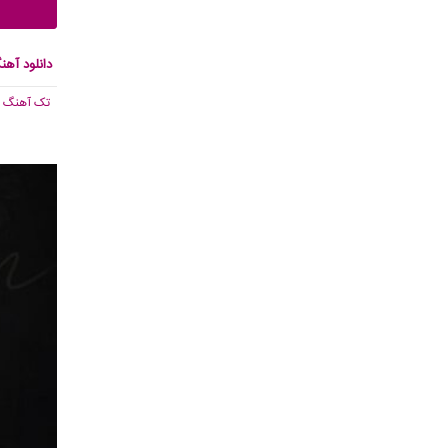
دانلود آه
تک آهنگ
, 679