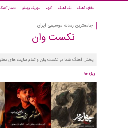
دانلود آهنگ
تک آهنگ
آلبوم
موزیک ویدئو
انتشار آهنگ
جامعترین رسانه موسیقی ایران
نکست وان
پخش آهنگ شما در نکست وان و تمام سایت های معتبر
ویژه ها