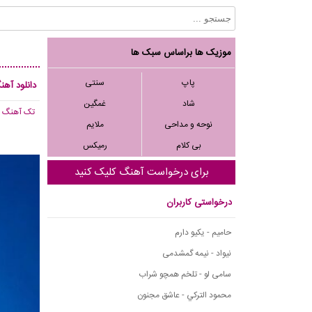
موزیک ها براساس سبک ها
پاپ
سنتی
دانلود آه
شاد
غمگین
تک آهنگ
, 364
نوحه و مداحی
ملایم
بی کلام
رمیکس
برای درخواست آهنگ کلیک کنید
درخواستی کاربران
حامیم - یکیو دارم
نیواد - نیمه گمشدمی
سامی لو - تلخم همچو شراب
محمود التركي - عاشق مجنون