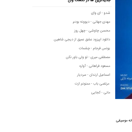
جدیدترین ها در نکست وان
شدو - ای وای
مهدی جهانی - دیوونه بودم
محسن چاوشی - چهل روز
دانلود اپیزود عشق عمیق از دیجی شاهین
یونس فرجام - چشمات
مصطفی میری - تو ولی باور نکن
مسعود فراهانی - آواره
اسماعیل ارندان - سردیار
مرتضی باب - ممنونم ازت
مانی - کجایی
تن این آهنگ از رسانه موسیقی