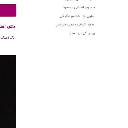
فریدون آسرایی - حسرت
معین زد - خدا رو شکر کن
پیمان کیوانی - غملی بیر سوز
دانلود آه
پیمان کیوانی - سارا
تک آهنگ
, 383