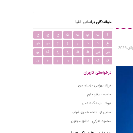
خوانندگان براساس الفبا
ا
ب
پ
ت
ث
ج
چ
ح
خ
د
ذ
ر
ز
ژ
س
ش
ص
ض
ط
ظ
ع
غ
ف
ق
ک
گ
ل
م
ن
و
ه
ی
درخواستی کاربران
فرزاد بهرامی - زیبای من
حامیم - یکیو دارم
نیواد - نیمه گمشدمی
سامی لو - تلخم همچو شراب
محمود التركي - عاشق مجنون