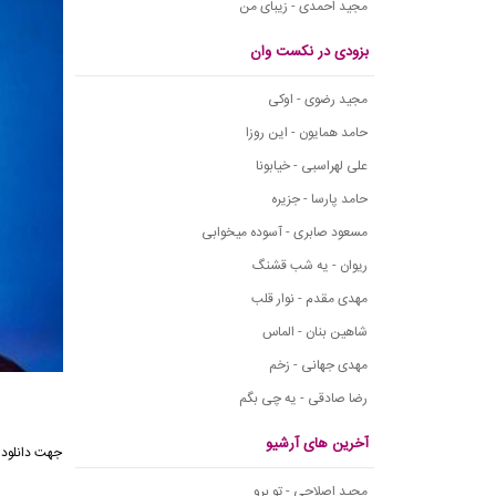
مجید احمدی - زیبای من
بزودی در نکست وان
مجید رضوی - اوکی
حامد همایون - این روزا
علی لهراسبی - خیابونا
حامد پارسا - جزیره
مسعود صابری - آسوده میخوابی
ریوان - یه شب قشنگ
مهدی مقدم - نوار قلب
شاهین بنان - الماس
مهدی جهانی - زخم
رضا صادقی - یه چی بگم
آخرین های آرشیو
مجید اصلاحی - تو برو