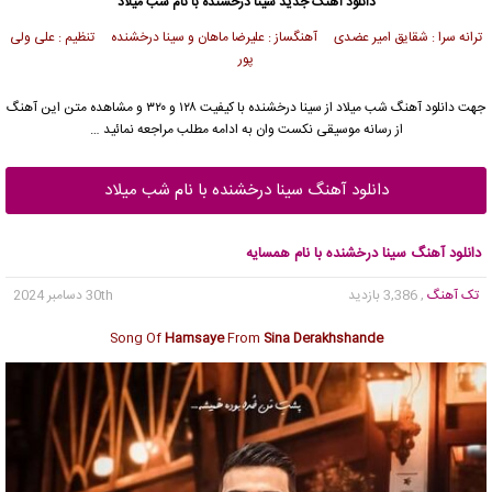
دانلود آهنگ جدید
سینا درخشنده
با نام شب میلاد
ترانه سرا : شقایق امیر عضدی آهنگساز : علیرضا ماهان و سینا درخشنده تنظیم : علی ولی
پور
جهت دانلود آهنگ شب میلاد از
سینا درخشنده
با کیفیت ۱۲۸ و ۳۲۰ و مشاهده متن این آهنگ
از رسانه موسیقی نکست وان به ادامه مطلب مراجعه نمائید …
دانلود آهنگ سینا درخشنده با نام شب میلاد
دانلود آهنگ سینا درخشنده با نام همسایه
تک آهنگ
, 3,386 بازدید
30th دسامبر 2024
Song Of
Hamsaye
From
Sina Derakhshande