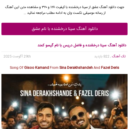
جهت دانلود آهنگ عشق از
سینا درخشنده
با کیفیت ۱۲۸ و ۳۲۰ و مشاهده متن این آهنگ
از رسانه موسیقی نکست وان به ادامه مطلب مراجعه نمائید …
دانلود آهنگ سینا درخشنده با نام عشق
دانلود آهنگ سینا درخشنده و فاضل دریس با نام گیسو کمند
تک آهنگ
, 822 بازدید
29th آگوست 2025
Song Of
Gisoo Kamand
From
Sina Derakhshandeh
And
Fazel Deris