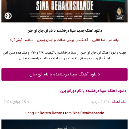
دانلود آهنگ جدید
سینا درخشنده
با نام ای جان ای جان
ترانه سرا : ندا طالبی آهنگساز : پیمان عدالت و ایمان یمینی تنظیم : آرش آزاد
جهت دانلود آهنگ ای جان ای جان از
سینا درخشنده
با کیفیت ۱۲۸ و ۳۲۰ و مشاهده متن این
آهنگ از رسانه موسیقی نکست وان به ادامه مطلب مراجعه نمائید …
دانلود آهنگ سینا درخشنده با نام ای جان
دانلود آهنگ سینا درخشنده با نام دوراتو بزن
تک آهنگ
, 2,104 بازدید
25th جولای 2024
Song Of
Dorato Bezan
From
Sina Derakhshande