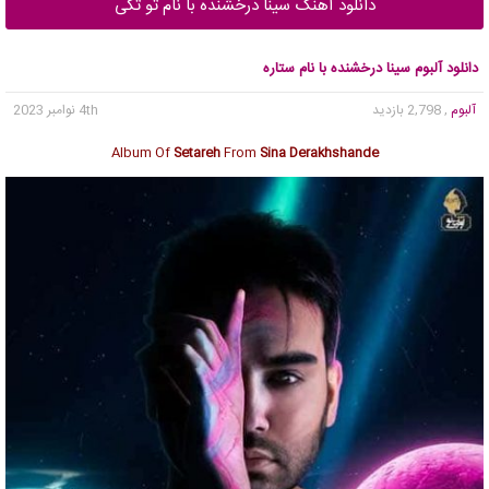
دانلود آهنگ سینا درخشنده با نام تو تکی
دانلود آلبوم سینا درخشنده با نام ستاره
آلبوم
, 2,798 بازدید
4th نوامبر 2023
Album Of
Setareh
From
Sina Derakhshande