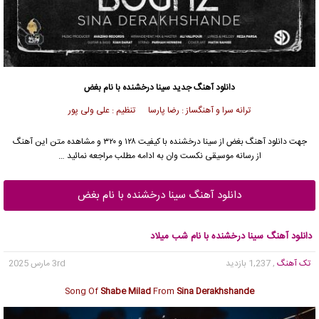
دانلود آهنگ جدید
سینا درخشنده
با نام بغض
ترانه سرا و آهنگساز : رضا پارسا تنظیم : علی ولی پور
جهت دانلود آهنگ بغض از
سینا درخشنده
با کیفیت ۱۲۸ و ۳۲۰ و مشاهده متن این آهنگ
از رسانه موسیقی نکست وان به ادامه مطلب مراجعه نمائید …
دانلود آهنگ سینا درخشنده با نام بغض
دانلود آهنگ سینا درخشنده با نام شب میلاد
تک آهنگ
, 1,237 بازدید
3rd مارس 2025
Song Of
Shabe Milad
From
Sina Derakhshande