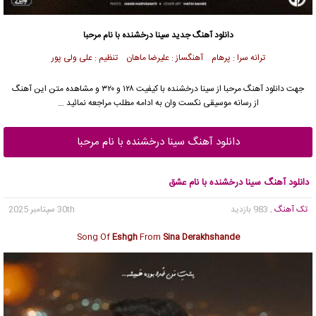
دانلود آهنگ جدید
سینا درخشنده
با نام مرحبا
ترانه سرا : پرهام آهنگساز : علیرضا ماهان تنظیم : علی ولی پور
جهت دانلود آهنگ مرحبا از
سینا درخشنده
با کیفیت ۱۲۸ و ۳۲۰ و مشاهده متن این آهنگ
از رسانه موسیقی نکست وان به ادامه مطلب مراجعه نمائید …
دانلود آهنگ سینا درخشنده با نام مرحبا
دانلود آهنگ سینا درخشنده با نام عشق
تک آهنگ
, 983 بازدید
30th سپتامبر 2025
Song Of
Eshgh
From
Sina Derakhshande