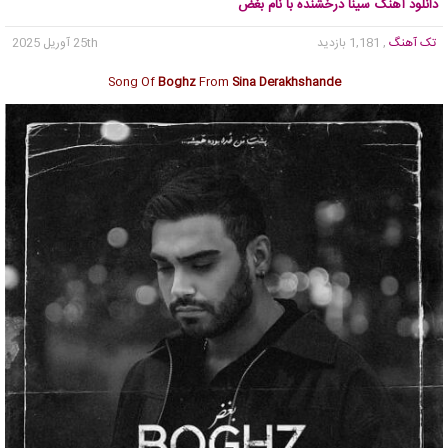
دانلود آهنگ سینا درخشنده با نام بغض
تک آهنگ
, 1,181 بازدید
25th آوریل 2025
Song Of
Boghz
From
Sina Derakhshande