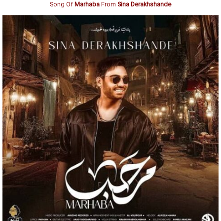
Song Of
Marhaba
From
Sina Derakhshande