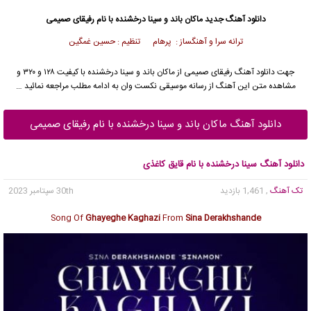
دانلود آهنگ جدید
ماکان باند
و سینا درخشنده با نام رفیقای صمیمی
ترانه سرا و آهنگساز : پرهام تنظیم : حسین غمگین
جهت دانلود آهنگ رفیقای صمیمی از
ماکان باند
و سینا درخشنده با کیفیت ۱۲۸ و ۳۲۰ و
مشاهده متن این آهنگ از رسانه موسیقی نکست وان به ادامه مطلب مراجعه نمائید …
دانلود آهنگ ماکان باند و سینا درخشنده با نام رفیقای صمیمی
دانلود آهنگ سینا درخشنده با نام قایق کاغذی
تک آهنگ
, 1,461 بازدید
30th سپتامبر 2023
Song Of
Ghayeghe Kaghazi
From
Sina Derakhshande