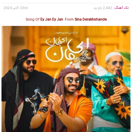
تک آهنگ
, 2,442 بازدید
23rd اکتبر 2024
Song Of
Ey Jan Ey Jan
From
Sina Derakhshande