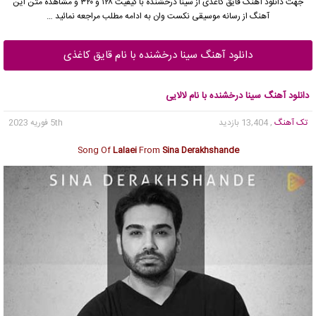
جهت دانلود آهنگ قایق کاغذی از
سینا درخشنده
با کیفیت ۱۲۸ و ۳۲۰ و مشاهده متن این
آهنگ از رسانه موسیقی نکست وان به ادامه مطلب مراجعه نمائید …
دانلود آهنگ سینا درخشنده با نام قایق کاغذی
دانلود آهنگ سینا درخشنده با نام لالایی
تک آهنگ
, 13,404 بازدید
5th فوریه 2023
Song Of
Lalaei
From
Sina Derakhshande