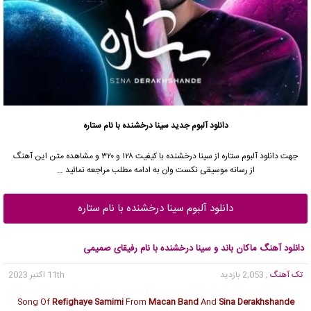
دانلود آلبوم جدید
سینا درخشنده
با نام ستاره
جهت دانلود آلبوم ستاره از
سینا درخشنده
با کیفیت ۱۲۸ و ۳۲۰ و مشاهده متن این آهنگ
از رسانه موسیقی نکست وان به ادامه مطلب مراجعه نمائید …
دانلود آلبوم سینا درخشنده با نام ستاره
دانلود آهنگ ماکان باند و سینا درخشنده با نام رفیقای صمیمی
تک آهنگ
, 2,053 بازدید
11th اکتبر 2023
Song Of
Refighaye Samimi
From
Macan Band
And
Sina Derakhshande