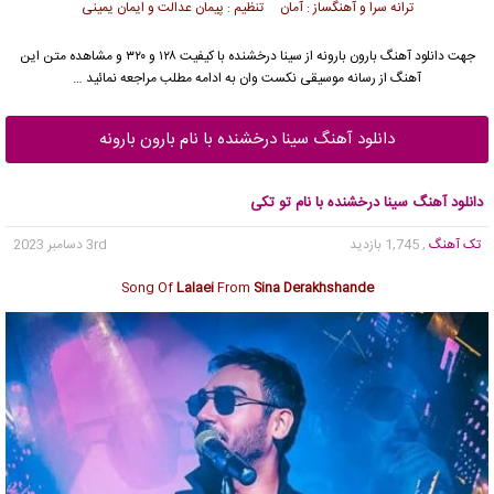
ترانه سرا و آهنگساز : آمان تنظیم : پیمان عدالت و ایمان یمینی
جهت دانلود آهنگ بارون بارونه از
سینا درخشنده
با کیفیت ۱۲۸ و ۳۲۰ و مشاهده متن این
آهنگ از رسانه موسیقی نکست وان به ادامه مطلب مراجعه نمائید …
دانلود آهنگ سینا درخشنده با نام بارون بارونه
دانلود آهنگ سینا درخشنده با نام تو تکی
تک آهنگ
, 1,745 بازدید
3rd دسامبر 2023
Song Of
Lalaei
From
Sina Derakhshande