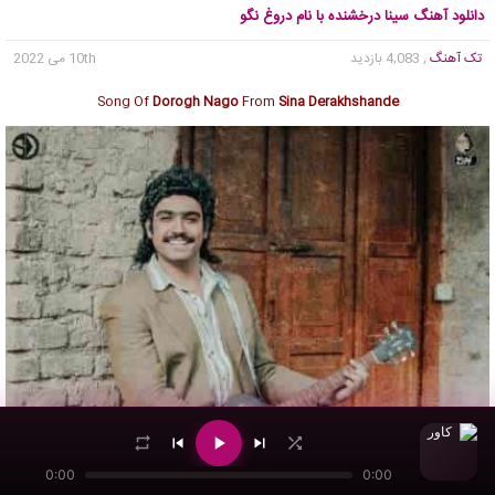
دانلود آهنگ سینا درخشنده با نام دروغ نگو
تک آهنگ
, 4,083 بازدید
10th می 2022
Song Of
Dorogh Nago
From
Sina Derakhshande
0:00
0:00