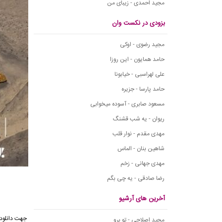
مجید احمدی - زیبای من
بزودی در نکست وان
مجید رضوی - اوکی
حامد همایون - این روزا
علی لهراسبی - خیابونا
حامد پارسا - جزیره
مسعود صابری - آسوده میخوابی
ریوان - یه شب قشنگ
مهدی مقدم - نوار قلب
شاهین بنان - الماس
مهدی جهانی - زخم
رضا صادقی - یه چی بگم
آخرین های آرشیو
مجید اصلاحی - تو برو