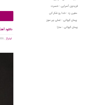
فریدون آسرایی - حسرت
معین زد - خدا رو شکر کن
پیمان کیوانی - غملی بیر سوز
پیمان کیوانی - سارا
دانلود آهن
تیتراژ
, 886 بازدید