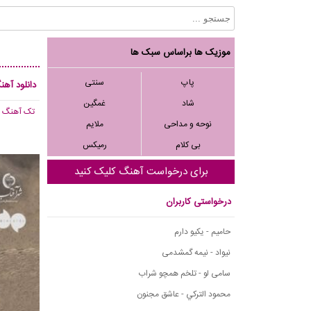
موزیک ها براساس سبک ها
پاپ
سنتی
دانلود آهنگ
شاد
غمگین
تک آهنگ
, 219
نوحه و مداحی
ملایم
بی کلام
رمیکس
برای درخواست آهنگ کلیک کنید
درخواستی کاربران
حامیم - یکیو دارم
نیواد - نیمه گمشدمی
سامی لو - تلخم همچو شراب
محمود التركي - عاشق مجنون