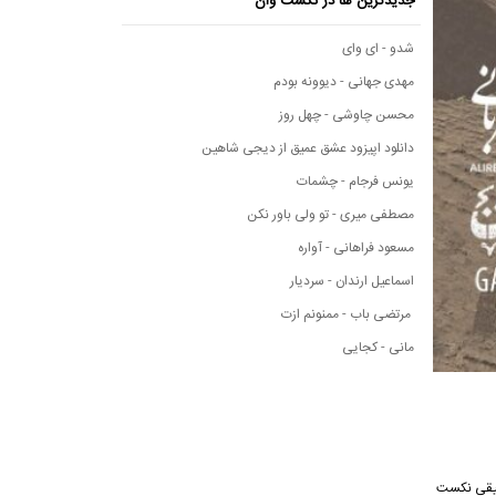
جدیدترین ها در نکست وان
شدو - ای وای
مهدی جهانی - دیوونه بودم
محسن چاوشی - چهل روز
دانلود اپیزود عشق عمیق از دیجی شاهین
یونس فرجام - چشمات
مصطفی میری - تو ولی باور نکن
مسعود فراهانی - آواره
اسماعیل ارندان - سردیار
مرتضی باب - ممنونم ازت
مانی - کجایی
نگ از رسانه موسیقی نکست