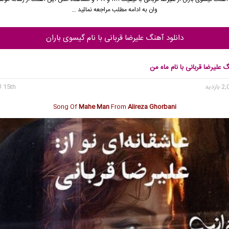
وان به ادامه مطلب مراجعه نمائید …
دانلود آهنگ علیرضا قربانی با نام گیسوی باران
گ علیرضا قربانی با نام ماه من
15th اکتبر 2025
Song Of
Mahe Man
From
Alireza Ghorbani