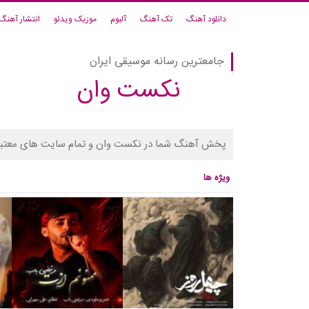
دانلود آهنگ
تک آهنگ
آلبوم
موزیک ویدئو
انتشار آهنگ
جامعترین رسانه موسیقی ایران
نکست وان
پخش آهنگ شما در نکست وان و تمام سایت های معتبر
ویژه ها