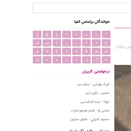
خوانندگان براساس الفبا
ا
ب
پ
ت
ث
ج
چ
ح
خ
د
ذ
ر
ز
ژ
س
ش
ص
ض
ط
ظ
ع
غ
ف
ق
ک
گ
ل
م
ن
و
ه
ی
درخواستی کاربران
فرزاد بهرامی - زیبای من
حامیم - یکیو دارم
نیواد - نیمه گمشدمی
سامی لو - تلخم همچو شراب
محمود التركي - عاشق مجنون