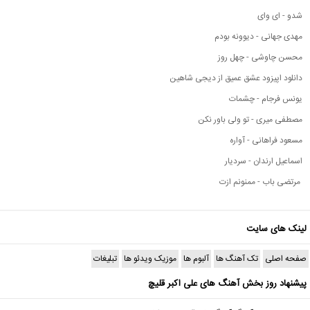
شدو - ای وای
مهدی جهانی - دیوونه بودم
محسن چاوشی - چهل روز
دانلود اپیزود عشق عمیق از دیجی شاهین
یونس فرجام - چشمات
مصطفی میری - تو ولی باور نکن
مسعود فراهانی - آواره
اسماعیل ارندان - سردیار
مرتضی باب - ممنونم ازت
لینک های سایت
صفحه اصلی
تک آهنگ ها
آلبوم ها
موزیک ویدئو ها
تبلیغات
پیشنهاد روز بخش آهنگ های علی اکبر قلیچ