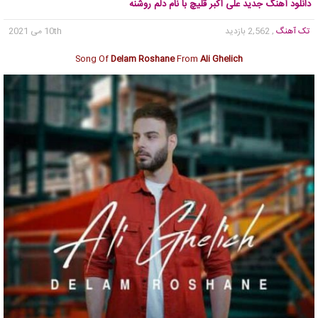
دانلود آهنگ جدید علی اکبر قلیچ با نام دلم روشنه
تک آهنگ
, 2,562 بازدید
10th می 2021
Song Of
Delam Roshane
From
Ali Ghelich