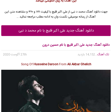
این آهنگ به زیان انگلیسی میباشد
جهت دانلود آهنگ محمد د نبی از
علی اکبر قلیچ
با کیفیت ۱۲۸ و ۳۲۰ و مشاهده متن این
آهنگ از رسانه موسیقی نکست وان به ادامه مطلب مراجعه نمائید …
دانلود آهنگ جدید علی اکبر قلیچ با نام محمد د نبی
دانلود آهنگ جدید علی اکبر قلیچ با نام حسین درون
تک آهنگ
, 14,152 بازدید
27th آگوست 2020
Song Of
Husseine Daroon
From
Ali Akbar Ghelich