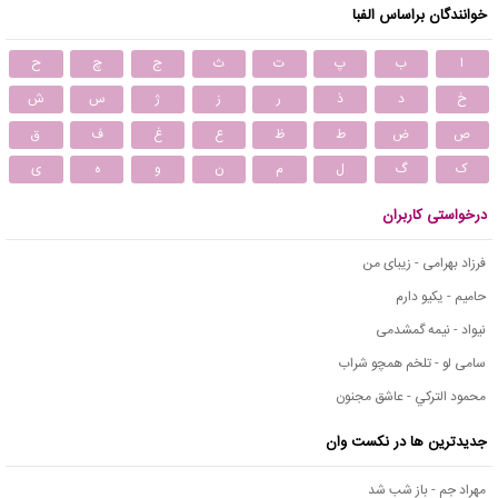
خوانندگان براساس الفبا
ا
ب
پ
ت
ث
ج
چ
ح
خ
د
ذ
ر
ز
ژ
س
ش
ص
ض
ط
ظ
ع
غ
ف
ق
ک
گ
ل
م
ن
و
ه
ی
درخواستی کاربران
فرزاد بهرامی - زیبای من
حامیم - یکیو دارم
نیواد - نیمه گمشدمی
سامی لو - تلخم همچو شراب
محمود التركي - عاشق مجنون
جدیدترین ها در نکست وان
مهراد جم - باز شب شد