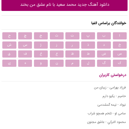
دانلود آهنگ جدید محمد سعید با نام عشق من بخند
خوانندگان براساس الفبا
ا
ب
پ
ت
ث
ج
چ
ح
خ
د
ذ
ر
ز
ژ
س
ش
ص
ض
ط
ظ
ع
غ
ف
ق
ک
گ
ل
م
ن
و
ه
ی
درخواستی کاربران
فرزاد بهرامی - زیبای من
حامیم - یکیو دارم
نیواد - نیمه گمشدمی
سامی لو - تلخم همچو شراب
محمود التركي - عاشق مجنون