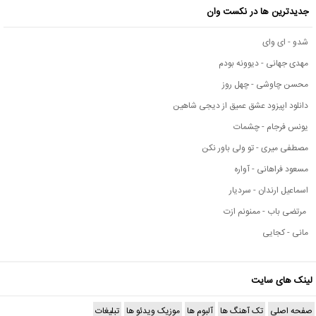
جدیدترین ها در نکست وان
شدو - ای وای
مهدی جهانی - دیوونه بودم
محسن چاوشی - چهل روز
دانلود اپیزود عشق عمیق از دیجی شاهین
یونس فرجام - چشمات
مصطفی میری - تو ولی باور نکن
مسعود فراهانی - آواره
اسماعیل ارندان - سردیار
مرتضی باب - ممنونم ازت
مانی - کجایی
لینک های سایت
صفحه اصلی
تک آهنگ ها
آلبوم ها
موزیک ویدئو ها
تبلیغات