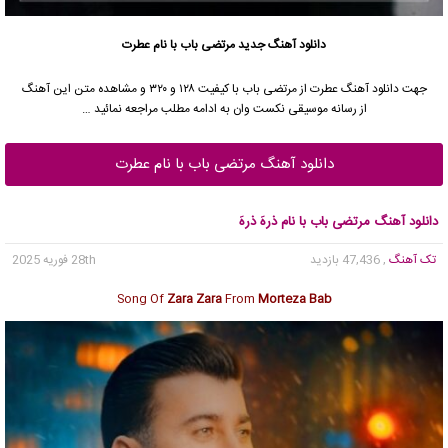
دانلود آهنگ جدید
مرتضی باب
با نام عطرت
جهت دانلود آهنگ عطرت از
مرتضی باب
با کیفیت ۱۲۸ و ۳۲۰ و مشاهده متن این آهنگ
از رسانه موسیقی نکست وان به ادامه مطلب مراجعه نمائید …
دانلود آهنگ مرتضی باب با نام عطرت
دانلود آهنگ مرتضی باب با نام ذرهَ ذرهَ
تک آهنگ
, 47,436 بازدید
28th فوریه 2025
Song Of
Zara Zara
From
Morteza Bab