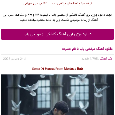
ترانه سرا و آهنگساز : مرتضی باب تنظیم : علی سهرابی
جهت دانلود ورژن لری آهنگ کاشکی از
مرتضی باب
با کیفیت ۱۲۸ و ۳۲۰ و مشاهده متن این
آهنگ از رسانه موسیقی نکست وان به ادامه مطلب مراجعه نمائید …
دانلود ورژن لری آهنگ کاشکی از مرتضی باب
دانلود آهنگ مرتضی باب با نام حسرت
تک آهنگ
, 1,795 بازدید
2nd دسامبر 2025
Song Of
Hasrat
From
Morteza Bab