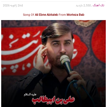
تک آهنگ
, 2,550 بازدید
2nd ژانویه 2026
Song Of
Ali Ebne Abitaleb
From
Morteza Bab