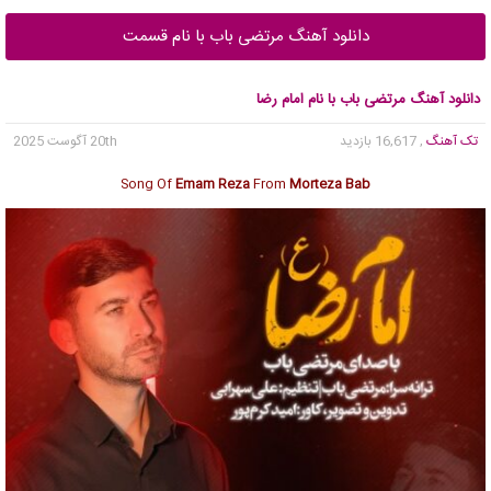
دانلود آهنگ مرتضی باب با نام قسمت
دانلود آهنگ مرتضی باب با نام امام رضا
تک آهنگ
, 16,617 بازدید
20th آگوست 2025
Song Of
Emam Reza
From
Morteza Bab