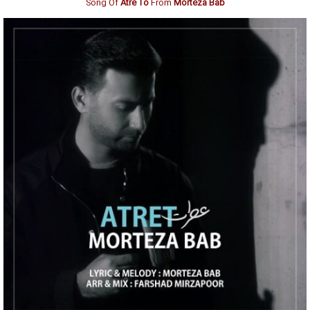
Song Of
Atre To
From
Morteza Bab