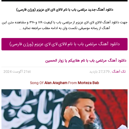
دانلود آهنگ جدید
مرتضی باب
با نام لالای لای لای عزیزم (ورژن فارسی)
جهت دانلود آهنگ لالای لای لای عزیزم از
مرتضی باب
با کیفیت ۱۲۸ و ۳۲۰ و مشاهده متن این
آهنگ از رسانه موسیقی نکست وان به ادامه مطلب مراجعه نمائید …
دانلود آهنگ مرتضی باب با نام لالای لای لای عزیزم (ورژن فارسی)
دانلود آهنگ مرتضی باب با نام هلابیکم یا زوار الحسین
تک آهنگ
, 27,379 بازدید
21st آگوست 2024
Song Of
Alan Aragham
From
Morteza Bab