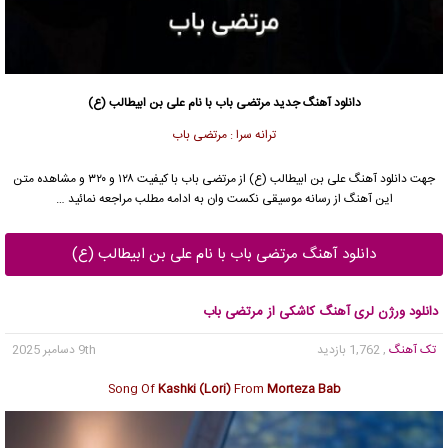
دانلود آهنگ جدید
مرتضی باب
با نام علی بن ابیطالب (ع)
ترانه سرا : مرتضی باب
جهت دانلود آهنگ علی بن ابیطالب (ع) از
مرتضی باب
با کیفیت ۱۲۸ و ۳۲۰ و مشاهده متن
این آهنگ از رسانه موسیقی نکست وان به ادامه مطلب مراجعه نمائید …
دانلود آهنگ مرتضی باب با نام علی بن ابیطالب (ع)
دانلود ورژن لری آهنگ کاشکی از مرتضی باب
تک آهنگ
, 1,762 بازدید
9th دسامبر 2025
Song Of
Kashki (Lori)
From
Morteza Bab