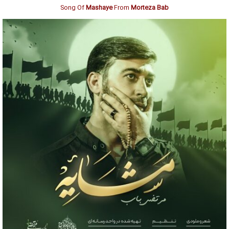
Song Of
Mashaye
From
Morteza Bab