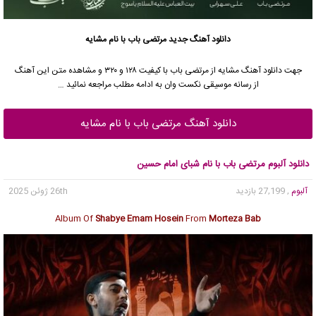
دانلود آهنگ جدید
مرتضی باب
با نام مشایه
جهت دانلود آهنگ مشایه از
مرتضی باب
با کیفیت ۱۲۸ و ۳۲۰ و مشاهده متن این آهنگ
از رسانه موسیقی نکست وان به ادامه مطلب مراجعه نمائید …
دانلود آهنگ مرتضی باب با نام مشایه
دانلود آلبوم مرتضی باب با نام شبای امام حسین
آلبوم
, 27,199 بازدید
26th ژوئن 2025
Album Of
Shabye Emam Hosein
From
Morteza Bab