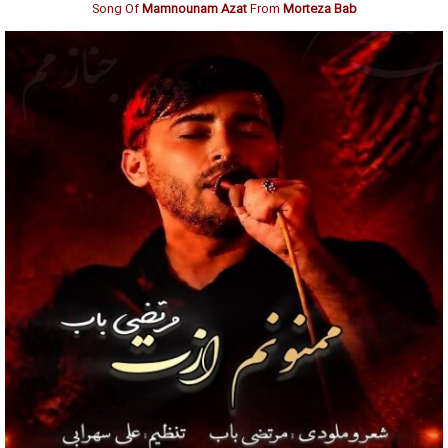
Song Of
Mamnounam Azat
From
Morteza Bab