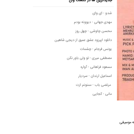
جدیدترین ها در نکست وان
شدو - ای وای
مهدی جهانی - دیوونه بودم
محسن چاوشی - چهل روز
دانلود اپیزود عشق عمیق از دیجی شاهین
یونس فرجام - چشمات
مصطفی میری - تو ولی باور نکن
مسعود فراهانی - آواره
اسماعیل ارندان - سردیار
مرتضی باب - ممنونم ازت
مانی - کجایی
 رسانه موسیقی