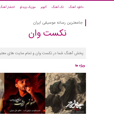
دانلود آهنگ
تک آهنگ
آلبوم
موزیک ویدئو
انتشار آهنگ
جامعترین رسانه موسیقی ایران
نکست وان
پخش آهنگ شما در نکست وان و تمام سایت های معتبر
ویژه ها