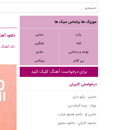
موزیک ها براساس سبک ها
پاپ
سنتی
دانلود آهن
شاد
غمگین
تک آهنگ
, 728
نوحه و مداحی
ملایم
بی کلام
رمیکس
برای درخواست آهنگ کلیک کنید
درخواستی کاربران
حامیم - یکیو دارم
نیواد - نیمه گمشدمی
سامی لو - تلخم همچو شراب
محمود التركي - عاشق مجنون