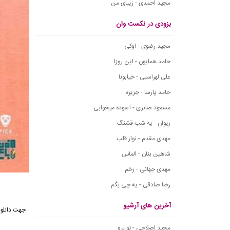
مجید احمدی - زیبای من
بزودی در نکست وان
مجید رضوی - اوکی
حامد همایون - این روزا
علی لهراسبی - خیابونا
حامد پارسا - جزیره
مسعود صابری - آسوده میخوابی
ریوان - یه شب قشنگ
مهدی مقدم - نوار قلب
شاهین بنان - الماس
مهدی جهانی - زخم
رضا صادقی - یه چی بگم
آخرین های آرشیو
جهت دانلود
مجید اصلاحی - تو برو