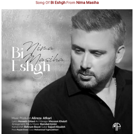
Song Of
Bi Eshgh
From
Nima Masiha