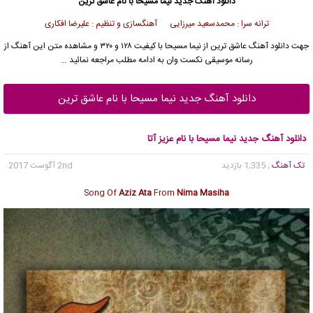
دانلود آهنگ جدید
نیما مسیحا
با نام عاشق ترین
ترانه سرا : محمدسعید میرزایی آهنگسازی و تنظیم : علیرضا افکاری
جهت دانلود آهنگ عاشق ترین از
نیما مسیحا
با کیفیت ۱۲۸ و ۳۲۰ و مشاهده متن این آهنگ از
رسانه موسیقی نکست وان به ادامه مطلب مراجعه نمائید …
دانلود آهنگ جدید نیما مسیحا با نام عاشق ترین
دانلود آهنگ جدید نیما مسیحا با نام عزیز آتا
تک آهنگ
, 1,335 بازدید
2nd آگوست 2017
Song Of
Aziz Ata
From
Nima Masiha