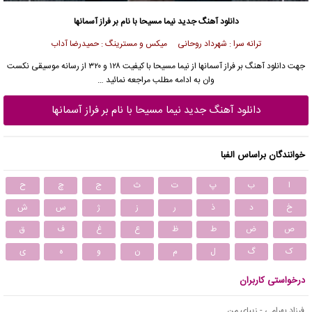
دانلود آهنگ جدید
نیما مسیحا با نام بر فراز آسمانها
ترانه سرا : شهرداد روحانی میکس و مسترینگ : حمیدرضا آداب
جهت دانلود آهنگ بر فراز آسمانها از نیما مسیحا با کیفیت ۱۲۸ و ۳۲۰ از رسانه موسیقی نکست
وان به ادامه مطلب مراجعه نمائید …
دانلود آهنگ جدید نیما مسیحا با نام بر فراز آسمانها
خوانندگان براساس الفبا
ا
ب
پ
ت
ث
ج
چ
ح
خ
د
ذ
ر
ز
ژ
س
ش
ص
ض
ط
ظ
ع
غ
ف
ق
ک
گ
ل
م
ن
و
ه
ی
درخواستی کاربران
فرزاد بهرامی - زیبای من