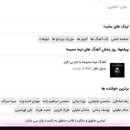
مانی - کجایی
لینک های سایت
صفحه اصلی
تک آهنگ ها
آلبوم ها
موزیک ویدئو ها
تبلیغات
پیشنهاد روز بخش آهنگ های نیما مسیحا
آهنگ نیما مسیحا با نام بی قرار
بدون نظر
| 5,066 بازدید
برترین خواننده ها
رضا صادقی
محسن چاوشی
پویا بیاتی
محسن ابراهیم زاده
مهدی احمدوند
سینا سرلک
سالار عقیلی
یوسف زمانی
سامان جلیلی
فرزاد فرزین
حمید هیراد
علی لهراسبی
تمامی حقوق و مالکیت قالب متعلق به
نکست وان
می باشد.