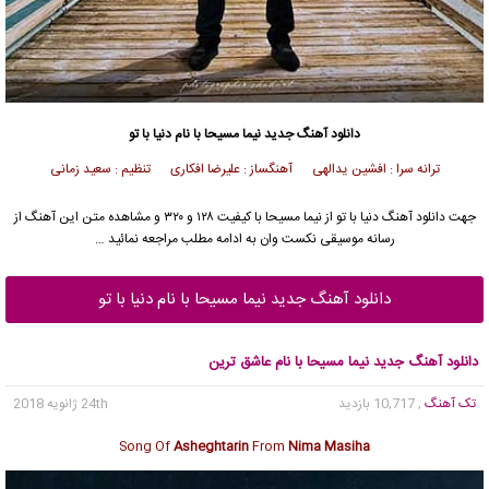
دانلود آهنگ جدید
نیما مسیحا
با نام دنیا با تو
ترانه سرا : افشین یدالهی آهنگساز : علیرضا افکاری تنظیم : سعید زمانی
جهت دانلود آهنگ دنیا با تو از
نیما مسیحا
با کیفیت ۱۲۸ و ۳۲۰ و مشاهده متن این آهنگ از
رسانه موسیقی نکست وان به ادامه مطلب مراجعه نمائید …
دانلود آهنگ جدید نیما مسیحا با نام دنیا با تو
دانلود آهنگ جدید نیما مسیحا با نام عاشق ترین
تک آهنگ
, 10,717 بازدید
24th ژانویه 2018
Song Of
Asheghtarin
From
Nima Masiha