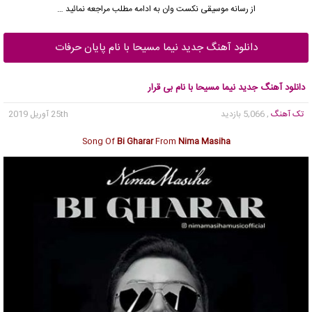
از رسانه موسیقی نکست وان به ادامه مطلب مراجعه نمائید …
دانلود آهنگ جدید نیما مسیحا با نام پایان حرفات
دانلود آهنگ جدید نیما مسیحا با نام بی قرار
تک آهنگ
, 5,066 بازدید
25th آوریل 2019
Song Of
Bi Gharar
From
Nima Masiha