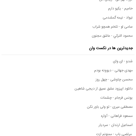
حامیم - یکیو دارم
نیواد - نیمه گمشدمی
سامی لو - تلخم همچو شراب
محمود التركي - عاشق مجنون
جدیدترین ها در نکست وان
شدو - ای وای
مهدی جهانی - دیوونه بودم
محسن چاوشی - چهل روز
دانلود اپیزود عشق عمیق از دیجی شاهین
یونس فرجام - چشمات
مصطفی میری - تو ولی باور نکن
مسعود فراهانی - آواره
اسماعیل ارندان - سردیار
مرتضی باب - ممنونم ازت