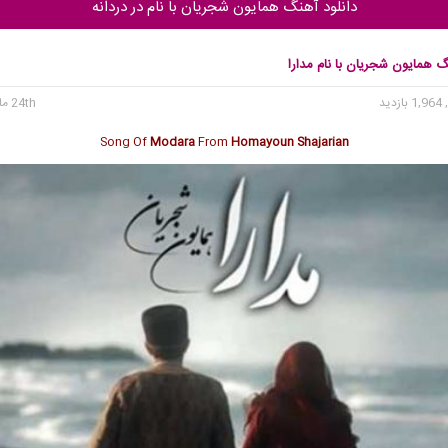
دانلود آهنگ همایون شجریان با نام در دردانه
گ همایون شجریان با نام مدارا
1, بازدید
24th مارس 2023
Song Of
Modara
From
Homayoun Shajarian