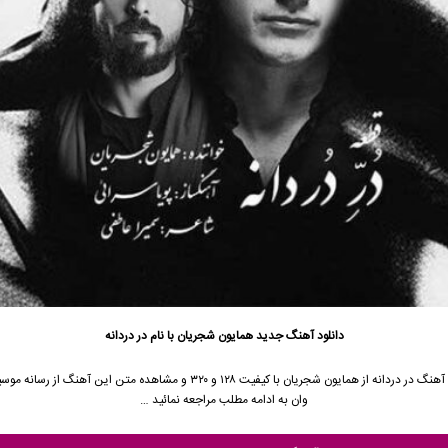
دانلود آهنگ جدید
همایون شجریان
با نام در دردانه
آهنگ در دردانه از
همایون شجریان
با کیفیت ۱۲۸ و ۳۲۰ و مشاهده متن این آهنگ از رسان
وان به ادامه مطلب مراجعه نمائید …