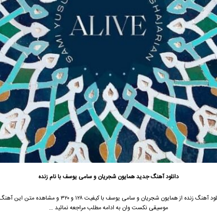
دانلود آهنگ جدید
همایون شجریان
و سامی یوسف با نام زنده
ود آهنگ زنده از
همایون شجریان
و سامی یوسف با کیفیت ۱۲۸ و ۳۲۰ و مشاهده متن ای
موسیقی نکست وان به ادامه مطلب مراجعه نمائید …