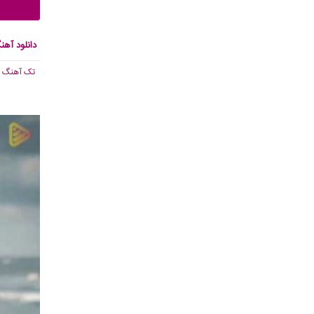
دانلود آهن
تک آهنگ
, 964