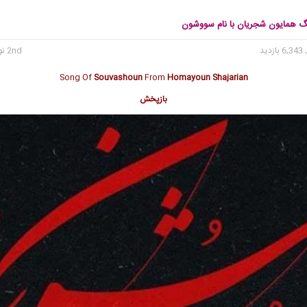
نگ همایون شجریان با نام سووشون
6, بازدید
2nd نوامبر 2022
Song Of
Souvashoun
From
Homayoun Shajarian
بازپخش