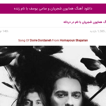
دانلود آهنگ همایون شجریان و سامی یوسف با نام زنده
گ همایون شجریان با نام در دردانه
1, بازدید
14th نوامبر 2024
Song Of
Dorre Dordaneh
From
Homayoun Shajarian