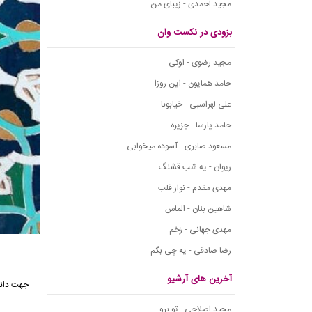
مجید احمدی - زیبای من
بزودی در نکست وان
مجید رضوی - اوکی
حامد همایون - این روزا
علی لهراسبی - خیابونا
حامد پارسا - جزیره
مسعود صابری - آسوده میخوابی
ریوان - یه شب قشنگ
مهدی مقدم - نوار قلب
شاهین بنان - الماس
مهدی جهانی - زخم
رضا صادقی - یه چی بگم
آخرین های آرشیو
جهت دانل
مجید اصلاحی - تو برو