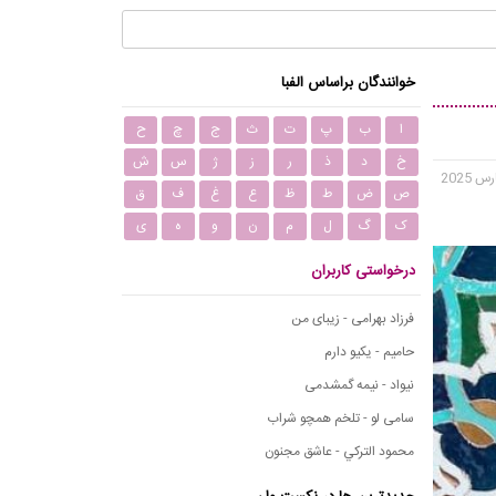
خوانندگان براساس الفبا
ا
ب
پ
ت
ث
ج
چ
ح
خ
د
ذ
ر
ز
ژ
س
ش
ص
ض
ط
ظ
ع
غ
ف
ق
ک
گ
ل
م
ن
و
ه
ی
درخواستی کاربران
فرزاد بهرامی - زیبای من
حامیم - یکیو دارم
نیواد - نیمه گمشدمی
سامی لو - تلخم همچو شراب
محمود التركي - عاشق مجنون