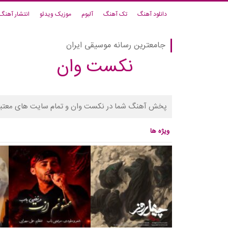
دانلود آهنگ
تک آهنگ
آلبوم
موزیک ویدئو
انتشار آهنگ
جامعترین رسانه موسیقی ایران
نکست وان
پخش آهنگ شما در نکست وان و تمام سایت های معتبر
ویژه ها