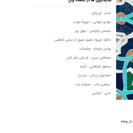
جدیدترین ها در نکست وان
شدو - ای وای
مهدی جهانی - دیوونه بودم
محسن چاوشی - چهل روز
دانلود اپیزود عشق عمیق از دیجی شاهین
یونس فرجام - چشمات
مصطفی میری - تو ولی باور نکن
مسعود فراهانی - آواره
اسماعیل ارندان - سردیار
مرتضی باب - ممنونم ازت
مانی - کجایی
ن آهنگ از رسانه