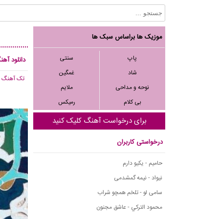
موزیک ها براساس سبک ها
پاپ
سنتی
دانلود آه
شاد
غمگین
تک آهنگ
, 501
نوحه و مداحی
ملایم
بی کلام
رمیکس
برای درخواست آهنگ کلیک کنید
درخواستی کاربران
حامیم - یکیو دارم
نیواد - نیمه گمشدمی
سامی لو - تلخم همچو شراب
محمود التركي - عاشق مجنون