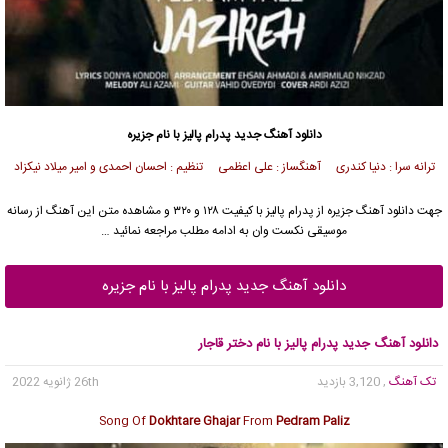
دانلود آهنگ جدید
پدرام پالیز
با نام جزیره
ترانه سرا : دنیا کندری آهنگساز : علی اعظمی تنظیم : احسان احمدی و امیر میلاد نیکزاد
جهت دانلود آهنگ جزیره از
پدرام پالیز
با کیفیت ۱۲۸ و ۳۲۰ و مشاهده متن این آهنگ از رسانه
موسیقی نکست وان به ادامه مطلب مراجعه نمائید …
دانلود آهنگ جدید پدرام پالیز با نام جزیره
دانلود آهنگ جدید پدرام پالیز با نام دختر قاجار
تک آهنگ
, 3,120 بازدید
26th ژانویه 2022
Song Of
Dokhtare Ghajar
From
Pedram Paliz