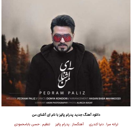
دانلود آهنگ جدید
پدرام پالیز
با نام ای آشنای من
ترانه سرا : دنیا کندری آهنگساز : پدرام پالیز تنظیم : حسن بابامحمودی