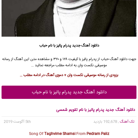
دانلود آهنگ جدید
پدرام پالیز
با نام حباب
جهت دانلود آهنگ حباب از
پدرام پالیز
با کیفیت ۱۲۸ و ۳۲۰ و مشاهده متن این آهنگ از رسانه
موسیقی نکست وان به ادامه مطلب مراجعه نمائید …
بزودی از رسانه موسیقی نکست وان + دموی آهنگ در ادامه مطلب …
دانلود آهنگ جدید پدرام پالیز با نام حباب
دانلود آهنگ جدید پدرام پالیز با نام تقویم شمسی
تک آهنگ
, 192,678 بازدید
5th آگوست 2019
Song Of
Taghvime Shamsi
From
Pedram Paliz