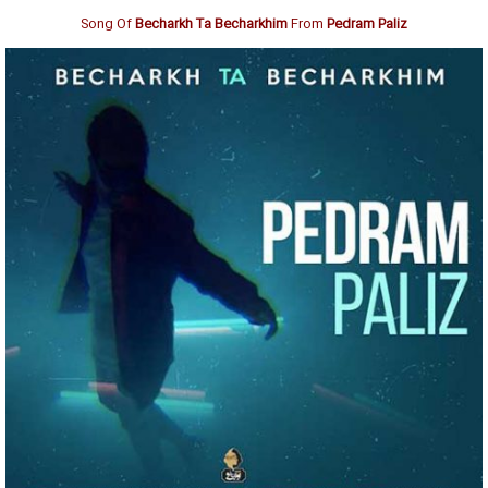
Song Of
Becharkh Ta Becharkhim
From
Pedram Paliz