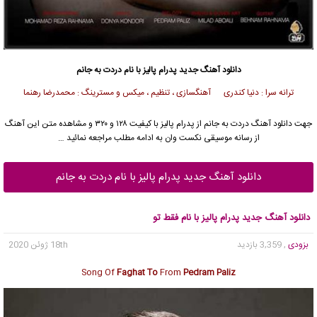
دانلود آهنگ جدید
پدرام پالیز
با نام دردت به جانم
ترانه سرا : دنیا کندری آهنگسازی ، تنظیم ، میکس و مسترینگ : محمدرضا رهنما
جهت دانلود آهنگ دردت به جانم از
پدرام پالیز
با کیفیت ۱۲۸ و ۳۲۰ و مشاهده متن این آهنگ
از رسانه موسیقی نکست وان به ادامه مطلب مراجعه نمائید …
دانلود آهنگ جدید پدرام پالیز با نام دردت به جانم
دانلود آهنگ جدید پدرام پالیز با نام فقط تو
بزودی
, 3,359 بازدید
18th ژوئن 2020
Song Of
Faghat To
From
Pedram Paliz