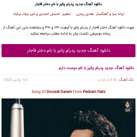
دانلود آهنگ جدید
پدرام پالیز
با نام دختر قاجار
ترانه سرا و آهنگساز : هادی زینتی تنظیم : احسان احمدی و امیر میلاد نیکزاد
جهت دانلود آهنگ دختر قاجار از
پدرام پالیز
با کیفیت ۱۲۸ و ۳۲۰ و مشاهده متن این آهنگ از
رسانه موسیقی نکست وان به ادامه مطلب مراجعه نمائید …
دانلود آهنگ جدید پدرام پالیز با نام دختر قاجار
دانلود آهنگ جدید پدرام پالیز با نام دوست دارم
تک آهنگ
, 3,478 بازدید
1st نوامبر 2020
Song Of
Dooset Daram
From
Pedram Paliz