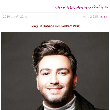
دانلود آهنگ جدید پدرام پالیز با نام حباب
بزودی
, 2,235 بازدید
22nd آگوست 2019
Song Of
Hobab
From
Pedram Paliz