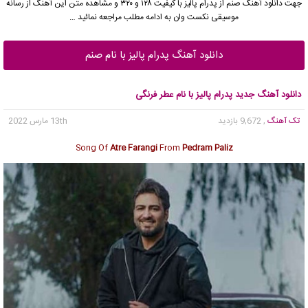
جهت دانلود آهنگ صنم از
پدرام پالیز
با کیفیت ۱۲۸ و ۳۲۰ و مشاهده متن این آهنگ از رسانه
موسیقی نکست وان به ادامه مطلب مراجعه نمائید …
دانلود آهنگ پدرام پالیز با نام صنم
دانلود آهنگ جدید پدرام پالیز با نام عطر فرنگی
تک آهنگ
, 9,672 بازدید
13th مارس 2022
Song Of
Atre Farangi
From
Pedram Paliz