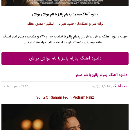
دانلود آهنگ جدید
پدرام پالیز
با نام یواش یواش
ترانه سرا و آهنگساز : حمید هیراد تنظیم : مهدی معظم
جهت دانلود آهنگ یواش یواش از
پدرام پالیز
با کیفیت ۱۲۸ و ۳۲۰ و مشاهده متن این آهنگ
از رسانه موسیقی نکست وان به ادامه مطلب مراجعه نمائید …
دانلود آهنگ پدرام پالیز با نام یواش یواش
دانلود آهنگ پدرام پالیز با نام صنم
تک آهنگ
, 1,914 بازدید
28th مارس 2023
Song Of
Sanam
From
Pedram Paliz