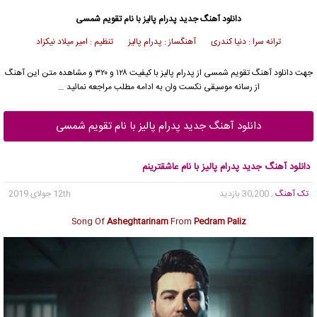
دانلود آهنگ جدید
پدرام پالیز
با نام تقویم شمسی
ترانه سرا : دنیا کندری آهنگساز : پدرام پالیز تنظیم : امیر میلاد نیکزاد
جهت دانلود آهنگ تقویم شمسی از
پدرام پالیز
با کیفیت ۱۲۸ و ۳۲۰ و مشاهده متن این آهنگ
از رسانه موسیقی نکست وان به ادامه مطلب مراجعه نمائید …
دانلود آهنگ جدید پدرام پالیز با نام تقویم شمسی
دانلود آهنگ جدید پدرام پالیز با نام عاشقترینم
تک آهنگ
, 30,200 بازدید
12th جولای 2019
Song Of
Asheghtarinam
From
Pedram Paliz