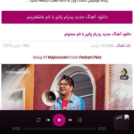
رسانه موسیقی نکست وان به ادامه مطلب مراجعه نمائید …
دانلود آهنگ جدید پدرام پالیز با نام عاشقترینم
دانلود آهنگ جدید پدرام پالیز با نام مجنونم
تک آهنگ
, 153,846 بازدید
18th مارس 2019
Song Of
Majnoonam
From
Pedram Paliz
0:00
0:00