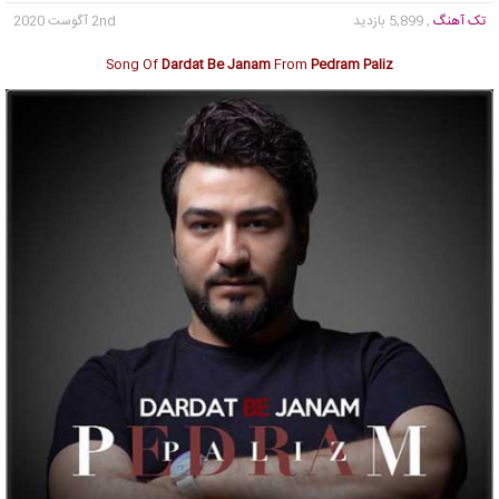
تک آهنگ
, 5,899 بازدید
2nd آگوست 2020
Song Of
Dardat Be Janam
From
Pedram Paliz