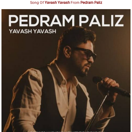
Song Of
Yavash Yavash
From
Pedram Paliz