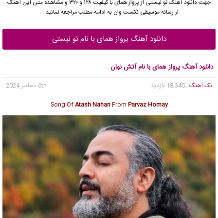
جهت دانلود آهنگ تو نیستی از
پرواز همای
با کیفیت ۱۲۸ و ۳۲۰ و مشاهده متن این آهنگ
از رسانه موسیقی نکست وان به ادامه مطلب مراجعه نمائید …
دانلود آهنگ پرواز همای با نام تو نیستی
دانلود آهنگ پرواز همای با نام آتش نهان
تک آهنگ
, 18,345 بازدید
6th دسامبر 2024
Song Of
Atash Nahan
From
Parvaz Homay