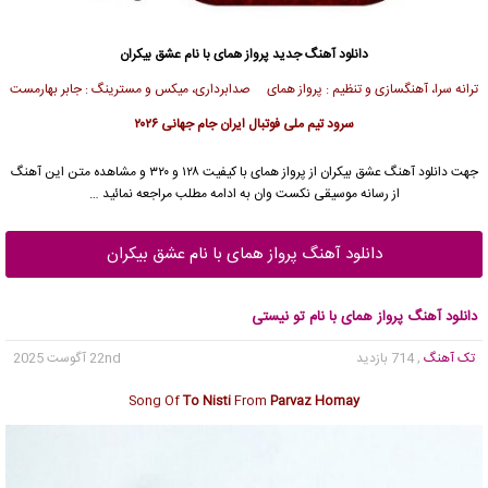
دانلود آهنگ جدید
پرواز همای
با نام عشق بیکران
ترانه سرا، آهنگسازی و تنظیم : پرواز همای صدابرداری، میکس و مسترینگ : جابر بهارمست
سرود تیم ملی فوتبال ایران جام جهانی ۲۰۲۶
جهت دانلود آهنگ عشق بیکران از
پرواز همای
با کیفیت ۱۲۸ و ۳۲۰ و مشاهده متن این آهنگ
از رسانه موسیقی نکست وان به ادامه مطلب مراجعه نمائید …
دانلود آهنگ پرواز همای با نام عشق بیکران
دانلود آهنگ پرواز همای با نام تو نیستی
تک آهنگ
, 714 بازدید
22nd آگوست 2025
Song Of
To Nisti
From
Parvaz Homay