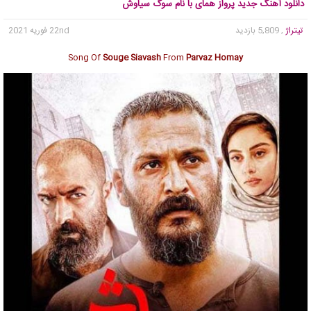
دانلود آهنگ جدید پرواز همای با نام سوگ سیاوش
تیتراژ
, 5,809 بازدید
22nd فوریه 2021
Song Of
Souge Siavash
From
Parvaz Homay