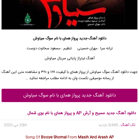
دانلود آهنگ جدید
پرواز همای
با نام سوگ سیاوش
ترانه سرا : مهران حسینی تنظیم : مسعود سخاوت دوست
آهنگ تیتراژ پایانی سریال سیاوش
جهت دانلود آهنگ سوگ سیاوش از
پرواز همای
با کیفیت ۱۲۸ و ۳۲۰ و مشاهده متن این آهنگ
از رسانه موسیقی نکست وان به ادامه مطلب مراجعه نمائید …
دانلود آهنگ جدید پرواز همای با نام سوگ سیاوش
دانلود آهنگ جدید مسیح و آرش AP و پرواز همای با نام بوی شمال
تک آهنگ
, 8,849 بازدید
20th می 2020
Song Of
Booye Shomal
From
Masih And Arash AP