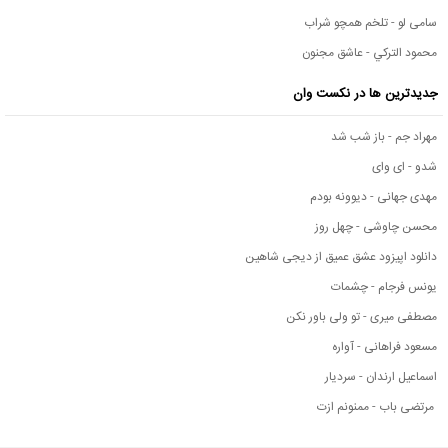
سامی لو - تلخم همچو شراب
محمود التركي - عاشق مجنون
جدیدترین ها در نکست وان
مهراد جم - باز شب شد
شدو - ای وای
مهدی جهانی - دیوونه بودم
محسن چاوشی - چهل روز
دانلود اپیزود عشق عمیق از دیجی شاهین
یونس فرجام - چشمات
مصطفی میری - تو ولی باور نکن
مسعود فراهانی - آواره
اسماعیل ارندان - سردیار
مرتضی باب - ممنونم ازت