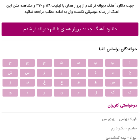
جهت دانلود آهنگ دیوانه تر شدم از پرواز همای با کیفیت ۱۲۸ و ۳۲۰ و مشاهده متن این
آهنگ از رسانه موسیقی نکست وان به ادامه مطلب مراجعه نمائید …
دانلود آهنگ جدید پرواز همای با نام دیوانه تر شدم
خوانندگان براساس الفبا
ا
ب
پ
ت
ث
ج
چ
ح
خ
د
ذ
ر
ز
ژ
س
ش
ص
ض
ط
ظ
ع
غ
ف
ق
ک
گ
ل
م
ن
و
ه
ی
درخواستی کاربران
فرزاد بهرامی - زیبای من
حامیم - یکیو دارم
نیواد - نیمه گمشدمی