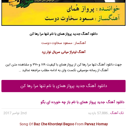
دانلود آهنگ جدید
پرواز همای
با نام تنها مرا رها کن
آهنگساز : مسعود سخاوت دوست
آهنگ تیتراژ میانی سریال نوار زرد
جهت دانلود آهنگ تنها مرا رها کن از
پرواز همای
با کیفیت ۱۲۸ و ۳۲۰ و مشاهده متن این
آهنگ از رسانه موسیقی نکست وان به ادامه مطلب مراجعه نمائید …
دانلود آهنگ جدید پرواز همای با نام تنها مرا رها کن
دانلود آهنگ جدید پرواز همای با نام باز چه خورده ای بگو
تک آهنگ
, 57,886 بازدید
2nd نوامبر 2017
Song Of
Baz Che Khordeyi Begoo
From
Parvaz Homay