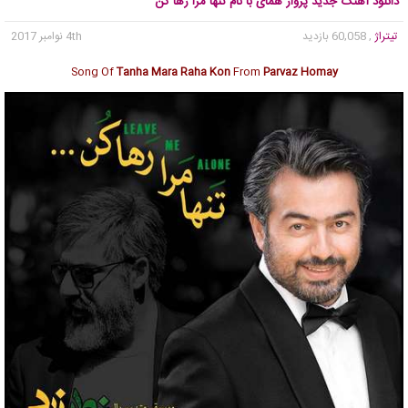
دانلود آهنگ جدید پرواز همای با نام تنها مرا رها کن
تیتراژ
, 60,058 بازدید
4th نوامبر 2017
Song Of
Tanha Mara Raha Kon
From
Parvaz Homay