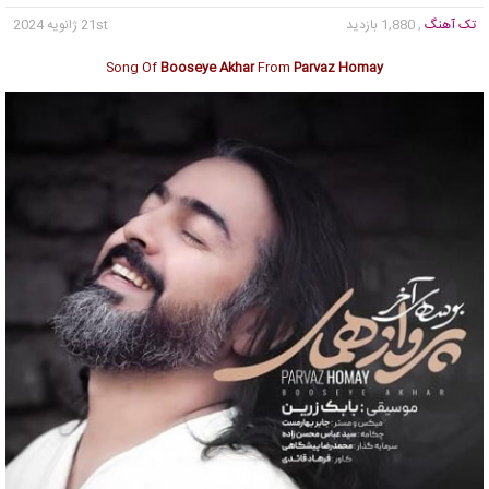
تک آهنگ
, 1,880 بازدید
21st ژانویه 2024
Song Of
Booseye Akhar
From
Parvaz Homay