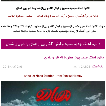
دانلود آهنگ جدید
مسیح
و
آرش AP
و پرواز همای با نام بوی شمال
ترانه سرا و آهنگساز : مسیح ، آرش ای پی و پرواز همای تنظیم : مسعود جهانی
جهت دانلود آهنگ بوی شمال از
مسیح
و
آرش AP
و پرواز همای با کیفیت ۱۲۸ و ۳۲۰ و مشاهده
متن این آهنگ از رسانه موسیقی نکست وان به ادامه مطلب مراجعه نمائید …
دانلود آهنگ جدید مسیح و آرش AP و پرواز همای با نام بوی شمال
دانلود آهنگ جدید پرواز همای با نام نان و دندان
تک آهنگ
, 24,895 بازدید
2nd فوریه 2018
Song Of
Nano Dandan
From
Parvaz Homay