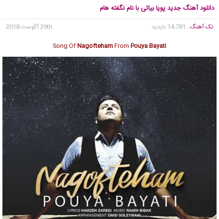
دانلود آهنگ جدید پویا بیاتی با نام نگفته هام
تک آهنگ
, 14,781 بازدید
29th آگوست 2018
Song Of
Nagofteham
From
Pouya Bayati