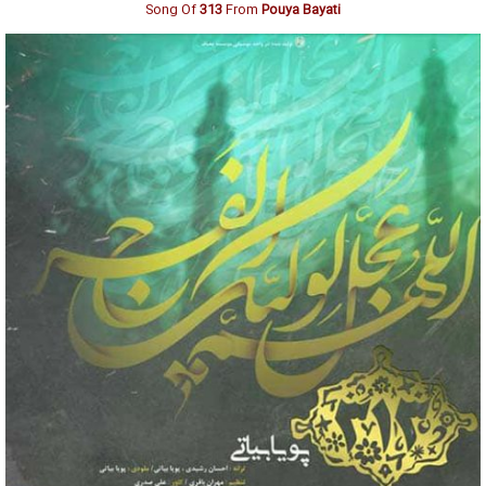
Song Of
313
From
Pouya Bayati