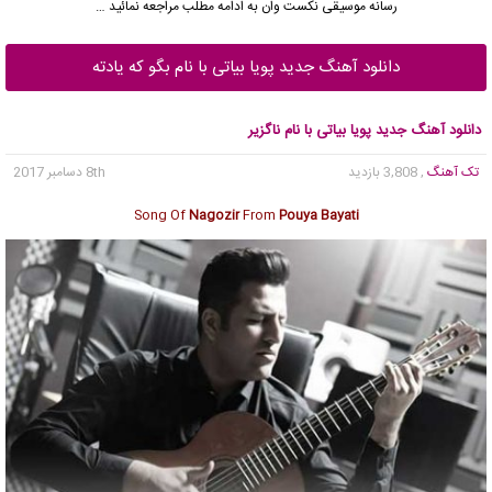
رسانه موسیقی نکست وان به ادامه مطلب مراجعه نمائید …
دانلود آهنگ جدید پویا بیاتی با نام بگو که یادته
دانلود آهنگ جدید پویا بیاتی با نام ناگزیر
تک آهنگ
, 3,808 بازدید
8th دسامبر 2017
Song Of
Nagozir
From
Pouya Bayati