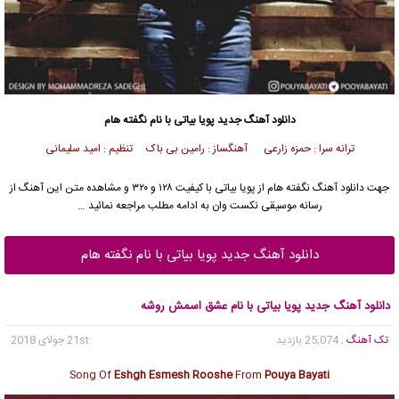
دانلود آهنگ جدید
پویا بیاتی
با نام نگفته هام
ترانه سرا : حمزه زارعی آهنگساز : رامین بی باک تنظیم : امید سلیمانی
جهت دانلود آهنگ نگفته هام از
پویا بیاتی
با کیفیت ۱۲۸ و ۳۲۰ و مشاهده متن این آهنگ از
رسانه موسیقی نکست وان به ادامه مطلب مراجعه نمائید …
دانلود آهنگ جدید پویا بیاتی با نام نگفته هام
دانلود آهنگ جدید پویا بیاتی با نام عشق اسمش روشه
تک آهنگ
, 25,074 بازدید
21st جولای 2018
Song Of
Eshgh Esmesh Rooshe
From
Pouya Bayati