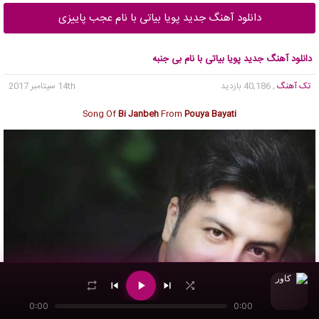
دانلود آهنگ جدید پویا بیاتی با نام عجب پاییزی
دانلود آهنگ جدید پویا بیاتی با نام بی جنبه
تک آهنگ
, 40,186 بازدید
14th سپتامبر 2017
Song Of
Bi Janbeh
From
Pouya Bayati
0:00
0:00