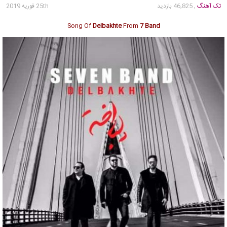
تک آهنگ
, 46,825 بازدید
25th فوریه 2019
Song Of
Delbakhte
From
7 Band