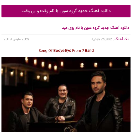
دانلود آهنگ جدید گروه سون با نام وقت و بی وقت
دانلود آهنگ جدید گروه سون با نام بوی عید
تک آهنگ
, 25,892 بازدید
20th مارس 2019
Song Of
Booye Eyd
From
7 Band