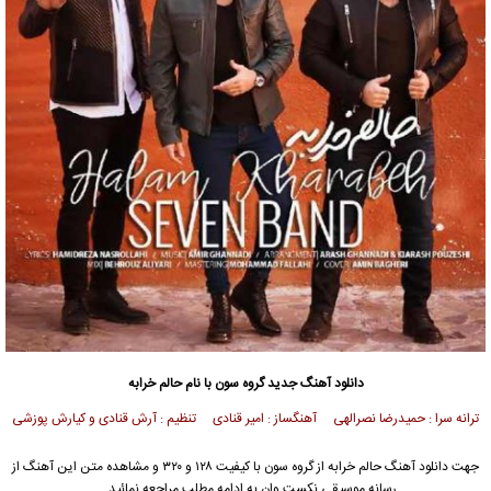
دانلود آهنگ جدید
گروه سون
با نام حالم خرابه
ترانه سرا : حمیدرضا نصرالهی آهنگساز : امیر قنادی تنظیم : آرش قنادی و کیارش پوزشی
جهت دانلود آهنگ حالم خرابه از
گروه سون
با کیفیت ۱۲۸ و ۳۲۰ و مشاهده متن این آهنگ از
رسانه موسیقی نکست وان به ادامه مطلب مراجعه نمائید …