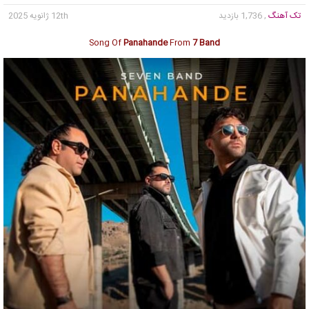
تک آهنگ
, 1,736 بازدید
12th ژانویه 2025
Song Of
Panahande
From
7 Band