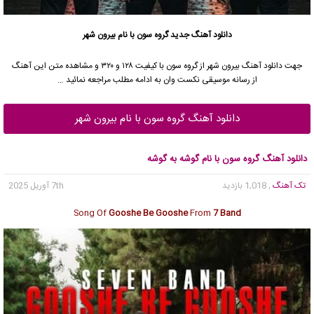
دانلود آهنگ جدید
گروه سون
با نام بیرون شهر
جهت دانلود آهنگ بیرون شهر از
گروه سون
با کیفیت ۱۲۸ و ۳۲۰ و مشاهده متن این آهنگ
از رسانه موسیقی نکست وان به ادامه مطلب مراجعه نمائید …
دانلود آهنگ گروه سون با نام بیرون شهر
دانلود آهنگ گروه سون با نام گوشه به گوشه
تک آهنگ
, 1,018 بازدید
7th آوریل 2025
Song Of
Gooshe Be Gooshe
From
7 Band