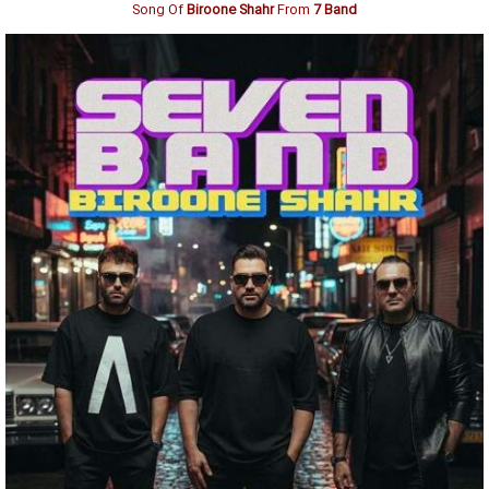
Song Of
Biroone Shahr
From
7 Band