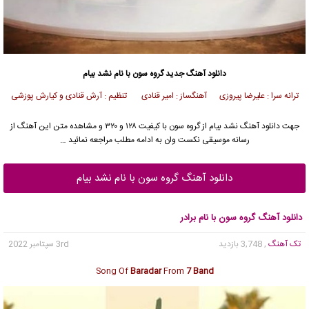
دانلود آهنگ جدید
گروه سون
با نام نشد بیام
ترانه سرا : علیرضا پیروزی آهنگساز : امیر قنادی تنظیم : آرش قنادی و کیارش پوزشی
جهت دانلود آهنگ نشد بیام از
گروه سون
با کیفیت ۱۲۸ و ۳۲۰ و مشاهده متن این آهنگ از
رسانه موسیقی نکست وان به ادامه مطلب مراجعه نمائید …
دانلود آهنگ گروه سون با نام نشد بیام
دانلود آهنگ گروه سون با نام برادر
تک آهنگ
, 3,748 بازدید
3rd سپتامبر 2022
Song Of
Baradar
From
7 Band