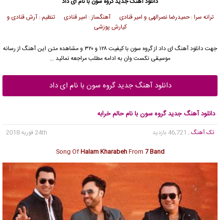
دانلود آهنگ جدید
گروه سون
با نام ای داد
ترانه سرا : حمیدرضا نصرالهی و امیر قنادی آهنگساز : امیر قنادی تنظیم : آرش قنادی و
کیارش پوزشی
جهت دانلود آهنگ ای داد از
گروه سون
با کیفیت ۱۲۸ و ۳۲۰ و مشاهده متن این آهنگ از رسانه
موسیقی نکست وان به ادامه مطلب مراجعه نمائید …
دانلود آهنگ جدید گروه سون با نام ای داد
دانلود آهنگ جدید گروه سون با نام حالم خرابه
تک آهنگ
, 46,721 بازدید
24th فوریه 2018
Song Of
Halam Kharabeh
From
7 Band