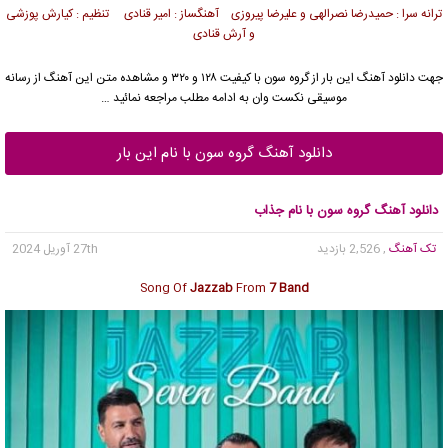
ترانه سرا : حمیدرضا نصرالهی و علیرضا پیروزی آهنگساز : امیر قنادی تنظیم : کیارش پوزشی
و آرش قنادی
جهت دانلود آهنگ این بار از
گروه سون
با کیفیت ۱۲۸ و ۳۲۰ و مشاهده متن این آهنگ از رسانه
موسیقی نکست وان به ادامه مطلب مراجعه نمائید …
دانلود آهنگ گروه سون با نام این بار
دانلود آهنگ گروه سون با نام جذاب
تک آهنگ
, 2,526 بازدید
27th آوریل 2024
Song Of
Jazzab
From
7 Band