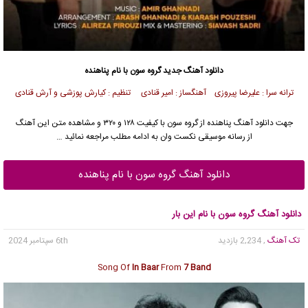
دانلود آهنگ جدید
گروه سون
با نام پناهنده
ترانه سرا : علیرضا پیروزی آهنگساز : امیر قنادی تنظیم : کیارش پوزشی و آرش قنادی
جهت دانلود آهنگ پناهنده از
گروه سون
با کیفیت ۱۲۸ و ۳۲۰ و مشاهده متن این آهنگ
از رسانه موسیقی نکست وان به ادامه مطلب مراجعه نمائید …
دانلود آهنگ گروه سون با نام پناهنده
دانلود آهنگ گروه سون با نام این بار
تک آهنگ
, 2,234 بازدید
6th سپتامبر 2024
Song Of
In Baar
From
7 Band