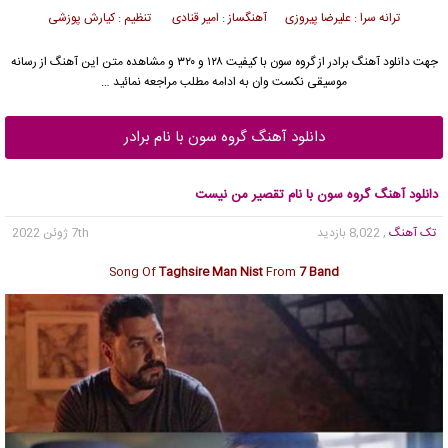
ترانه سرا : علیرضا پیروزی آهنگساز : امیر قنادی تنظیم : کیارش پوزشی
جهت دانلود آهنگ برادر از
گروه سون
با کیفیت ۱۲۸ و ۳۲۰ و مشاهده متن این آهنگ از رسانه
موسیقی نکست وان به ادامه مطلب مراجعه نمائید …
دانلود آهنگ گروه سون با نام برادر
دانلود آهنگ گروه سون با نام تقصیر من نیست
تک آهنگ
, 8,022 بازدید
7th ژوئن 2022
Song Of
Taghsire Man Nist
From
7 Band