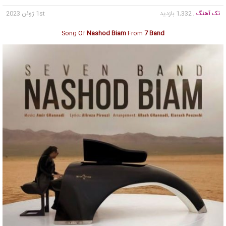
تک آهنگ
, 1,332 بازدید
1st ژوئن 2023
Song Of
Nashod Biam
From
7 Band