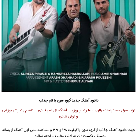
دانلود آهنگ جدید
گروه سون
با نام جذاب
ترانه سرا : حمیدرضا نصرالهی و علیرضا پیروزی آهنگساز : امیر قنادی تنظیم : کیارش پوزشی
و آرش قنادی
جهت دانلود آهنگ جذاب از
گروه سون
با کیفیت ۱۲۸ و ۳۲۰ و مشاهده متن این آهنگ از رسانه
موسیقی نکست وان به ادامه مطلب مراجعه نمائید …