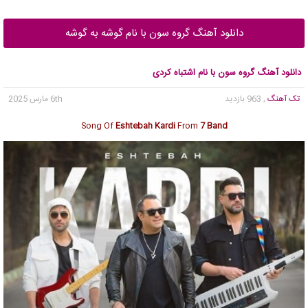
دانلود آهنگ گروه سون با نام گوشه به گوشه
دانلود آهنگ گروه سون با نام اشتباه کردی
تک آهنگ
, 963 بازدید
6th مارس 2025
Song Of
Eshtebah Kardi
From
7 Band