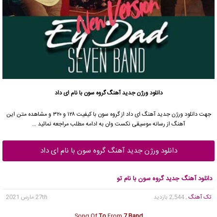
دانلود ورژن جدید آهنگ
گروه سون
با نام ای داد
جهت دانلود ورژن جدید آهنگ ای داد از
گروه سون
با کیفیت ۱۲۸ و ۳۲۰ و مشاهده متن این
آهنگ از رسانه موسیقی نکست وان به ادامه مطلب مراجعه نمائید …
دانلود ورژن جدید آهنگ گروه سون با نام ای داد
دانلود آهنگ جدید گروه سون با نام تو
تک آهنگ
, 2,544 بازدید
27th مارس 2021
Song Of
To
From
7 Band