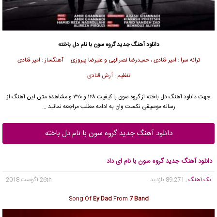
دانلود آهنگ جدید
گروه سون
با نام دل باخته
ترانه سرا : امیر قنادی ، حمیدرضا نصرالهی و علیرضا پیروزی آهنگساز : امیر قنادی
تنظیم : آرش قنادی
جهت دانلود آهنگ دل باخته از
گروه سون
با کیفیت ۱۲۸ و ۳۲۰ و مشاهده متن این آهنگ از
رسانه موسیقی نکست وان به ادامه مطلب مراجعه نمائید …
دانلود آهنگ جدید گروه سون با نام دل باخته
دانلود آهنگ جدید گروه سون با نام ای داد
تک آهنگ
, 89,271 بازدید
26th آگوست 2018
Song Of
Ey Dad
From
7 Band