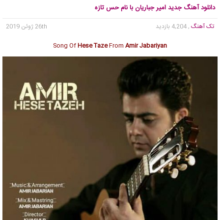
دانلود آهنگ جدید امیر جباریان با نام حس تازه
تک آهنگ
, 4,204 بازدید
26th ژوئن 2019
Song Of
Hese Taze
From
Amir Jabariyan