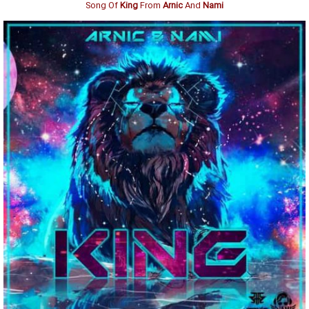
Song Of
King
From
Arnic
And
Nami