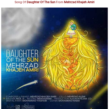
Song Of
Daughter Of The Sun
From
Mehrzad Khajeh Amiri