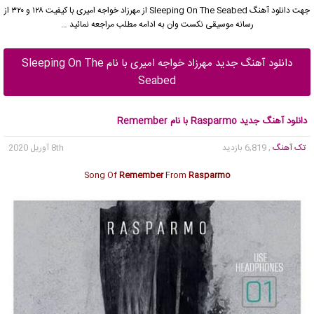
جهت دانلود آهنگ Sleeping On The Seabed از
مهرزاد خواجه امیری
با کیفیت ۱۲۸ و ۳۲۰ از
رسانه موسیقی نکست وان به ادامه مطلب مراجعه نمائید …
دانلود آهنگ جدید مهرزاد خواجه امیری با نام Sleeping On The
Seabed
دانلود آهنگ جدید Rasparmo با نام Remember
تک آهنگ
, 6,819 بازدید
8th آوریل 2020
Song Of
Remember
From
Rasparmo