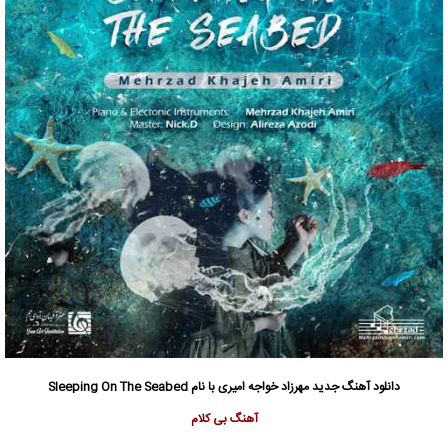
دانلود آهنگ جدید
مهرزاد خواجه امیری
با نام Sleeping On The Seabed
آهنگ بی کلام