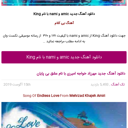
دانلود آهنگ جدید
arnic و nami با نام King
آهنگ بی کلام
جهت دانلود آهنگ King از arnic و nami با کیفیت ۱۲۸ و ۳۲۰ از رسانه موسیقی نکست وان
به ادامه مطلب مراجعه نمائید …
دانلود آهنگ جدید arnic و nami با نام King
دانلود آهنگ جدید مهرزاد خواجه امیری با نام عشق بی پایان
تک آهنگ
, 5,493 بازدید
15th آگوست 2019
Song Of
Endless Love
From
Mehrzad Khajeh Amiri