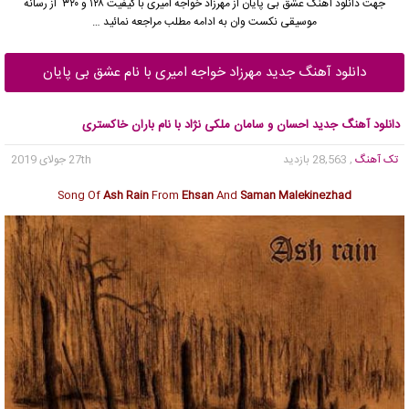
جهت دانلود آهنگ عشق بی پایان از
مهرزاد خواجه امیری
با کیفیت ۱۲۸ و ۳۲۰ از رسانه
موسیقی نکست وان به ادامه مطلب مراجعه نمائید …
دانلود آهنگ جدید مهرزاد خواجه امیری با نام عشق بی پایان
دانلود آهنگ جدید احسان و سامان ملکی نژاد با نام باران خاکستری
تک آهنگ
, 28,563 بازدید
27th جولای 2019
Song Of
Ash Rain
From
Ehsan
And
Saman Malekinezhad