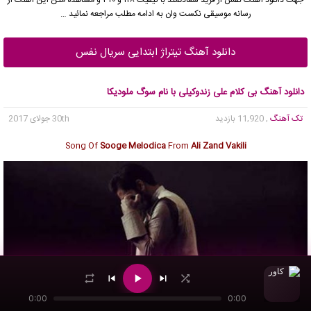
رسانه موسیقی نکست وان به ادامه مطلب مراجعه نمائید …
دانلود آهنگ تیتراژ ابتدایی سریال نفس
دانلود آهنگ بی کلام علی زندوکیلی با نام سوگ ملودیکا
تک آهنگ
, 11,920 بازدید
30th جولای 2017
Song Of
Sooge Melodica
From
Ali Zand Vakili
0:00
0:00