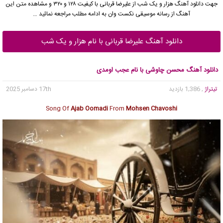
جهت دانلود آهنگ هزار و یک شب از علیرضا قربانی با کیفیت ۱۲۸ و ۳۲۰ و مشاهده متن این
آهنگ از رسانه موسیقی نکست وان به ادامه مطلب مراجعه نمائید …
دانلود آهنگ علیرضا قربانی با نام هزار و یک شب
دانلود آهنگ محسن چاوشی با نام عجب اومدی
تیتراژ
, 1,386 بازدید
17th دسامبر 2025
Song Of
Ajab Oomadi
From
Mohsen Chavoshi