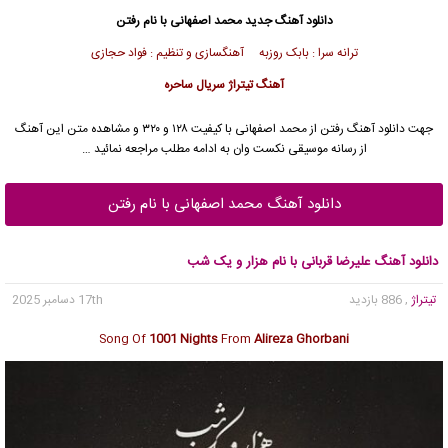
دانلود آهنگ جدید
محمد اصفهانی
با نام رفتن
ترانه سرا : بابک روزبه آهنگسازی و تنظیم : فواد حجازی
آهنگ تیتراژ سریال ساحره
جهت دانلود آهنگ رفتن از
محمد اصفهانی
با کیفیت ۱۲۸ و ۳۲۰ و مشاهده متن این آهنگ
از رسانه موسیقی نکست وان به ادامه مطلب مراجعه نمائید …
دانلود آهنگ محمد اصفهانی با نام رفتن
دانلود آهنگ علیرضا قربانی با نام هزار و یک شب
تیتراژ
, 886 بازدید
17th دسامبر 2025
Song Of
1001 Nights
From
Alireza Ghorbani