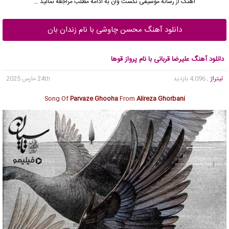
آهنگ از رسانه موسیقی نکست وان به ادامه مطلب مراجعه نمائید …
دانلود آهنگ محسن چاوشی با نام زندان بان
دانلود آهنگ علیرضا قربانی با نام پرواز قوها
تیتراژ
, 4,096 بازدید
24th مارس 2025
Song Of
Parvaze Ghooha
From
Alireza Ghorbani