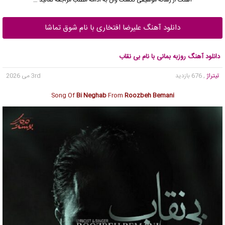
دانلود آهنگ علیرضا افتخاری با نام شوق تماشا
دانلود آهنگ روزبه بمانی با نام بی نقاب
تیتراژ
, 676 بازدید
3rd می 2026
Song Of
Bi Neghab
From
Roozbeh Bemani