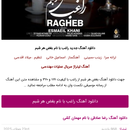
دانلود آهنگ جدید
راغب
با نام بغض هر شبم
ترانه سرا : زینب ممبینی آهنگساز : اسماعیل خانی تنظیم : میلاد اقدسی
آهنگ تیتراژ سریال عملیات مهندسی
جهت دانلود آهنگ بغض هر شبم از
راغب
با کیفیت ۱۲۸ و ۳۲۰ و مشاهده متن این آهنگ
از رسانه موسیقی نکست وان به ادامه مطلب مراجعه نمائید …
دانلود آهنگ راغب با نام بغض هر شبم
دانلود آهنگ رضا صادقی با نام مهمان کشی
تیتراژ
, 868 بازدید
23rd جولای 2025