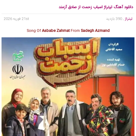
دانلود آهنگ تیتراژ اسباب زحمت از صادق آزمند
تیتراژ
, 390 بازدید
21st فوریه 2026
Song Of
Asbabe Zahmat
From
Sadegh Azmand