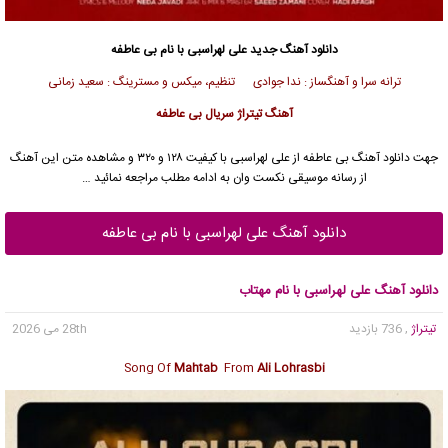
دانلود آهنگ جدید
علی لهراسبی
با نام بی عاطفه
ترانه سرا و آهنگساز : ندا جوادی تنظیم، میکس و مسترینگ : سعید زمانی
آهنگ تیتراژ سریال بی عاطفه
جهت دانلود آهنگ بی عاطفه از
علی لهراسبی
با کیفیت ۱۲۸ و ۳۲۰ و مشاهده متن این آهنگ
از رسانه موسیقی نکست وان به ادامه مطلب مراجعه نمائید …
دانلود آهنگ علی لهراسبی با نام بی عاطفه
دانلود آهنگ علی لهراسبی با نام مهتاب
تیتراژ
, 736 بازدید
28th می 2026
Song Of
Mahtab
From
Ali Lohrasbi