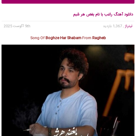
دانلود آهنگ راغب با نام بغض هر شبم
تیتراژ
, 1,367 بازدید
9th آگوست 2025
Song Of
Boghze Har Shabam
From
Ragheb