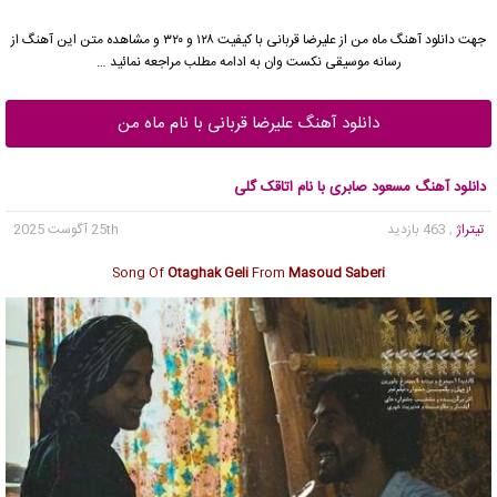
جهت دانلود آهنگ ماه من از علیرضا قربانی با کیفیت ۱۲۸ و ۳۲۰ و مشاهده متن این آهنگ از
رسانه موسیقی نکست وان به ادامه مطلب مراجعه نمائید …
دانلود آهنگ علیرضا قربانی با نام ماه من
دانلود آهنگ مسعود صابری با نام اتاقک گلی
تیتراژ
, 463 بازدید
25th آگوست 2025
Song Of
Otaghak Geli
From
Masoud Saberi