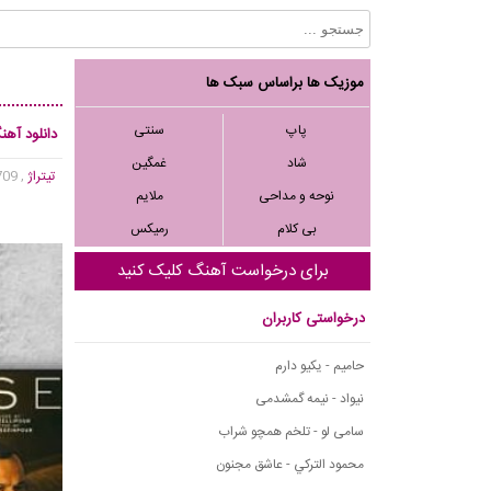
موزیک ها براساس سبک ها
پاپ
سنتی
دانلود آهنگ
شاد
غمگین
تیتراژ
, 10,709 بازدید
نوحه و مداحی
ملایم
بی کلام
رمیکس
برای درخواست آهنگ کلیک کنید
درخواستی کاربران
حامیم - یکیو دارم
نیواد - نیمه گمشدمی
سامی لو - تلخم همچو شراب
محمود التركي - عاشق مجنون