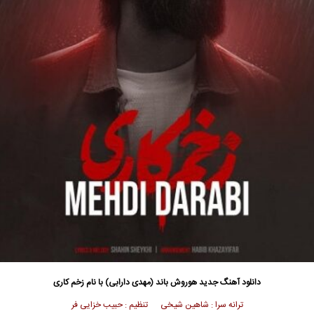
دانلود آهنگ جدید
هوروش باند
(مهدی دارابی) ب
ا نام زخم کاری
ترانه سرا : شاهین شیخی تنظیم : حبیب خزایی فر