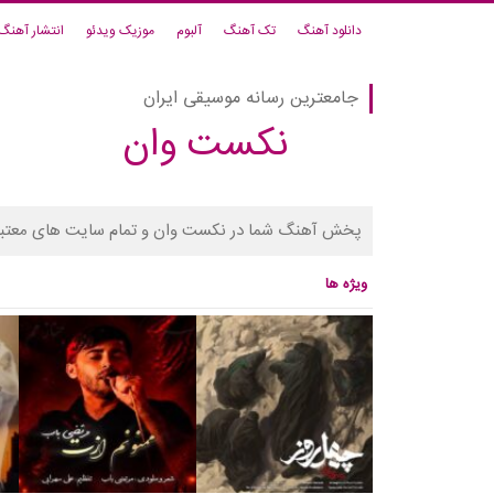
دانلود آهنگ
تک آهنگ
آلبوم
موزیک ویدئو
انتشار آهنگ
جامعترین رسانه موسیقی ایران
نکست وان
پخش آهنگ شما در نکست وان و تمام سایت های معتبر
ویژه ها