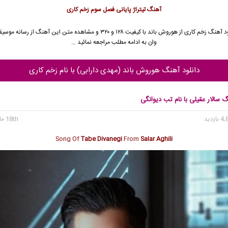
آهنگ تیتراژ پایانی فصل سوم زخم کاری
د آهنگ زخم کاری از
هوروش باند
با کیفیت ۱۲۸ و ۳۲۰ و مشاهده متن این آهنگ از رسانه 
وان به ادامه مطلب مراجعه نمائید …
دانلود آهنگ هوروش باند (مهدی دارابی) با نام زخم کاری
گ سالار عقیلی با نام تب دیوانگی
18th مارس 2024
Song Of
Tabe Divanegi
From
Salar Aghili