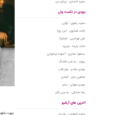
مجید احمدی - زیبای من
بزودی در نکست وان
مجید رضوی - اوکی
حامد همایون - این روزا
علی لهراسبی - خیابونا
حامد پارسا - جزیره
مسعود صابری - آسوده میخوابی
ریوان - یه شب قشنگ
مهدی مقدم - نوار قلب
شاهین بنان - الماس
مهدی جهانی - زخم
رضا صادقی - یه چی بگم
آخرین های آرشیو
جهت دانلود 
مجید اصلاحی - تو برو