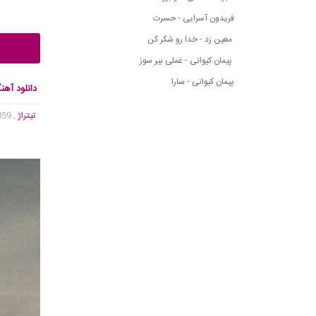
فریدون آسرایی - حسرت
معین زد - خدا رو شکر کن
پیمان کیوانی - غملی بیر سوز
پیمان کیوانی - سارا
دانلود آهن
تیتراژ
, 4,859 بازدید