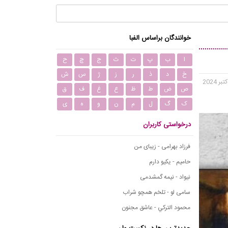
خوانندگان براساس الفبا
ا
ب
پ
ت
ث
ج
چ
ح
خ
د
ذ
ر
ز
ژ
س
ش
ص
ض
ط
ظ
ع
غ
ف
ق
ک
گ
ل
م
ن
و
ه
ی
درخواستی کاربران
فرزاد بهرامی - زیبای من
حامیم - یکیو دارم
نیواد - نیمه گمشدمی
سامی لو - تلخم همچو شراب
محمود التركي - عاشق مجنون