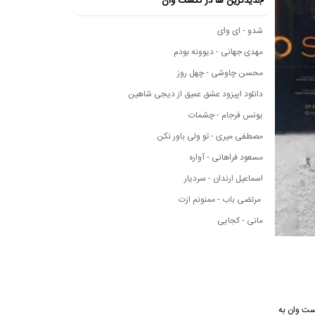
جدیدترین ها در نکست وان
شدو - ای وای
مهدی جهانی - دیوونه بودم
محسن چاوشی - چهل روز
دانلود اپیزود عشق عمیق از دیجی شاهین
یونس فرجام - چشمات
مصطفی میری - تو ولی باور نکن
مسعود فراهانی - آواره
اسماعیل ارندان - سردیار
مرتضی باب - ممنونم ازت
مانی - کجایی
 نکست وان به