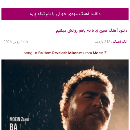
دانلود آهنگ مهدی جهانی با نام تیکه پاره
دانلود آهنگ معین زد با نام باهم روالش میکنیم
تک آهنگ
, 518 بازدید
14th ژوئن 2026
Song Of
Ba Ham Revalesh Mikonim
From
Moein Z