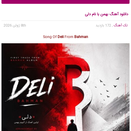
دانلود آهنگ بهمن با نام دلی
تک آهنگ
, 172 بازدید
8th ژوئن 2026
Song Of
Deli
From
Bahman