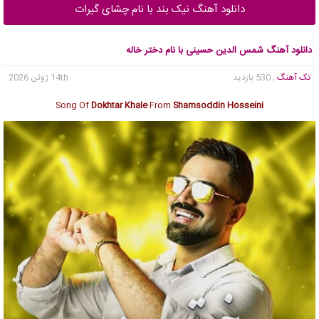
دانلود آهنگ نیک بند با نام چشای گیرات
دانلود آهنگ شمس الدین حسینی با نام دختر خاله
تک آهنگ
, 530 بازدید
14th ژوئن 2026
Song Of
Dokhtar Khale
From
Shamsoddin Hosseini