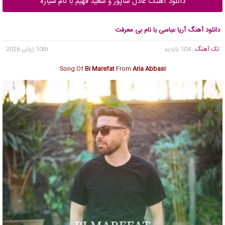
دانلود آهنگ عادل شاپور و سعید فهیم با نام سیاره
دانلود آهنگ آریا عباسی با نام بی معرفت
تک آهنگ
, 104 بازدید
10th ژوئن 2026
Song Of
Bi Marefat
From
Aria Abbasi