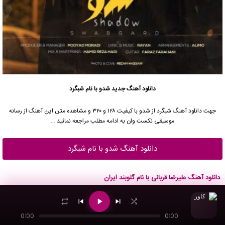
دانلود آهنگ جدید
شدو با نام شبگرد
جهت دانلود آهنگ شبگرد از شدو با کیفیت ۱۲۸ و ۳۲۰ و مشاهده متن این آهنگ از رسانه
موسیقی نکست وان به ادامه مطلب مراجعه نمائید …
دانلود آهنگ شدو با نام شبگرد
دانلود آهنگ علیرضا قربانی با نام گلوبند ایران
تک آهنگ
, 220 بازدید
2nd ژوئن 2026
Song Of
Galoobande Iran
From
Alireza Ghorbani
0:00
0:00