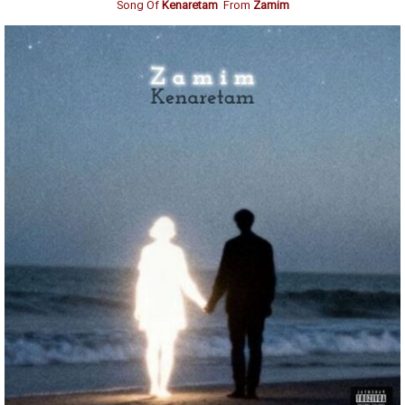
Song Of
Kenaretam
From
Zamim