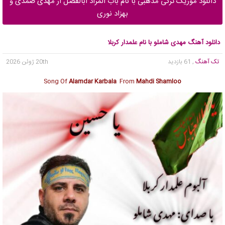
دانلود موزیک ترکی مذهبی با نام باب المراد ابالفضل از مهدی صمدی و
بهزاد نوری
دانلود آهنگ مهدی شاملو با نام علمدار کربلا
تک آهنگ
, 61 بازدید
20th ژوئن 2026
Song Of
Alamdar Karbala
From
Mahdi Shamloo