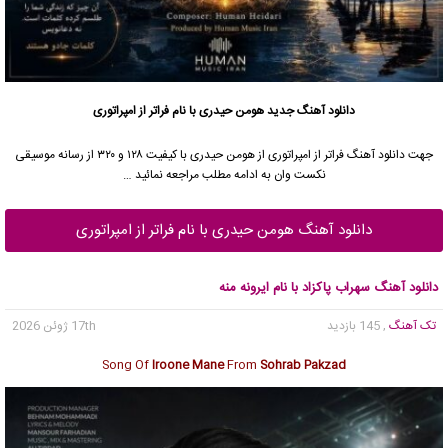
دانلود آهنگ جدید
هومن حیدری با نام فراتر از امپراتوری
جهت دانلود آهنگ فراتر از امپراتوری از هومن حیدری با کیفیت ۱۲۸ و ۳۲۰ از رسانه موسیقی
نکست وان به ادامه مطلب مراجعه نمائید …
دانلود آهنگ هومن حیدری با نام فراتر از امپراتوری
دانلود آهنگ سهراب پاکزاد با نام ایرونه منه
تک آهنگ
, 145 بازدید
17th ژوئن 2026
Song Of
Iroone Mane
From
Sohrab Pakzad