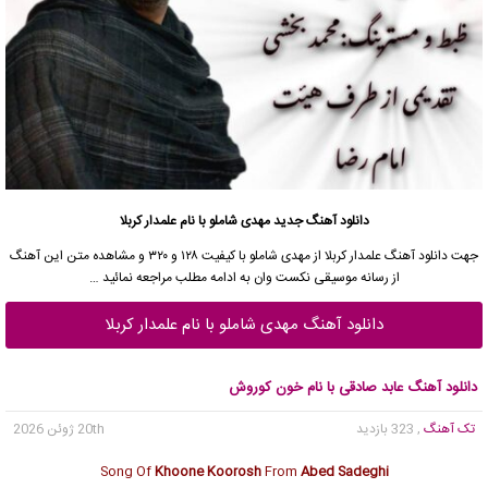
دانلود آهنگ جدید مهدی شاملو با نام علمدار کربلا
جهت
دانلود آهنگ
علمدار کربلا از مهدی شاملو با کیفیت ۱۲۸ و ۳۲۰ و مشاهده متن این آهنگ
از
رسانه موسیقی نکست وان
به ادامه مطلب مراجعه نمائید …
دانلود آهنگ مهدی شاملو با نام علمدار کربلا
دانلود آهنگ عابد صادقی با نام خون کوروش
تک آهنگ
, 323 بازدید
20th ژوئن 2026
Song Of
Khoone Koorosh
From
Abed Sadeghi