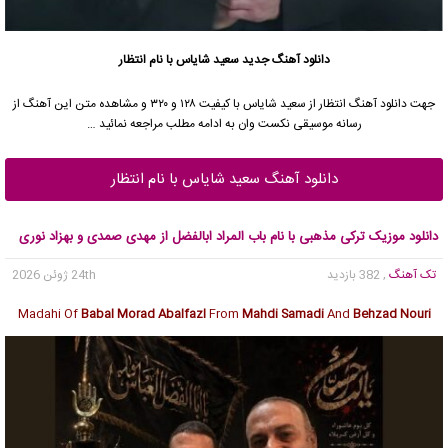
دانلود آهنگ جدید
سعید شایاس با نام انتظار
جهت دانلود آهنگ انتظار از سعید شایاس با کیفیت ۱۲۸ و ۳۲۰ و مشاهده متن این آهنگ از
رسانه موسیقی نکست وان به ادامه مطلب مراجعه نمائید …
دانلود آهنگ سعید شایاس با نام انتظار
دانلود موزیک ترکی مذهبی با نام باب المراد ابالفضل از مهدی صمدی و بهزاد نوری
تک آهنگ
, 382 بازدید
24th ژوئن 2026
Madahi Of
Babal Morad Abalfazl
From
Mahdi Samadi
And
Behzad Nouri