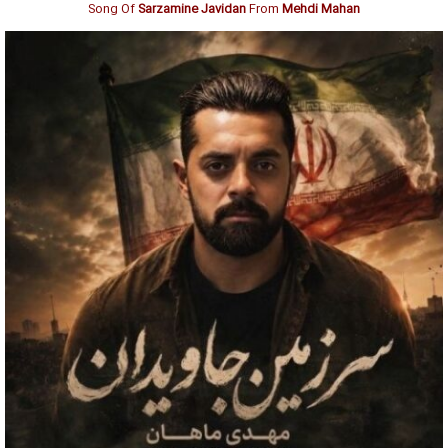
Song Of
Sarzamine Javidan
From
Mehdi Mahan