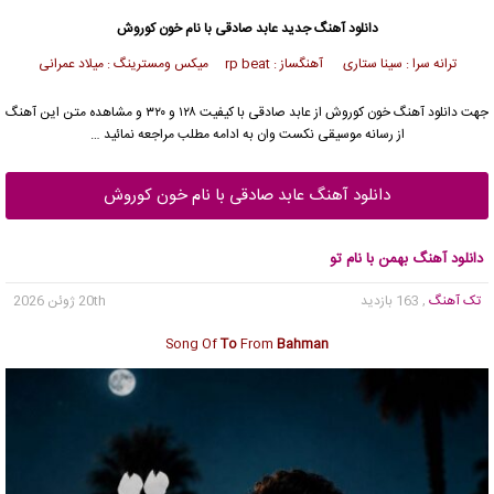
دانلود آهنگ جدید
عابد صادقی با نام خون کوروش
ترانه سرا : سينا ستاری آهنگساز : rp beat میکس ومسترینگ : میلاد عمرانی
جهت دانلود آهنگ خون کوروش از عابد صادقی با کیفیت ۱۲۸ و ۳۲۰ و مشاهده متن این آهنگ
از رسانه موسیقی نکست وان به ادامه مطلب مراجعه نمائید …
دانلود آهنگ عابد صادقی با نام خون کوروش
دانلود آهنگ بهمن با نام تو
تک آهنگ
, 163 بازدید
20th ژوئن 2026
Song Of
To
From
Bahman