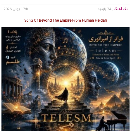
تک آهنگ
, 74 بازدید
17th ژوئن 2026
Song Of
Beyond The Empire
From
Human Heidari