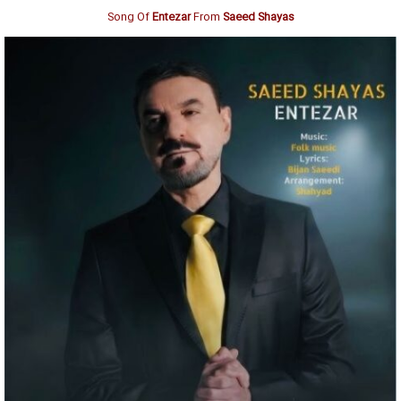
Song Of
Entezar
From
Saeed Shayas