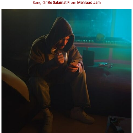
Song Of
Be Salamat
From
Mehraad Jam