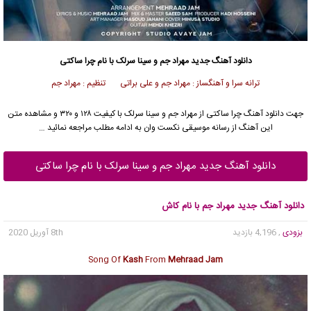
دانلود آهنگ جدید
مهراد جم
و
سینا سرلک
با نام چرا ساکتی
ترانه سرا و آهنگساز : مهراد جم و علی براتی تنظیم : مهراد جم
جهت دانلود آهنگ چرا ساکتی از
مهراد جم
و
سینا سرلک
با کیفیت ۱۲۸ و ۳۲۰ و مشاهده متن
این آهنگ از رسانه موسیقی نکست وان به ادامه مطلب مراجعه نمائید …
دانلود آهنگ جدید مهراد جم و سینا سرلک با نام چرا ساکتی
دانلود آهنگ جدید مهراد جم با نام کاش
بزودی
, 4,196 بازدید
8th آوریل 2020
Song Of
Kash
From
Mehraad Jam