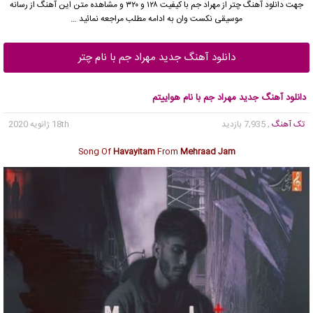
جهت دانلود آهنگ چتر از مهراد جم با کیفیت ۱۲۸ و ۳۲۰ و مشاهده متن این آهنگ از رسانه
موسیقی نکست وان به ادامه مطلب مراجعه نمائید …
دانلود آهنگ جدید مهراد جم با نام چتر
دانلود آهنگ جدید مهراد جم با نام هواییتم
تک آهنگ
, 7,935 بازدید
18th ژانویه 2020
Song Of
Havayitam
From
Mehraad Jam