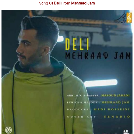
Song Of
Deli
From
Mehraad Jam