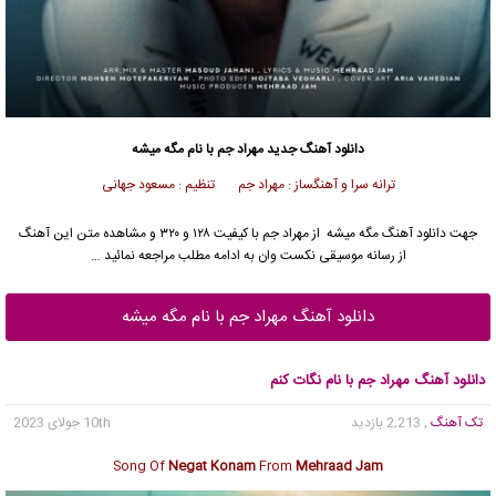
دانلود آهنگ جدید
مهراد جم
با نام مگه میشه
ترانه سرا و آهنگساز : مهراد جم تنظیم : مسعود جهانی
جهت دانلود آهنگ مگه میشه از
مهراد جم
با کیفیت ۱۲۸ و ۳۲۰ و مشاهده متن این آهنگ
از رسانه موسیقی نکست وان به ادامه مطلب مراجعه نمائید …
دانلود آهنگ مهراد جم با نام مگه میشه
دانلود آهنگ مهراد جم با نام نگات کنم
تک آهنگ
, 2,213 بازدید
10th جولای 2023
Song Of
Negat Konam
From
Mehraad Jam