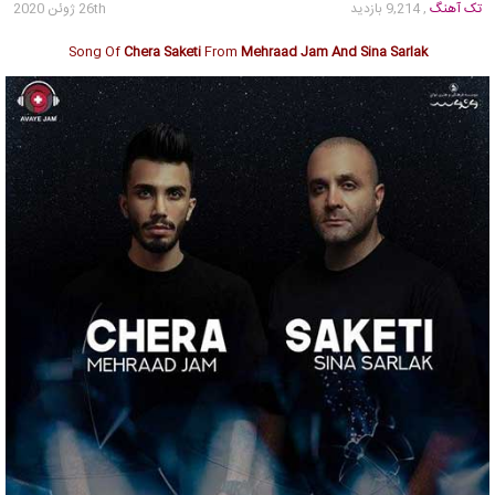
تک آهنگ
, 9,214 بازدید
26th ژوئن 2020
Song Of
Chera Saketi
From
Mehraad Jam And Sina Sarlak