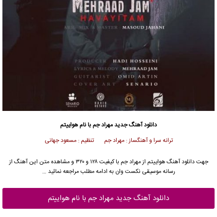
دانلود آهنگ جدید
مهراد جم با نام هواییتم
ترانه سرا و آهنگساز : مهراد جم تنظیم : مسعود جهانی
جهت دانلود آهنگ هواییتم از مهراد جم با کیفیت ۱۲۸ و ۳۲۰ و مشاهده متن این آهنگ از
رسانه موسیقی نکست وان به ادامه مطلب مراجعه نمائید …
دانلود آهنگ جدید مهراد جم با نام هواییتم