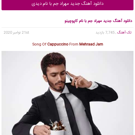
دانلود آهنگ جدید مهراد جم با نام دیدی
دانلود آهنگ جدید مهراد جم با نام کاپوچینو
تک آهنگ
, 7,745 بازدید
21st نوامبر 2020
Song Of
Cappuccino
From
Mehraad Jam