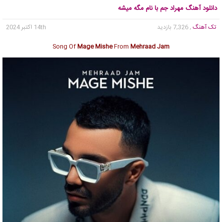
دانلود آهنگ مهراد جم با نام مگه میشه
تک آهنگ
, 7,326 بازدید
14th اکتبر 2024
Song Of
Mage Mishe
From
Mehraad Jam