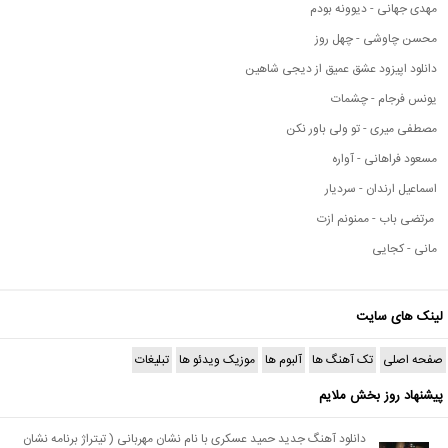
مهدی جهانی - دیوونه بودم
محسن چاوشی - چهل روز
دانلود اپیزود عشق عمیق از دیجی شاهین
یونس فرجام - چشمات
مصطفی میری - تو ولی باور نکن
مسعود فراهانی - آواره
اسماعیل ارندان - سردیار
مرتضی باب - ممنونم ازت
مانی - کجایی
لینک های سایت
صفحه اصلی
تک آهنگ ها
آلبوم ها
موزیک ویدئو ها
تبلیغات
پیشنهاد روز بخش ملایم
دانلود آهنگ جدید حمید عسکری با نام نشان مهربانی ( تیتراژ برنامه نشان