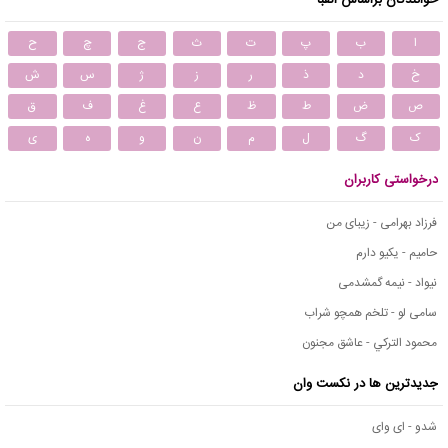
ا
ب
پ
ت
ث
ج
چ
ح
خ
د
ذ
ر
ز
ژ
س
ش
ص
ض
ط
ظ
ع
غ
ف
ق
ک
گ
ل
م
ن
و
ه
ی
درخواستی کاربران
فرزاد بهرامی - زیبای من
حامیم - یکیو دارم
نیواد - نیمه گمشدمی
سامی لو - تلخم همچو شراب
محمود التركي - عاشق مجنون
جدیدترین ها در نکست وان
شدو - ای وای