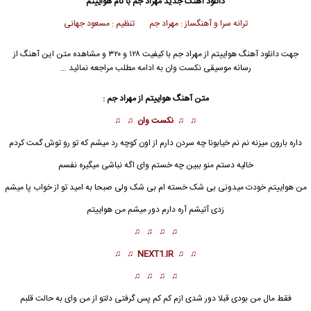
دانلود آهنگ جدید
مهراد جم با نام هواییتم
ترانه سرا و آهنگساز : مهراد جم تنظیم : مسعود جهانی
جهت دانلود آهنگ هواییتم از مهراد جم با کیفیت ۱۲۸ و ۳۲۰ و مشاهده متن این آهنگ از
رسانه موسیقی نکست وان به ادامه مطلب مراجعه نمائید …
متن آهنگ هواییتم از مهراد جم :
♫ ♫
نکست وان
♫ ♫
داره بارون میزنه نم نم خیابونا چه سردن دارم از اون کوچه رد میشم که تو رو توش گمت کردم
خالیه دستم منو ببین چه خستم وای اگه نباشی میگیره نفسم
من
هواییتم
خودت میدونی بی شک خسته ام بی شک ولی صبحا به امید تو از خواب پا میشم
زدی آتیشم آره دارم دور میشم من هواییتم
♫ ♫ ♫ ♫
♫ ♫
NEXT1.IR
♫ ♫
♫ ♫ ♫ ♫
فقط مال من بودی قبلا دور شدی ازم کم کم پس گرفتی دلتو از من وای به حالت قلبم