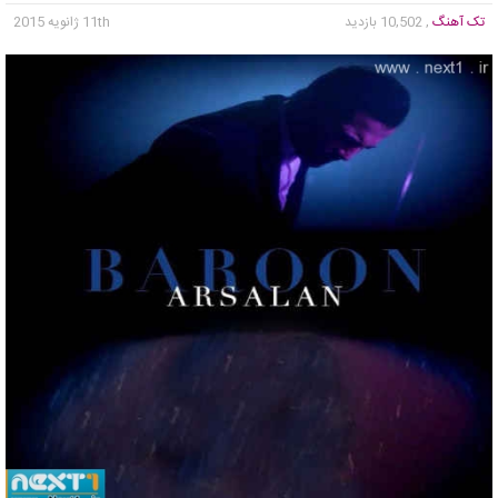
تک آهنگ
, 10,502 بازدید
11th ژانویه 2015