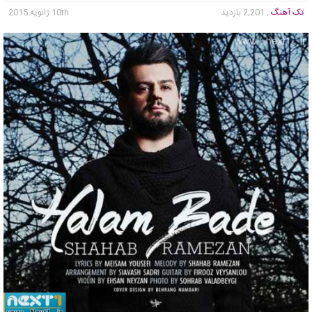
تک آهنگ
, 2,201 بازدید
10th ژانویه 2015