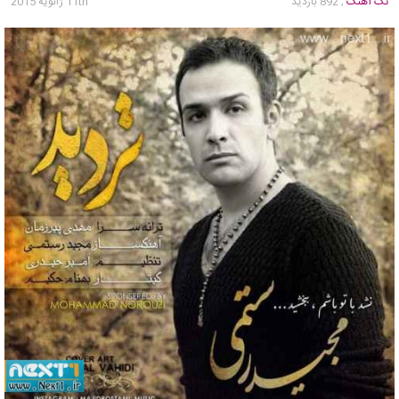
تک آهنگ
, 892 بازدید
11th ژانویه 2015