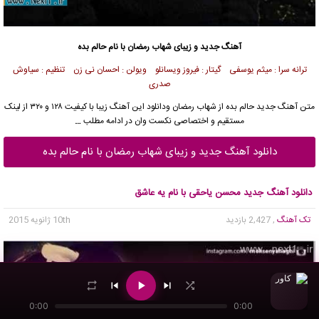
آهنگ جدید
و زیبای شهاب رمضان با نام حالم بده
ترانه سرا : میثم یوسفى گیتار : فیروز ویسانلو
ویولن : احسان نى زن
تنظیم : سیاوش
صدرى
متن آهنگ جدید حالم بده از شهاب رمضان ودانلود این آهنگ زیبا با کیفیت ۱۲۸ و ۳۲۰ از لینک
مستقیم و اختصاصی نکست وان در ادامه مطلب
…
دانلود آهنگ جدید و زیبای شهاب رمضان با نام حالم بده
دانلود آهنگ جدید محسن یاحقی با نام یه عاشق
تک آهنگ
, 2,427 بازدید
10th ژانویه 2015
0:00
0:00