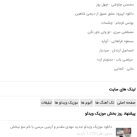
محسن چاوشی - چهل روز
دانلود اپیزود عشق عمیق از دیجی شاهین
یونس فرجام - چشمات
مصطفی میری - تو ولی باور نکن
مسعود فراهانی - آواره
اسماعیل ارندان - سردیار
مرتضی باب - ممنونم ازت
مانی - کجایی
لینک های سایت
صفحه اصلی
تک آهنگ ها
آلبوم ها
موزیک ویدئو ها
تبلیغات
پیشنهاد روز بخش موزیک ویدئو
دانلود موزیک ویدئو جدید مهدی مقدم و آرمین مرسی با نام منو ببخش
بدون نظر | 1,175 بازدید