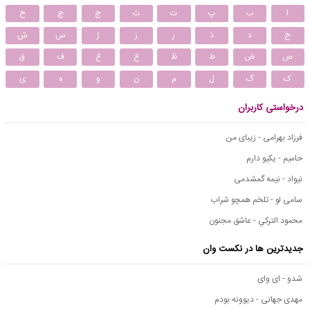
ا
ب
پ
ت
ث
ج
چ
ح
خ
د
ذ
ر
ز
ژ
س
ش
ص
ض
ط
ظ
ع
غ
ف
ق
ک
گ
ل
م
ن
و
ه
ی
درخواستی کاربران
فرزاد بهرامی - زیبای من
حامیم - یکیو دارم
نیواد - نیمه گمشدمی
سامی لو - تلخم همچو شراب
محمود التركي - عاشق مجنون
جدیدترین ها در نکست وان
شدو - ای وای
مهدی جهانی - دیوونه بودم