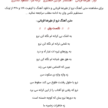
آواز : علیرضا قربانی آهنگساز : فردین خلعتبری ترانه سرا : مسعود کلانتری
برای مشاهده متن آهنگ نرو از علیرضا قربانی و دانلود آهنگ با کیفیت ۱۲۸ و ۳۲۰ از لینک
مستقیم نکس وان به ادامه مطلب مراجعه نمائید …
متن آهنگ نرو از علیرضا قربانی :
♫ ♫
نکست وان
♫ ♫
به اشک بی کرانه ام نگاه کن نرو
به تلخی ترانه ام نگاه کن نرو
به روزهای تیره ات غبار آه و درد
به هق هق شبانه ام نگاه کن نرو
ببین که التماس نعره می زند
زه واژه واژه ی سکوت من
نرو با حلول رفتنت طلوع می ک
ن
د سقوط من
نرو که رفتن تو آفتاب را از این کرانه می برد
به دورها نرو بمان که کوچه خسته است
زه خاطرات زخمیه ما