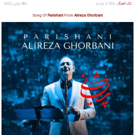
تک آهنگ
, 2,165 بازدید
8th ژوئن 2023
Song Of
Parishani
From
Alireza Ghorbani