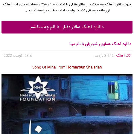
جهت دانلود آهنگ چه میکشم از
سالار عقیلی
با کیفیت ۱۲۸ و ۳۲۰ و مشاهده متن این آهنگ
از رسانه موسیقی نکست وان به ادامه مطلب مراجعه نمائید …
دانلود آهنگ سالار عقیلی با نام چه میکشم
دانلود آهنگ همایون شجریان با نام مینا
تک آهنگ
, 3,242 بازدید
23rd آگوست 2022
Song Of
Mina
From
Homayoun Shajarian