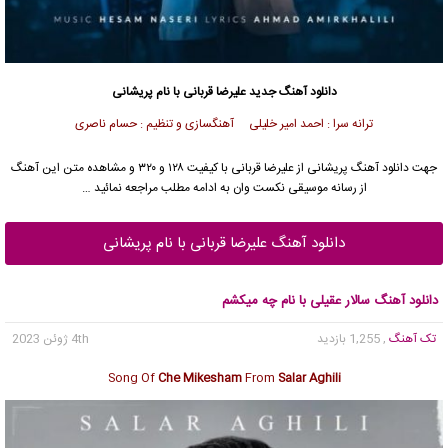
دانلود آهنگ جدید
علیرضا قربانی با نام پریشانی
ترانه سرا : احمد امیر خلیلی آهنگسازی و تنظیم : حسام ناصری
جهت دانلود آهنگ پریشانی از علیرضا قربانی با کیفیت ۱۲۸ و ۳۲۰ و مشاهده متن این آهنگ
از رسانه موسیقی نکست وان به ادامه مطلب مراجعه نمائید …
دانلود آهنگ علیرضا قربانی با نام پریشانی
دانلود آهنگ سالار عقیلی با نام چه میکشم
تک آهنگ
, 1,255 بازدید
4th ژوئن 2023
Song Of
Che Mikesham
From
Salar Aghili