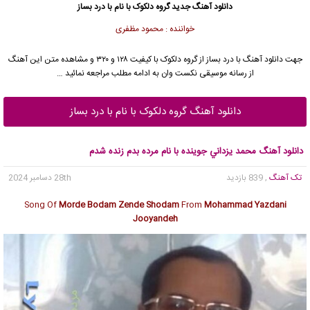
دانلود آهنگ جدید
گروه دلکوک با نام با درد بساز
خواننده : محمود مظفری
جهت دانلود آهنگ با درد بساز از گروه دلکوک با کیفیت ۱۲۸ و ۳۲۰ و مشاهده متن این آهنگ
از رسانه موسیقی نکست وان به ادامه مطلب مراجعه نمائید …
دانلود آهنگ گروه دلکوک با نام با درد بساز
دانلود آهنگ محمد يزداني جوینده با نام مرده بدم زنده شدم
تک آهنگ
, 839 بازدید
28th دسامبر 2024
Song Of
Morde Bodam Zende Shodam
From
Mohammad Yazdani
Jooyandeh