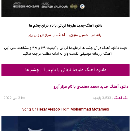
دانلود آهنگ جدید
علیرضا قربانی
با نام در آن چشم ها
ترانه سرا : حسین منزوی آهنگساز : سیاوش ولی پور
جهت دانلود آهنگ در آن چشم ها از
علیرضا قربانی
با کیفیت ۱۲۸ و ۳۲۰ و مشاهده متن این
آهنگ از رسانه موسیقی نکست وان به ادامه مطلب مراجعه نمائید …
دانلود آهنگ علیرضا قربانی با نام در آن چشم ها
دانلود آهنگ جدید محمد معتمدی با نام هزار آرزو
تک آهنگ
, 3,533 بازدید
31st می 2022
Song Of
Hezar Arezoo
From
Mohammad Motamedi