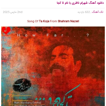
دانلود آهنگ شهرام ناظری با نام تا کجا
تک آهنگ
, 632 بازدید
2nd مارس 2025
Song Of
Ta Koja
From
Shahram Nazeri