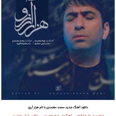
دانلود آهنگ جدید
محمد معتمدی
با نام هزار آرزو
ترانه سرا : علیرضا قزوه آهنگساز : عماد توحیدی تنظیم : آرش صفدری