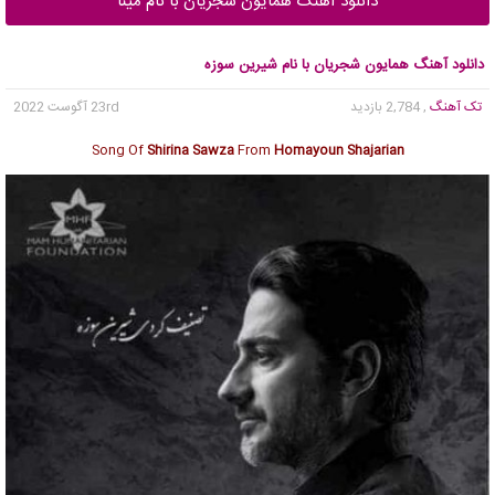
دانلود آهنگ همایون شجریان با نام مینا
دانلود آهنگ همایون شجریان با نام شیرین سوزه
تک آهنگ
, 2,784 بازدید
23rd آگوست 2022
Song Of
Shirina Sawza
From
Homayoun Shajarian