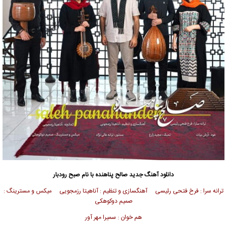
دانلود آهنگ جدید
صالح پناهنده با نام صبح رودبار
ترانه سرا : فرخ فتحی رئیسی آهنگسازی و تنظیم : آناهیتا رزمجویی میکس و مسترینگ :
صمیم دوکوهکی
هم خوان : سمیرا مهر آور