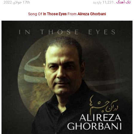
تک آهنگ
, 11,231 بازدید
17th جولای 2022
Song Of
In Those Eyes
From
Alireza Ghorbani