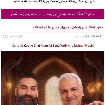
متن این آهنگ از رسانه موسیقی نکست وان به ادامه مطلب مراجعه نمائید …
دانلود آهنگ محمد يزداني جوینده با نام مرده بدم زنده شدم
دانلود آهنگ علی زندوکیلی و مهران مدیری با نام کوه قاف
تک آهنگ
, 4,938 بازدید
20th دسامبر 2024
Song Of
Koohe Ghaf
From
Ali Zand Vakili
And
Mehran Modiri