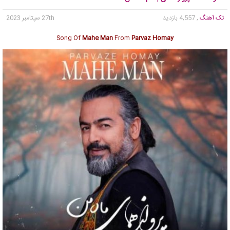
تک آهنگ
, 4,557 بازدید
27th سپتامبر 2023
Song Of
Mahe Man
From
Parvaz Homay