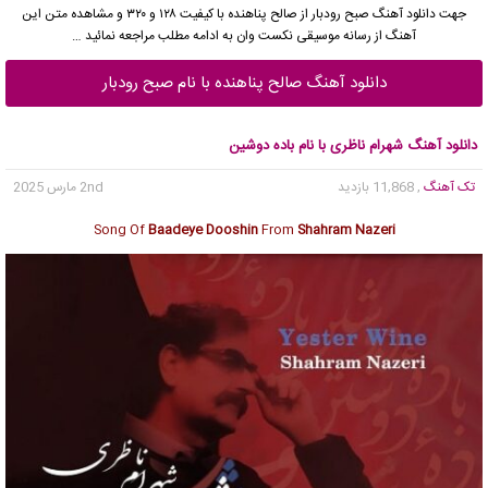
جهت
دانلود آهنگ
صبح رودبار از صالح پناهنده
با کیفیت ۱۲۸ و ۳۲۰ و مشاهده متن این
آهنگ از
رسانه موسیقی نکست وان
به ادامه مطلب مراجعه نمائید …
دانلود آهنگ صالح پناهنده با نام صبح رودبار
دانلود آهنگ شهرام ناظری با نام باده دوشین
تک آهنگ
, 11,868 بازدید
2nd مارس 2025
Song Of
Baadeye Dooshin
From
Shahram Nazeri