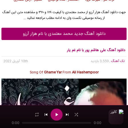
جهت دانلود آهنگ هزار آرزو از
محمد معتمدی
با کیفیت ۱۲۸ و ۳۲۰ و مشاهده متن این آهنگ
از رسانه موسیقی نکست وان به ادامه مطلب مراجعه نمائید …
دانلود آهنگ جدید محمد معتمدی با نام هزار آرزو
دانلود آهنگ علی هاشم پور با نام غم یار
تک آهنگ
, 3,559 بازدید
10th آوریل 2022
Song Of
Ghame Yar
From
Ali Hashempoor
0:00
0:00