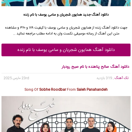
دانلود آهنگ جدید
همایون شجریان
و سامی یوسف با نام زنده
جهت دانلود آهنگ زنده از
همایون شجریان
و سامی یوسف با کیفیت ۱۲۸ و ۳۲۰ و مشاهده
متن این آهنگ از رسانه موسیقی نکست وان به ادامه مطلب مراجعه نمائید …
دانلود آهنگ همایون شجریان و سامی یوسف با نام زنده
دانلود آهنگ صالح پناهنده با نام صبح رودبار
تک آهنگ
, 319 بازدید
23rd مارس 2025
Song Of
Sobhe Roodbar
From
Saleh Panahandeh