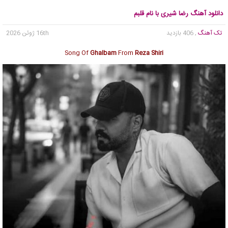
دانلود آهنگ رضا شیری با نام قلبم
تک آهنگ
, 406 بازدید
16th ژوئن 2026
Song Of
Ghalbam
From
Reza Shiri