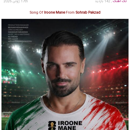
تک آهنگ
, 142 بازدید
17th ژوئن 2026
Song Of
Iroone Mane
From
Sohrab Pakzad