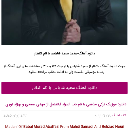
دانلود آهنگ جدید
سعید شایاس با نام انتظار
جهت دانلود آهنگ انتظار از سعید شایاس با کیفیت ۱۲۸ و ۳۲۰ و مشاهده متن این آهنگ از
رسانه موسیقی نکست وان به ادامه مطلب مراجعه نمائید …
دانلود آهنگ سعید شایاس با نام انتظار
دانلود موزیک ترکی مذهبی با نام باب المراد ابالفضل از مهدی صمدی و بهزاد نوری
تک آهنگ
, 379 بازدید
24th ژوئن 2026
Madahi Of
Babal Morad Abalfazl
From
Mahdi Samadi
And
Behzad Nouri