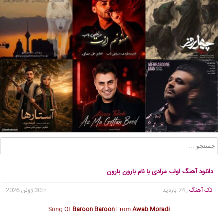
دانلود آهنگ اواب مرادی با نام بارون بارون
تک آهنگ
, 74 بازدید
30th ژوئن 2026
Song Of
Baroon Baroon
From
Awab Moradi