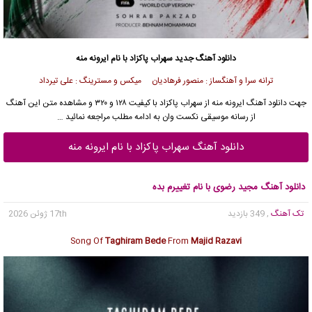
دانلود آهنگ جدید
سهراب پاکزاد
با نام ایرونه منه
ترانه سرا و آهنگساز : منصور فرهادیان میکس و مسترینگ : علی تیرداد
جهت
دانلود آهنگ ایرونه منه
از
سهراب پاکزاد
با کیفیت ۱۲۸ و ۳۲۰ و مشاهده متن این آهنگ
از
رسانه موسیقی نکست وان
به ادامه مطلب مراجعه نمائید …
دانلود آهنگ سهراب پاکزاد با نام ایرونه منه
دانلود آهنگ مجید رضوی با نام تغییرم بده
تک آهنگ
, 349 بازدید
17th ژوئن 2026
Song Of
Taghiram Bede
From
Majid Razavi