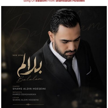
Song Of
Balalom
From
Shamsaldin Hosseini