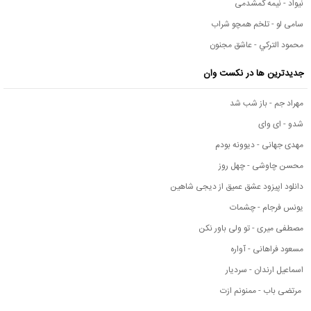
نیواد - نیمه گمشدمی
سامی لو - تلخم همچو شراب
محمود التركي - عاشق مجنون
جدیدترین ها در نکست وان
مهراد جم - باز شب شد
شدو - ای وای
مهدی جهانی - دیوونه بودم
محسن چاوشی - چهل روز
دانلود اپیزود عشق عمیق از دیجی شاهین
یونس فرجام - چشمات
مصطفی میری - تو ولی باور نکن
مسعود فراهانی - آواره
اسماعیل ارندان - سردیار
مرتضی باب - ممنونم ازت