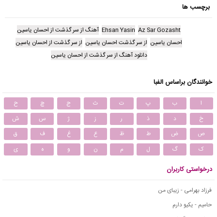
برچسب ها
Az Sar Gozasht
Ehsan Yasin
آهنگ از سر گذشت از احسان یاسین
احسان یاسین
از سر گذشت احسان یاسین
از سر گذشت از احسان یاسین
دانلود آهنگ از سر گذشت از احسان یاسین
خوانندگان براساس الفبا
ا
ب
پ
ت
ث
ج
چ
ح
خ
د
ذ
ر
ز
ژ
س
ش
ص
ض
ط
ظ
ع
غ
ف
ق
ک
گ
ل
م
ن
و
ه
ی
درخواستی کاربران
فرزاد بهرامی - زیبای من
حامیم - یکیو دارم