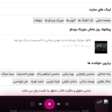
لینک های سایت
صفحه اصلی
تک آهنگ ها
آلبوم ها
موزیک ویدئو ها
تبلیغات
پیشنهاد روز بخش موزیک ویدئو
دانلود موزیک ویدئو جدید مهدی یراحی با نام بیست و یک روز بعد
بدون نظر | 2,183 بازدید
برترین خواننده ها
رضا صادقی
محسن چاوشی
پویا بیاتی
محسن ابراهیم زاده
مهدی احمدوند
سینا سرلک
سالار عقیلی
یوسف زمانی
سامان جلیلی
فرزاد فرزین
حمید هیراد
علی لهراسبی
تمامی حقوق و مالکیت قالب متعلق به
نکست وان
می باشد.
0:00
0:00