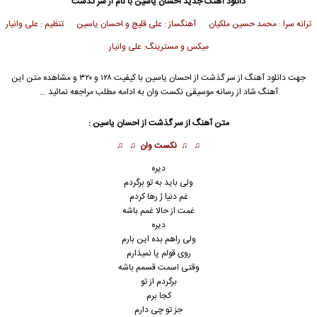
دانلود آهنگ جدید
احسان یاسین
با نام از سر گذشت
ترانه سرا : محمد حسین ملکیان آهنگساز : علی قلیچ و احسان یاسین تنظیم : علی وانیار
میکس و مسترینگ: علی وانیار
جهت دانلود آهنگ از سر گذشت از
احسان یاسین
با کیفیت ۱۲۸ و ۳۲۰ و مشاهده متن این
آهنگ شاد از رسانه موسیقی نکست وان به ادامه مطلب مراجعه نمائید …
متن آهنگ از سر گذشت از
احسان یاسین
:
♫ ♫
نکست وان
♫ ♫
دیره
ولی باید به تو برگردم
غم دنیا رُ رها کردم
غمت از حالا غمم باشه
دیره
ولی راهم بده این بارم
روی قولم‌ پا نمیذارم
وقتی اسمت قسمم باشه
برگردم از تو
کجا برم
جز تو چی دارم