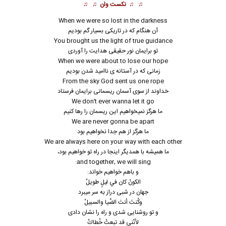
♫ ♫
نکست وان
♫ ♫
When we were so lost in the darkness
آن هنگام که در تاریکی بسیار گم بودیم
You brought us the light of true guidance
تو برایمان نور حقیقی هدایت را آوردی
When we were about to lose our hope
زمانی که در آستانه ی ناامید شدن بودیم
From the sky God sent us one rope
خداوند از سوی آسمان ریسمانی برایمان فرستاد
We don’t ever wanna let it go
ما هرگز نمیخواهیم این ریسمان را رها کنیم
We are never gonna be apart
ما هرگز از هم جدا نخواهیم بود
We are always here on your way with each other
ما همیشه با همدیگر اینجا در راه تو خواهیم بود،
and together, we will sing:
و باهم خواهیم خواند:
الكونُ كان في ليلٍ طويلْ
جهان در شبی دراز به سر میبرد
وكُنتَ أنتَ الضِّيا والسبيلْ
و تو روشنایی شدی و راه را نشان دادی
لأنّني قد تبِعتُ خُطاكْ