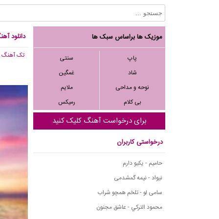
دانلود آهن
موزیک ها براساس سبک ها
تک آهنگ
, 188
پاپ
سنتی
شاد
غمگین
نوحه و مداحی
ملایم
بی کلام
رمیکس
برای درخواست آهنگ کلیک کنید
درخواستی کاربران
حامیم - یکیو دارم
نیواد - نیمه گمشدمی
سامی لو - تلخم همچو شراب
محمود التركي - عاشق مجنون