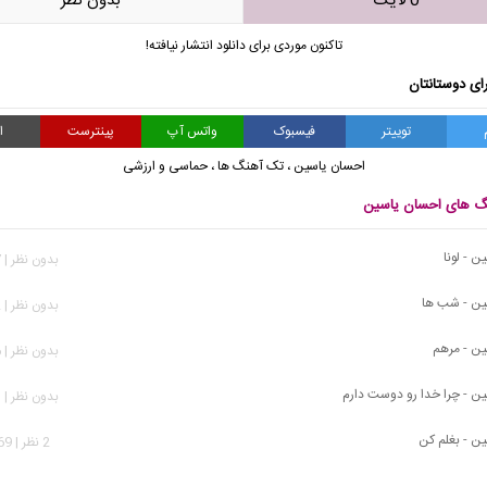
0 لایک
بدون نظر
تاکنون موردی برای دانلود انتشار نیافته!
ای دوستانتان
توییتر
فیسبوک
واتس آپ
پینترست
ا
احسان یاسین
،
تک آهنگ ها
،
حماسی و ارزشی
نگ های احسان یاسین
 - لونا
بدون نظر | 437 بازدید
ین - شب ها
بدون نظر | 242 بازدید
ن - مرهم
بدون نظر | 436 بازدید
ن - چرا خدا رو دوست دارم
بدون نظر | 641 بازدید
ن - بغلم کن
2 نظر | 1,769 بازدید