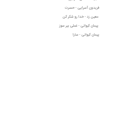
فریدون آسرایی - حسرت
معین زد - خدا رو شکر کن
پیمان کیوانی - غملی بیر سوز
پیمان کیوانی - سارا