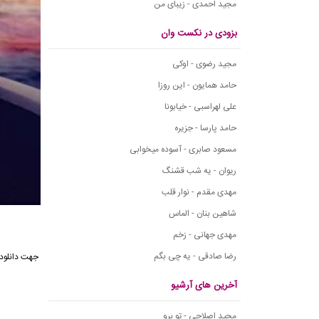
مجید احمدی - زیبای من
بزودی در نکست وان
مجید رضوی - اوکی
حامد همایون - این روزا
علی لهراسبی - خیابونا
حامد پارسا - جزیره
مسعود صابری - آسوده میخوابی
ریوان - یه شب قشنگ
مهدی مقدم - نوار قلب
شاهین بنان - الماس
مهدی جهانی - زخم
رضا صادقی - یه چی بگم
جهت دانلود 
آخرین های آرشیو
مجید اصلاحی - تو برو