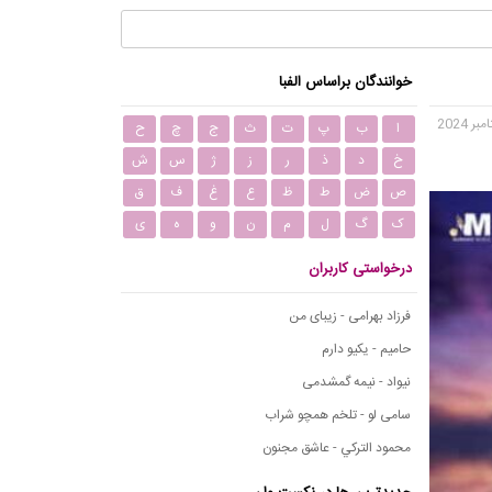
خوانندگان براساس الفبا
ا
ب
پ
ت
ث
ج
چ
ح
خ
د
ذ
ر
ز
ژ
س
ش
ص
ض
ط
ظ
ع
غ
ف
ق
ک
گ
ل
م
ن
و
ه
ی
درخواستی کاربران
فرزاد بهرامی - زیبای من
حامیم - یکیو دارم
نیواد - نیمه گمشدمی
سامی لو - تلخم همچو شراب
محمود التركي - عاشق مجنون