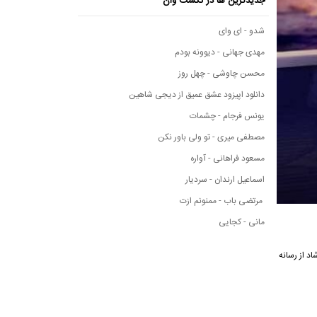
جدیدترین ها در نکست وان
شدو - ای وای
مهدی جهانی - دیوونه بودم
محسن چاوشی - چهل روز
دانلود اپیزود عشق عمیق از دیجی شاهین
یونس فرجام - چشمات
مصطفی میری - تو ولی باور نکن
مسعود فراهانی - آواره
اسماعیل ارندان - سردیار
مرتضی باب - ممنونم ازت
مانی - کجایی
ن آهنگ شاد از رسانه