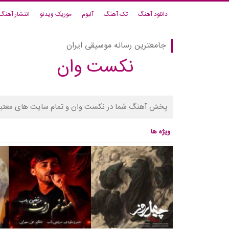
دانلود آهنگ
تک آهنگ
آلبوم
موزیک ویدئو
انتشار آهنگ
جامعترین رسانه موسیقی ایران
نکست وان
پخش آهنگ شما در نکست وان و تمام سایت های معتبر
ویژه ها