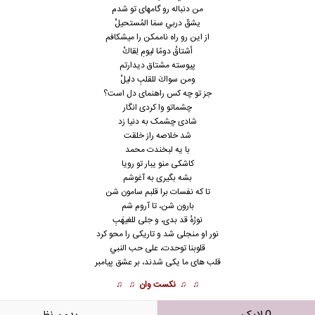
من دنباله رو گامهای تو شدم
يشقّ دربي سمَا المُستحيلْ
از این رو راه ناممکن را میشکافم
أشتاقُ دومًا ليومِ لِقاكْ
پیوسته مشتاق دیدارتم
ومن سواكَ للقلبِ دليلْ
جز تو چه کس راهنمای دل است؟
چشماتو وا کردی انگار
شادی چشمک به دنیا زد
شد خلاصه راز خلقت
با یه لبخندت محمد
کاشکی منو یبار تو رویا
بشه بگیری به آغوشم
تا که نفسات برا قلبم سامون شن
بارون شن، تا آروم شم
نورُهُ قد بدى، و جلى للغيهَبِ
نور او منجلی شد و تاریکی را محو کرد
قلوبنا توحدت، علی حب النبي
قلب های ما یکی شدند، بر عشق پیامبر
♫ ♫
نکست وان
♫ ♫