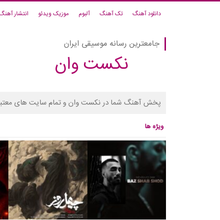
دانلود آهنگ
تک آهنگ
آلبوم
موزیک ویدئو
انتشار آهنگ
جامعترین رسانه موسیقی ایران
نکست وان
پخش آهنگ شما در نکست وان و تمام سایت های معتبر
ویژه ها