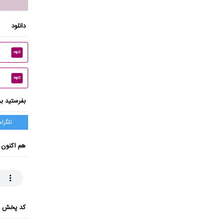
دانلود
mp3
mp3
بفرستید بر
تلگرام
هم اکنون 
کد پخش ای