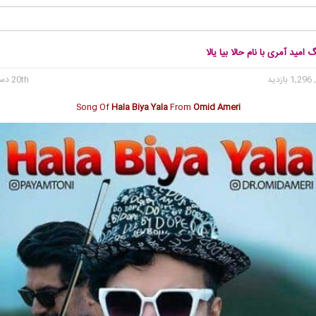
 امید آمری با نام حالا بیا یالا
1, بازدید
20th دسامبر 2023
Song Of
Hala Biya Yala
From
Omid Ameri