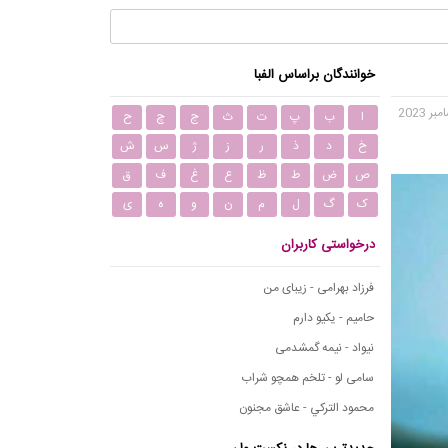
خوانندگان براساس الفبا
ا
ب
پ
ت
ث
ج
چ
ح
خ
د
ذ
ر
ز
ژ
س
ش
ص
ض
ط
ظ
ع
غ
ف
ق
ک
گ
ل
م
ن
و
ه
ی
درخواستی کاربران
فرزاد بهرامی - زیبای من
حامیم - یکیو دارم
نیواد - نیمه گمشدمی
سامی لو - تلخم همچو شراب
محمود التركي - عاشق مجنون