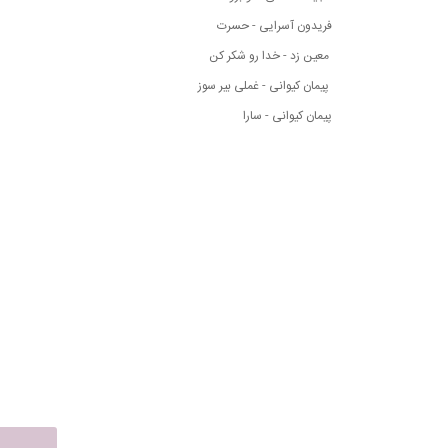
فریدون آسرایی - حسرت
معین زد - خدا رو شکر کن
پیمان کیوانی - غملی بیر سوز
پیمان کیوانی - سارا