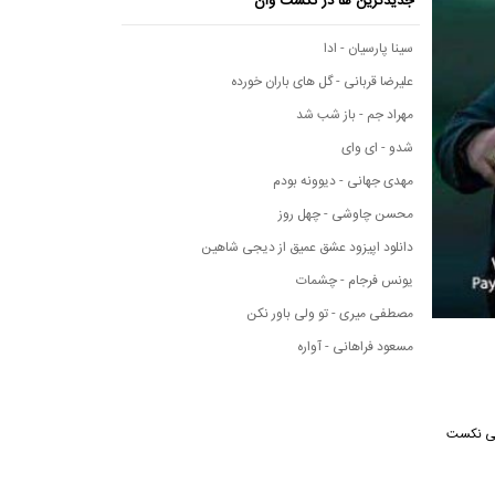
جدیدترین ها در نکست وان
سینا پارسیان - ادا
علیرضا قربانی - گل های باران خورده
مهراد جم - باز شب شد
شدو - ای وای
مهدی جهانی - دیوونه بودم
محسن چاوشی - چهل روز
دانلود اپیزود عشق عمیق از دیجی شاهین
یونس فرجام - چشمات
مصطفی میری - تو ولی باور نکن
مسعود فراهانی - آواره
وسیقی نکست