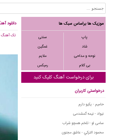
دانلود آهنگ
موزیک ها براساس سبک ها
تک آهنگ
, 296
پاپ
سنتی
شاد
غمگین
نوحه و مداحی
ملایم
بی کلام
رمیکس
برای درخواست آهنگ کلیک کنید
درخواستی کاربران
حامیم - یکیو دارم
نیواد - نیمه گمشدمی
سامی لو - تلخم همچو شراب
محمود التركي - عاشق مجنون