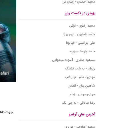
مجید احمدی - زیبای من
بزودی در نکست وان
مجید رضوی - اوکی
حامد همایون - این روزا
علی لهراسبی - خیابونا
حامد پارسا - جزیره
مسعود صابری - آسوده میخوابی
ریوان - یه شب قشنگ
مهدی مقدم - نوار قلب
شاهین بنان - الماس
مهدی جهانی - زخم
رضا صادقی - یه چی بگم
جهت دانلود
آخرین های آرشیو
مجید اصلاحی - تو برو