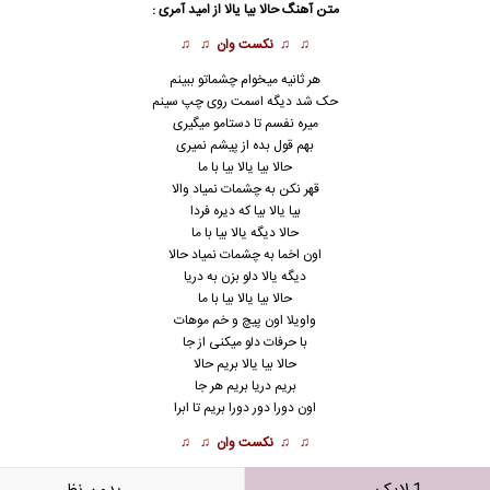
متن آهنگ حالا بیا یالا از
امید آمری
:
♫ ♫
نکست وان
♫ ♫
هر ثانیه میخوام چشماتو ببینم
حک شد دیگه اسمت روی چپ سینم
میره نفسم تا دستامو میگیری
بهم قول بده از پیشم نمیری
حالا بیا یالا بیا با ما
قهر نکن به چشمات نمیاد والا
بیا یالا بیا که دیره فردا
حالا دیگه یالا بیا با ما
اون اخما به چشمات نمیاد حالا
دیگه یالا دلو بزن به دریا
حالا بیا یالا بیا با ما
واویلا اون پیچ و خم موهات
با حرفات دلو میکنی از جا
حالا بیا یالا بریم حالا
بریم دریا بریم هر جا
اون دورا دور دورا بریم تا ابرا
♫ ♫
نکست وان
♫ ♫