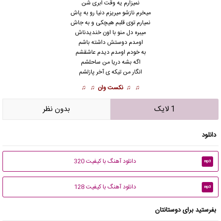
نمیزارم یه وقت ابری شن
میخرم نازشو میریزم دنیا رو به پاش
نمیارم توی قلبم هیچکی و به جاش
میبره دل منو با اون خندیدناش
اومدم دوستش داشته باشم
به خودم اومدم دیدم عاشقشم
اگه بشه دریا من ساحلشم
انگار من تیکه ی آخر پازلشم
♫ ♫
نکست وان
♫ ♫
1 لایک
بدون نظر
دانلود
دانلود آهنگ با کیفیت 320
mp3
دانلود آهنگ با کیفیت 128
mp3
بفرستید برای دوستانتان