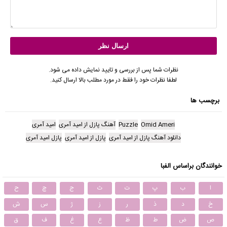
نظرات شما پس از بررسی و تایید نمایش داده می شود.
لطفا نظرات خود را فقط در مورد مطلب بالا ارسال کنید.
برچسب ها
Omid Ameri
Puzzle
آهنگ پازل از امید آمری
امید آمری
دانلود آهنگ پازل از امید آمری
پازل از امید آمری
پازل امید آمری
خوانندگان براساس الفبا
ا
ب
پ
ت
ث
ج
چ
ح
خ
د
ذ
ر
ز
ژ
س
ش
ص
ض
ط
ظ
ع
غ
ف
ق