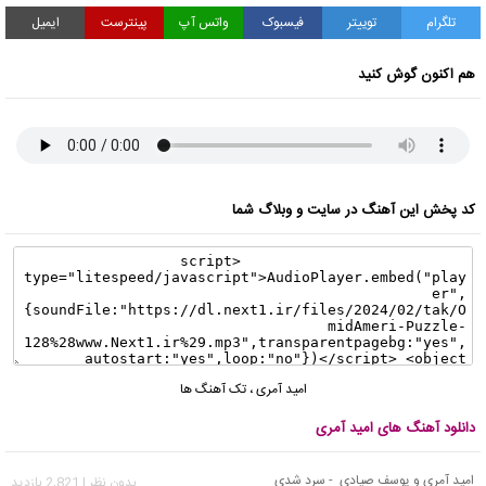
تلگرام
توییتر
فیسبوک
واتس آپ
پینترست
ایمیل
هم اکنون گوش کنید
کد پخش این آهنگ در سایت و وبلاگ شما
امید آمری
،
تک آهنگ ها
دانلود آهنگ های امید آمری
امید آمری و یوسف صیادی - سرد شدی
بدون نظر | 2,821 بازدید