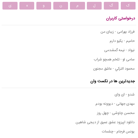
ک
گ
ل
م
ن
و
ه
ی
درخواستی کاربران
فرزاد بهرامی - زیبای من
حامیم - یکیو دارم
نیواد - نیمه گمشدمی
سامی لو - تلخم همچو شراب
محمود التركي - عاشق مجنون
جدیدترین ها در نکست وان
شدو - ای وای
مهدی جهانی - دیوونه بودم
محسن چاوشی - چهل روز
دانلود اپیزود عشق عمیق از دیجی شاهین
یونس فرجام - چشمات