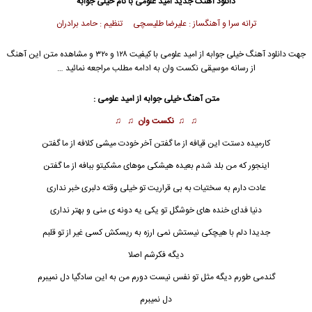
دانلود آهنگ جدید
امید علومی
با نام خیلی جوابه
ترانه سرا و آهنگساز : علیرضا طلیسچی تنظیم : حامد برادران
جهت دانلود آهنگ خیلی جوابه از
امید علومی
با کیفیت ۱۲۸ و ۳۲۰ و مشاهده متن این آهنگ
از رسانه موسیقی نکست وان به ادامه مطلب مراجعه نمائید …
متن آهنگ خیلی جوابه از
امید علومی
:
♫ ♫
نکست وان
♫ ♫
کار‌میده دستت این قیافه از ما گفتن آخر خودت میشی کلافه از ما گفتن
اینجور که من بلد شدم بعیده هیشکی موهای مشکیتو ببافه از ما گفتن
عادت دارم به سختیات به بی قراریت تو خیلی وقته دلبری خبر نداری
دنیا فدای خنده های خوشگل تو یکی یه دونه ی منی و بهتر نداری
جدیدا دلم با هیچکی نیستش نمی ارزه به ریسکش کسی غیر از تو قلبم
دیگه فکرشم اصلا
گندمی طورم دیگه مثل تو نفس نیست دورم من به این سادگیا دل نمیبرم
دل نمیبرم