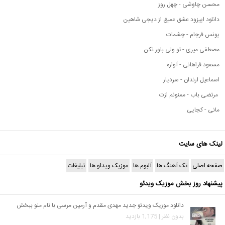
محسن چاوشی - چهل روز
دانلود اپیزود عشق عمیق از دیجی شاهین
یونس فرجام - چشمات
مصطفی میری - تو ولی باور نکن
مسعود فراهانی - آواره
اسماعیل ارندان - سردیار
مرتضی باب - ممنونم ازت
مانی - کجایی
لینک های سایت
صفحه اصلی
تک آهنگ ها
آلبوم ها
موزیک ویدئو ها
تبلیغات
پیشنهاد روز بخش موزیک ویدئو
دانلود موزیک ویدئو جدید مهدی مقدم و آرمین مرسی با نام منو ببخش
بدون نظر | 1,175 بازدید