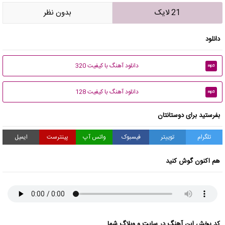
21 لایک
بدون نظر
دانلود
دانلود آهنگ با کیفیت 320
mp3
دانلود آهنگ با کیفیت 128
mp3
بفرستید برای دوستانتان
تلگرام
توییتر
فیسبوک
واتس آپ
پینترست
ایمیل
هم اکنون گوش کنید
کد پخش این آهنگ در سایت و وبلاگ شما