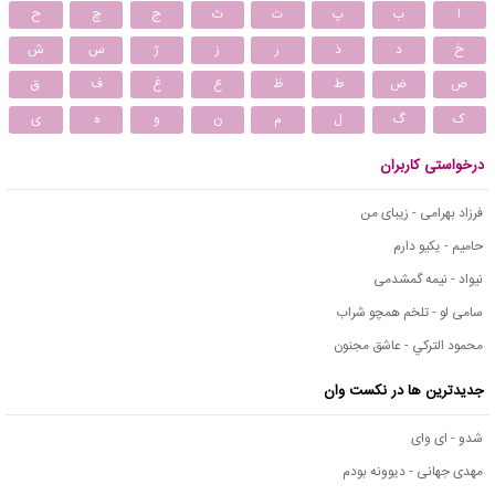
ا
ب
پ
ت
ث
ج
چ
ح
خ
د
ذ
ر
ز
ژ
س
ش
ص
ض
ط
ظ
ع
غ
ف
ق
ک
گ
ل
م
ن
و
ه
ی
درخواستی کاربران
فرزاد بهرامی - زیبای من
حامیم - یکیو دارم
نیواد - نیمه گمشدمی
سامی لو - تلخم همچو شراب
محمود التركي - عاشق مجنون
جدیدترین ها در نکست وان
شدو - ای وای
مهدی جهانی - دیوونه بودم