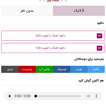
♫ ♫
نکست وان
♫ ♫
0 لایک
بدون نظر
دانلود
دانلود آهنگ با کیفیت 320
mp3
دانلود آهنگ با کیفیت 128
mp3
بفرستید برای دوستانتان
تلگرام
توییتر
فیسبوک
واتس آپ
پینترست
ایمیل
هم اکنون گوش کنید