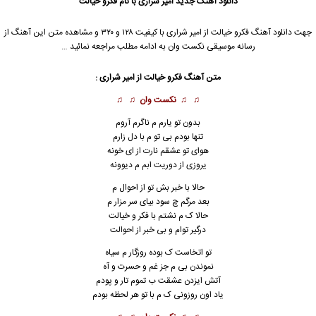
دانلود آهنگ جدید
امیر شراری با نام فکرو خیالت
جهت دانلود آهنگ فکرو خیالت از امیر شراری با کیفیت ۱۲۸ و ۳۲۰ و مشاهده متن این آهنگ از
رسانه موسیقی نکست وان به ادامه مطلب مراجعه نمائید …
متن آهنگ فکرو خیالت از امیر شراری :
♫ ♫
نکست وان
♫ ♫
بدون تو یارم م ناگرم آروم
تنها بودم بی تو م با دل زارم
هوای تو عشقم نارت از ای خونه
یروزی از دوریت ابم م دیوونه
حالا با خبر بش تو از احوال م
بعد مرگم چ سود بیای سر مزار م
حالا ک م نشتم با فکر و خیالت
درگیر توام و بی خبر از احوالت
تو اتخاست ک بوده روزگار م سیاه
نموندن بی م جز غم و حسرت و آه
آتش ایزدن عشقت ب تموم تار و پودم
یاد اون روزونی ک م با تو هر لحظه بودم