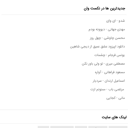
جدیدترین ها در نکست وان
شدو - ای وای
مهدی جهانی - دیوونه بودم
محسن چاوشی - چهل روز
دانلود اپیزود عشق عمیق از دیجی شاهین
یونس فرجام - چشمات
مصطفی میری - تو ولی باور نکن
مسعود فراهانی - آواره
اسماعیل ارندان - سردیار
مرتضی باب - ممنونم ازت
مانی - کجایی
لینک های سایت