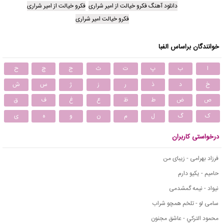
دانلود آهنگ فکرو خیالت از امیر شراری
فکرو خیالت از امیر شراری
فکرو خیالت امیر شراری
خوانندگان براساس الفبا
ا
ب
پ
ت
ث
ج
چ
ح
خ
د
ذ
ر
ز
ژ
س
ش
ص
ض
ط
ظ
ع
غ
ف
ق
ک
گ
ل
م
ن
و
ه
ی
درخواستی کاربران
فرزاد بهرامی - زیبای من
حامیم - یکیو دارم
نیواد - نیمه گمشدمی
سامی لو - تلخم همچو شراب
محمود التركي - عاشق مجنون