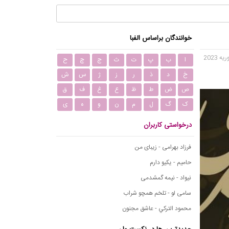
خوانندگان براساس الفبا
ا
ب
پ
ت
ث
ج
چ
ح
خ
د
ذ
ر
ز
ژ
س
ش
ص
ض
ط
ظ
ع
غ
ف
ق
ک
گ
ل
م
ن
و
ه
ی
درخواستی کاربران
فرزاد بهرامی - زیبای من
حامیم - یکیو دارم
نیواد - نیمه گمشدمی
سامی لو - تلخم همچو شراب
محمود التركي - عاشق مجنون