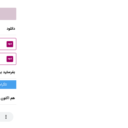
دانلود
mp3
mp3
بفرستید بر
تلگرام
هم اکنون 