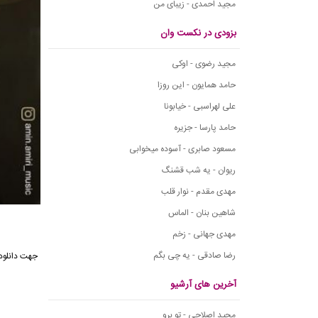
مجید احمدی - زیبای من
بزودی در نکست وان
مجید رضوی - اوکی
حامد همایون - این روزا
علی لهراسبی - خیابونا
حامد پارسا - جزیره
مسعود صابری - آسوده میخوابی
ریوان - یه شب قشنگ
مهدی مقدم - نوار قلب
شاهین بنان - الماس
مهدی جهانی - زخم
رضا صادقی - یه چی بگم
جهت دانلود
آخرین های آرشیو
مجید اصلاحی - تو برو