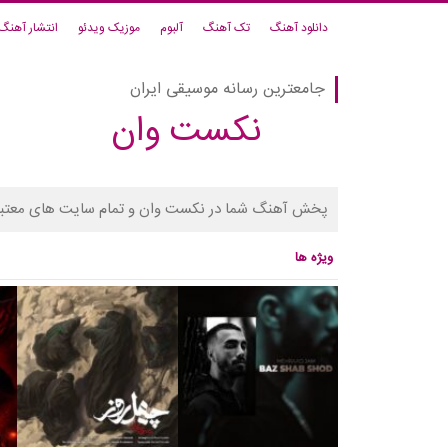
دانلود آهنگ
تک آهنگ
آلبوم
موزیک ویدئو
انتشار آهنگ
جامعترین رسانه موسیقی ایران
نکست وان
پخش آهنگ شما در نکست وان و تمام سایت های معتبر
ویژه ها