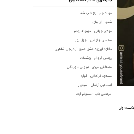
جدیدترین ها در نکست وان
مهراد جم - باز شب شد
شدو - ای وای
مهدی جهانی - دیوونه بودم
محسن چاوشی - چهل روز
دانلود اپیزود عشق عمیق از دیجی شاهین
یونس فرجام - چشمات
مصطفی میری - تو ولی باور نکن
مسعود فراهانی - آواره
اسماعیل ارندان - سردیار
مرتضی باب - ممنونم ازت
یقی نکست وان