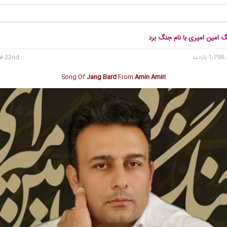
گ امین امیری با نام جنگ برد
1, بازدید
22nd فوریه 2023
Song Of
Jang Bard
From
Amin Amiri