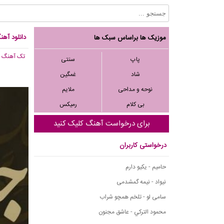
دانلود آهن
موزیک ها براساس سبک ها
تک آهنگ
, 798
پاپ
سنتی
شاد
غمگین
نوحه و مداحی
ملایم
بی کلام
رمیکس
برای درخواست آهنگ کلیک کنید
درخواستی کاربران
حامیم - یکیو دارم
نیواد - نیمه گمشدمی
سامی لو - تلخم همچو شراب
محمود التركي - عاشق مجنون