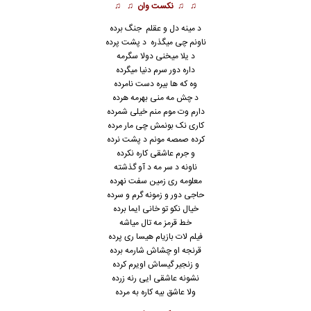
♫ ♫
نکست وان
♫ ♫
د مینه دل و عقلم جنگ برده
ناونم چی میگذره د پشت پرده
د یلا میخنی دولا سگرمه
داره دور سرم دنیا میگرده
وه که ها بیره دست نامرده
د چش مه منی بهرمه هرده
دارم وت موم منم خیلی شمرده
کاری نک بونمش چی مار مرده
کرده صمصه مونم د پشت نرده
و جرم عاشقی کاره نکرده
ناونه د سر مه د آو گذشته
معلومه ری زمین سفت نهرده
حاجی دور و زمونه گرم و سرده
خیال نکو تو خانی ایما برده
خط قرمز مه تال میاشه
فیلم لات بازیام هیسا ری پرده
قرنجه او چشاش شارمه برده
و زنجیر گیساش اویرم کرده
نشونه عاشقی ایی رنه زرده
ولا عاشق بیه کاره به مرده