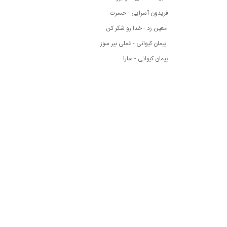
فریدون آسرایی - حسرت
معین زد - خدا رو شکر کن
پیمان کیوانی - غملی بیر سوز
پیمان کیوانی - سارا