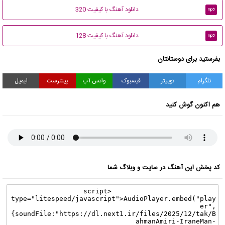
دانلود آهنگ با کیفیت 320
mp3
دانلود آهنگ با کیفیت 128
mp3
بفرستید برای دوستانتان
تلگرام
توییتر
فیسبوک
واتس آپ
پینترست
ایمیل
هم اکنون گوش کنید
کد پخش این آهنگ در سایت و وبلاگ شما