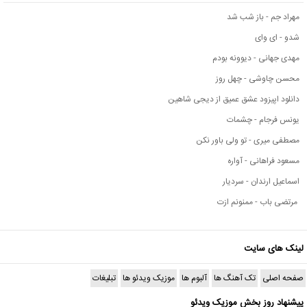
مهراد جم - باز شب شد
شدو - ای وای
مهدی جهانی - دیوونه بودم
محسن چاوشی - چهل روز
دانلود اپیزود عشق عمیق از دیجی شاهین
یونس فرجام - چشمات
مصطفی میری - تو ولی باور نکن
مسعود فراهانی - آواره
اسماعیل ارندان - سردیار
مرتضی باب - ممنونم ازت
لینک های سایت
صفحه اصلی
تک آهنگ ها
آلبوم ها
موزیک ویدئو ها
تبلیغات
پیشنهاد روز بخش موزیک ویدئو