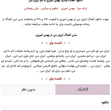
دانلود آهنگ جدید
بهمن امیری با نام ایران من
ترانه سرا : بهمن امیری تنظیم و میکس : علی روضاتی
جهت دانلود آهنگ ایران من از بهمن امیری با کیفیت ۱۲۸ و ۳۲۰ و مشاهده متن این آهنگ از
رسانه موسیقی نکست وان به ادامه مطلب مراجعه نمائید …
متن آهنگ ایران من از بهمن امیری :
♫ ♫
نکست وان
♫ ♫
ایران من تو جان من سرسبزی و تو روح و تن…غیره جونم چی رو دارم واسه عشقت کم نذارم…
ایران من..دردامو محرمی..ایران من..زخمامو مرهمی..ایران من..جان توی این تنی…ایران
من..چشمه هایت چشمای من شدن…پاهای من خستس ای هموطن…پا بر جا باش…امیدم ای
وطن …ایران من…..جاویدانی بهشت پنهانی..خلیج فارسی سبلانی…تاروپودم شد فدای تو…سر
می دهم من برای تو..ایران من……
♫ ♫
نکست وان
♫ ♫
0 لایک
بدون نظر
دانلود