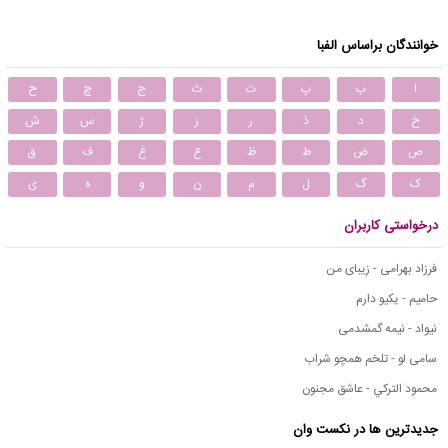
خوانندگان براساس الفبا
ا
ب
پ
ت
ث
ج
چ
ح
خ
د
ذ
ر
ز
ژ
س
ش
ص
ض
ط
ظ
ع
غ
ف
ق
ک
گ
ل
م
ن
و
ه
ی
درخواستی کاربران
فرزاد بهرامی - زیبای من
حامیم - یکیو دارم
نیواد - نیمه گمشدمی
سامی لو - تلخم همچو شراب
محمود التركي - عاشق مجنون
جدیدترین ها در نکست وان