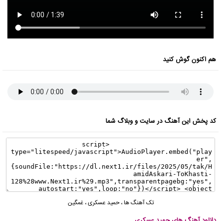
هم اکنون گوش کنید
کد پخش این آهنگ در سایت و وبلاگ شما
تک آهنگ ها
،
حمید عسکری
،
غمگین
دانلود آهنگ های حمید عسکری