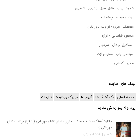
دانلود اپیزود عشق عمیق از دیجی شاهین
یونس فرجام - چشمات
مصطفی میری - تو ولی باور نکن
مسعود فراهانی - آواره
اسماعیل ارندان - سردیار
مرتضی باب - ممنونم ازت
مانی - کجایی
لینک های سایت
صفحه اصلی
تک آهنگ ها
آلبوم ها
موزیک ویدئو ها
تبلیغات
پیشنهاد روز بخش ملایم
دانلود آهنگ جدید حمید عسکری با نام نشان مهربانی ( تیتراژ برنامه نشان
مهربانی )
5 نظر | 4,656 بازدید