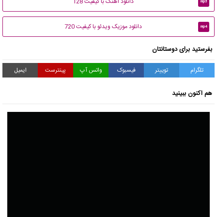
دانلود آهنگ با کیفیت 128
mp3
دانلود موزیک ویدئو با کیفیت 720
mp4
بفرستید برای دوستانتان
تلگرام
توییتر
فیسبوک
واتس آپ
پینترست
ایمیل
هم اکنون ببینید