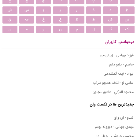
ا
ب
پ
ت
ث
ج
چ
ح
خ
د
ذ
ر
ز
ژ
س
ش
ص
ض
ط
ظ
ع
غ
ف
ق
ک
گ
ل
م
ن
و
ه
ی
درخواستی کاربران
فرزاد بهرامی - زیبای من
حامیم - یکیو دارم
نیواد - نیمه گمشدمی
سامی لو - تلخم همچو شراب
محمود التركي - عاشق مجنون
جدیدترین ها در نکست وان
شدو - ای وای
مهدی جهانی - دیوونه بودم
محسن چاوشی - چهل روز