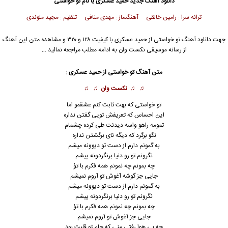
دانلود آهنگ جدید
حمید عسکری
با نام تو خواستی
ترانه سرا : رامین خالقی آهنگساز : مهدی منافی تنظیم : مجید ملوندی
جهت دانلود آهنگ تو خواستی از
حمید عسکری
با کیفیت ۱۲۸ و ۳۲۰ و مشاهده متن این آهنگ
از رسانه موسیقی نکست وان به ادامه مطلب مراجعه نمائید …
متن آهنگ تو خواستی از
حمید عسکری
:
♫ ♫
نکست وان
♫ ♫
تو خواستی که بهت ثابت کنم عشقمو اما
این احساس که تعریفش تویی گفتن نداره
تمومه راهو واسه دیدنت طی کرده چشمام
نگو برگرد که دیگه نای برگشتن نداره
به گمونم دارم از دست تو دیوونه میشم
نگرونم تو رو دنیا برنگردونه پیشم
چه بمونم چه نمونم همه فکرم با تؤ
جایی جز گوشه آغوش تو آروم نمیشم
به گمونم دارم از دست تو دیوونه میشم
نگرونم تو رو دنیا برنگردونه پیشم
چه بمونم چه نمونم همه فکرم با تؤ
جایی جز آغوش تو آروم نمیشم
چه بی هوا رفتی منی که جام تو قلبت بود