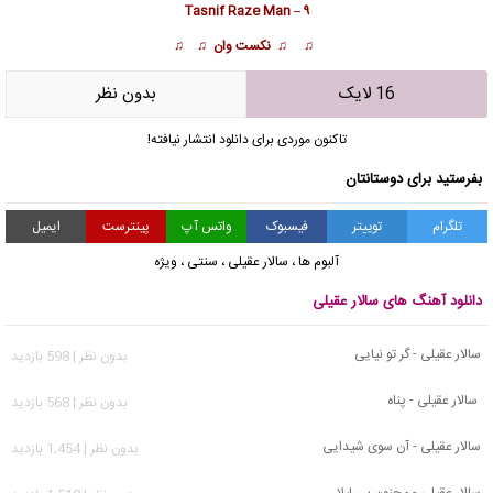
۹ – Tasnif Raze Man
♫ ♫ نکست وان ♫ ♫
16 لایک
بدون نظر
تاکنون موردی برای دانلود انتشار نیافته!
بفرستید برای دوستانتان
تلگرام
توییتر
فیسبوک
واتس آپ
پینترست
ایمیل
آلبوم ها
،
سالار عقیلی
،
سنتی
،
ویژه
دانلود آهنگ های سالار عقیلی
سالار عقیلی - گر تو نیایی
بدون نظر | 598 بازدید
سالار عقیلی - پناه
بدون نظر | 568 بازدید
سالار عقیلی - آن سوی شیدایی
بدون نظر | 1,454 بازدید
سالار عقیلی - مجنون بی لیلا