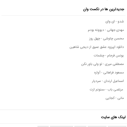
جدیدترین ها در نکست وان
شدو - ای وای
مهدی جهانی - دیوونه بودم
محسن چاوشی - چهل روز
دانلود اپیزود عشق عمیق از دیجی شاهین
یونس فرجام - چشمات
مصطفی میری - تو ولی باور نکن
مسعود فراهانی - آواره
اسماعیل ارندان - سردیار
مرتضی باب - ممنونم ازت
مانی - کجایی
لینک های سایت