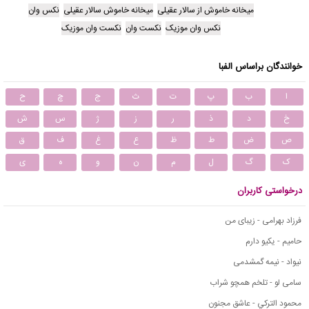
میخانه خاموش از سالار عقیلی
میخانه خاموش سالار عقیلی
نکس وان
نکس وان موزیک
نکست وان
نکست وان موزیک
خوانندگان براساس الفبا
ا
ب
پ
ت
ث
ج
چ
ح
خ
د
ذ
ر
ز
ژ
س
ش
ص
ض
ط
ظ
ع
غ
ف
ق
ک
گ
ل
م
ن
و
ه
ی
درخواستی کاربران
فرزاد بهرامی - زیبای من
حامیم - یکیو دارم
نیواد - نیمه گمشدمی
سامی لو - تلخم همچو شراب
محمود التركي - عاشق مجنون