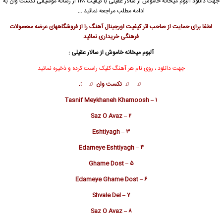
جهت دانلود آلبوم میخانه خاموش از
سالار عقیلی
با کیفیت ۱۲۸ از رسانه موسیقی نکست وان به
ادامه مطلب مراجعه نمائید …
لطفا برای حمایت از صاحب اثر کیفیت اورجینال آهنگ را از فروشگاههای عرضه محصولات
فرهنگی خریداری نمائید
آلبوم میخانه خاموش از سالار عقیلی :
جهت دانلود ، روی نام هر آهنگ کلیک راست کرده و ذخیره نمائید
♫ ♫ نکست وان ♫ ♫
۱ – Tasnif Meykhaneh Khamoosh
۲ – Saz O Avaz
۳ – Eshtiyagh
۴ – Edameye Eshtiyagh
۵ – Ghame Dost
۶ – Edameye Ghame Dost
۷ – Shvale Del
۸ – Saz O Avaz