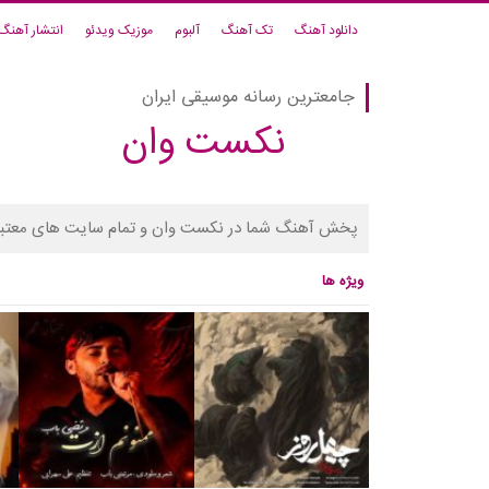
دانلود آهنگ
تک آهنگ
آلبوم
موزیک ویدئو
انتشار آهنگ
جامعترین رسانه موسیقی ایران
نکست وان
پخش آهنگ شما در نکست وان و تمام سایت های معتبر
ویژه ها