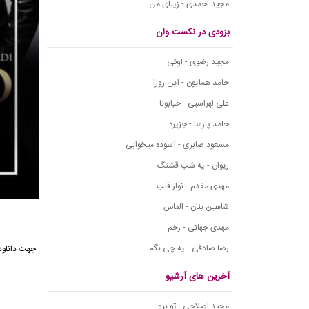
مجید احمدی - زیبای من
بزودی در نکست وان
مجید رضوی - اوکی
حامد همایون - این روزا
علی لهراسبی - خیابونا
حامد پارسا - جزیره
مسعود صابری - آسوده میخوابی
ریوان - یه شب قشنگ
مهدی مقدم - نوار قلب
شاهین بنان - الماس
مهدی جهانی - زخم
رضا صادقی - یه چی بگم
جهت
دانلود
آخرین های آرشیو
مجید اصلاحی - تو برو