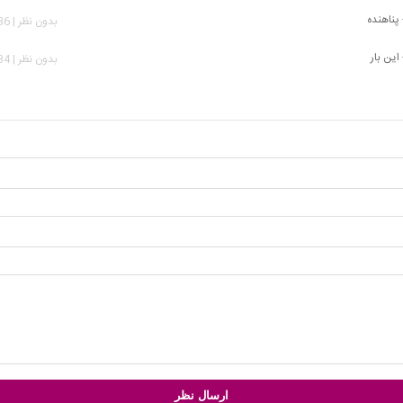
پناهنده
بدون نظر | 1,736 بازدید
این بار
بدون نظر | 2,234 بازدید