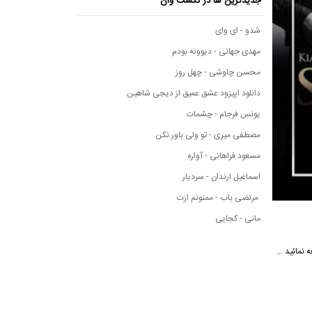
جدیدترین ها در نکست وان
شدو - ای وای
مهدی جهانی - دیوونه بودم
محسن چاوشی - چهل روز
دانلود اپیزود عشق عمیق از دیجی شاهین
یونس فرجام - چشمات
مصطفی میری - تو ولی باور نکن
مسعود فراهانی - آواره
اسماعیل ارندان - سردیار
مرتضی باب - ممنونم ازت
مانی - کجایی