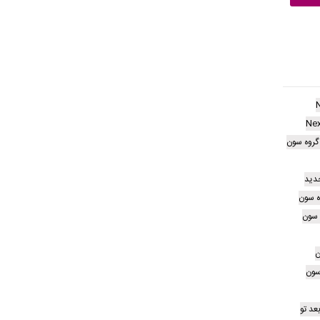
Nex
ز گروه سون
دید
ه سون
 سون
ن
 سون
بعد تو