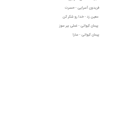
فریدون آسرایی - حسرت
معین زد - خدا رو شکر کن
پیمان کیوانی - غملی بیر سوز
پیمان کیوانی - سارا