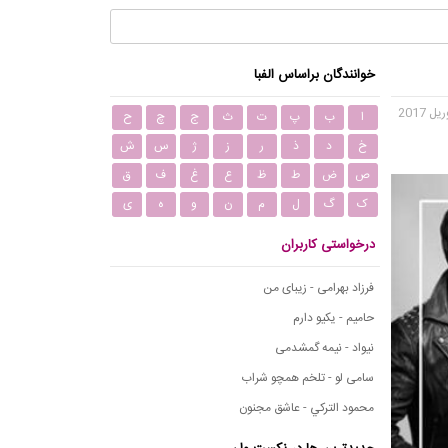
خوانندگان براساس الفبا
ا
ب
پ
ت
ث
ج
چ
ح
خ
د
ذ
ر
ز
ژ
س
ش
ص
ض
ط
ظ
ع
غ
ف
ق
ک
گ
ل
م
ن
و
ه
ی
درخواستی کاربران
فرزاد بهرامی - زیبای من
حامیم - یکیو دارم
نیواد - نیمه گمشدمی
سامی لو - تلخم همچو شراب
محمود التركي - عاشق مجنون