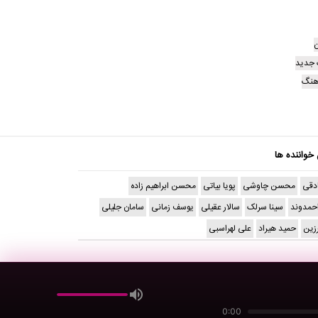
ن
 جدید
آهنگ
 خواننده ها
دقی
محسن چاوشی
پویا بیاتی
محسن ابراهیم زاده
حمدوند
سینا سرلک
سالار عقیلی
یوسف زمانی
سامان جلیلی
رزین
حمید هیراد
علی لهراسبی
0:00