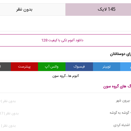
145 لایک
بدون نظر
دانلود آلبوم تکی با کیفیت 128
ای دوستانتان
توییتر
فیسبوک
واتس آپ
پینترست
ا
آلبوم ها
،
گروه سون
نگ های گروه سون
بیرون شهر
بدون نظر | 930 بازدید
 گوشه به گوشه
بدون نظر | 1,017 بازدید
اشتباه کردی
بدون نظر | 963 بازدید