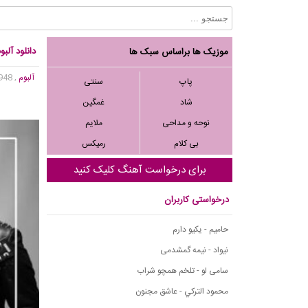
دانلود آلب
موزیک ها براساس سبک ها
آلبوم
, 13,948 بازدید
پاپ
سنتی
شاد
غمگین
نوحه و مداحی
ملایم
بی کلام
رمیکس
برای درخواست آهنگ کلیک کنید
درخواستی کاربران
حامیم - یکیو دارم
نیواد - نیمه گمشدمی
سامی لو - تلخم همچو شراب
محمود التركي - عاشق مجنون