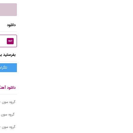
دانلود
mp3
بفرستید بر
تلگرام
دانلود آه
گروه سون - 
گروه سون -
گروه سون - 