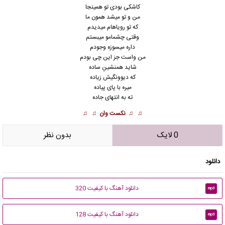
کاشکی بودی تو همینجا
من و تو میشد همون ما
که تو رویاهام میدیدم
وقتی چشمامو میبستم
داره میسوزه وجودم
من واست جز این چی بودم
شاید همنشینِ ساده
که دیوونگیش زیاده
میره با پای پیاده
ته به انتهای جاده
♫ ♫
نکست وان
♫ ♫
0 لایک
بدون نظر
دانلود
دانلود آهنگ با کیفیت 320
mp3
دانلود آهنگ با کیفیت 128
mp3