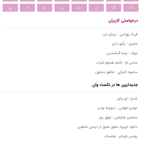
ک
گ
ل
م
ن
و
ه
ی
درخواستی کاربران
فرزاد بهرامی - زیبای من
حامیم - یکیو دارم
نیواد - نیمه گمشدمی
سامی لو - تلخم همچو شراب
محمود التركي - عاشق مجنون
جدیدترین ها در نکست وان
شدو - ای وای
مهدی جهانی - دیوونه بودم
محسن چاوشی - چهل روز
دانلود اپیزود عشق عمیق از دیجی شاهین
یونس فرجام - چشمات