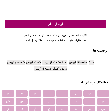
نظرات شما پس از بررسی و تایید نمایش داده می شود.
لطفا نظرات خود را فقط در مورد مطلب بالا ارسال کنید.
برچسب ها
Aris
Khaste
آریس
آهنگ خسته از آریس
خسته آریس
خسته از آریس
دانلود آهنگ خسته از آریس
خوانندگان براساس الفبا
ا
ب
پ
ت
ث
ج
چ
ح
خ
د
ذ
ر
ز
ژ
س
ش
ص
ض
ط
ظ
ع
غ
ف
ق