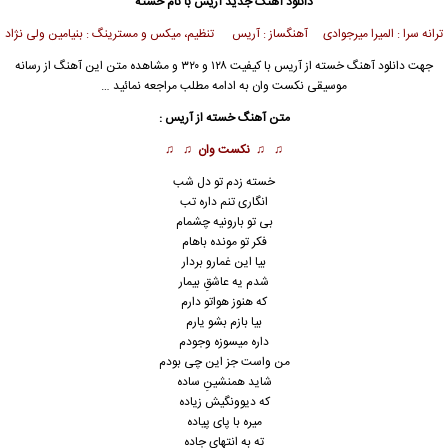
دانلود آهنگ جدید
آریس با نام خسته
ترانه سرا : المیرا میرجوادی آهنگساز : آریس تنظیم، میکس و مسترینگ : بنیامین ولی نژاد
جهت
دانلود آهنگ
خسته از
آریس
با کیفیت ۱۲۸ و ۳۲۰ و مشاهده متن این آهنگ از
رسانه
موسیقی نکست وان
به ادامه مطلب مراجعه نمائید …
متن آهنگ خسته از آریس :
♫ ♫
نکست وان
♫ ♫
خسته زدم تو دل شب
انگاری تنم داره تب
بی تو بارونیه چشمام
فکر تو مونده باهام
بیا این غمارو بردار
شدم یه عاشقِ بیمار
که هنوز هواتو دارم
بیا بازم بشو یارم
داره میسوزه وجودم
من واست جز این چی بودم
شاید همنشینِ ساده
که دیوونگیش زیاده
میره با پای پیاده
ته به انتهای جاده