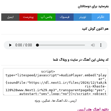
بفرستید برای دوستانتان
تلگرام
توییتر
فیسبوک
واتس آپ
پینترست
ایمیل
هم اکنون گوش کنید
کد پخش این آهنگ در سایت و وبلاگ شما
آریس
،
تک آهنگ ها
،
غمگین
،
ویژه
دانلود آهنگ های آریس