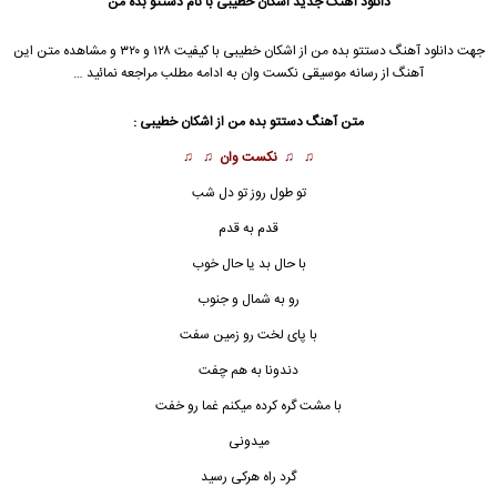
دانلود آهنگ جدید
اشکان خطیبی با نام دستتو بده من
جهت دانلود آهنگ دستتو بده من از اشکان خطیبی با کیفیت ۱۲۸ و ۳۲۰ و مشاهده متن این
آهنگ از رسانه موسیقی نکست وان به ادامه مطلب مراجعه نمائید …
متن آهنگ دستتو بده من از اشکان خطیبی :
♫ ♫
نکست وان
♫ ♫
تو طول روز تو دل شب
قدم به قدم
با حال بد یا حال خوب
رو به شمال و جنوب
با پای لخت رو زمین سفت
دندونا به هم چفت
با مشت گره کرده میکنم غما رو خفت
میدونی
گرد راه هرکی رسید