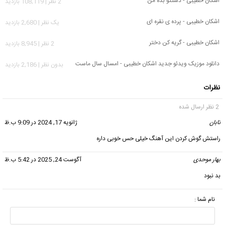
اشکان خطیبی - دستتو بده من
2 نظر | 108,119 بازدید
اشکان خطیبی - پرده ی نقره ای
يک نظر | 2,680 بازدید
اشکان خطیبی - گریه کن دختر
2 نظر | 8,945 بازدید
دانلود موزیک ویدئو جدید اشکان خطیبی - امسال سال ماست
بدون نظر | 2,186 بازدید
نظرات
2 نظر ارسال شده
تابان
گفت:
ژانویه 17, 2024 در 9:09 ب.ظ
راستش گوش کردن این آهنگ خیلی حس خوبی داره
بهار موحدی
گفت:
آگوست 24, 2025 در 5:42 ب.ظ
بد نبود
نام شما :