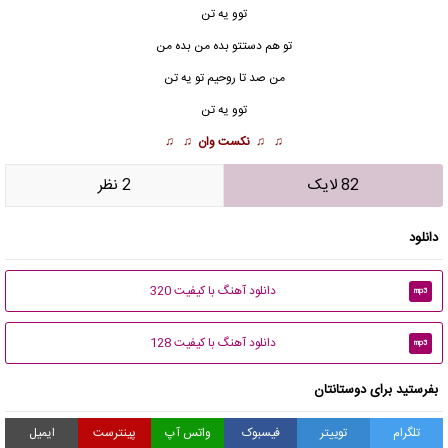
توو یه تن
تو هم
دستتو بده من
بده من
من صد تا روحیم تو یه تن
توو یه تن
♫ ♫
نکست وان
♫ ♫
82 لایک
2 نظر
دانلود
دانلود آهنگ با کیفیت 320
mp3
دانلود آهنگ با کیفیت 128
mp3
بفرستید برای دوستانتان
تلگرام
توییتر
فیسبوک
واتس آپ
پینترست
ایمیل