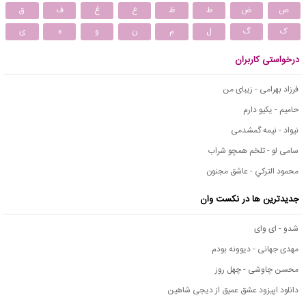
ص
ض
ط
ظ
ع
غ
ف
ق
ک
گ
ل
م
ن
و
ه
ی
درخواستی کاربران
فرزاد بهرامی - زیبای من
حامیم - یکیو دارم
نیواد - نیمه گمشدمی
سامی لو - تلخم همچو شراب
محمود التركي - عاشق مجنون
جدیدترین ها در نکست وان
شدو - ای وای
مهدی جهانی - دیوونه بودم
محسن چاوشی - چهل روز
دانلود اپیزود عشق عمیق از دیجی شاهین