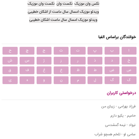
نکس وان موزیک
نکست وان
نکست وان موزیک
ویدئو موزیک امسال سال ماست از اشکان خطیبی
ویدئو موزیک امسال سال ماست اشکان خطیبی
خوانندگان براساس الفبا
ا
ب
پ
ت
ث
ج
چ
ح
خ
د
ذ
ر
ز
ژ
س
ش
ص
ض
ط
ظ
ع
غ
ف
ق
ک
گ
ل
م
ن
و
ه
ی
درخواستی کاربران
فرزاد بهرامی - زیبای من
حامیم - یکیو دارم
نیواد - نیمه گمشدمی
سامی لو - تلخم همچو شراب