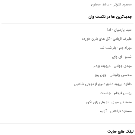
محمود التركي - عاشق مجنون
جدیدترین ها در نکست وان
سینا پارسیان - ادا
علیرضا قربانی - گل های باران خورده
مهراد جم - باز شب شد
شدو - ای وای
مهدی جهانی - دیوونه بودم
محسن چاوشی - چهل روز
دانلود اپیزود عشق عمیق از دیجی شاهین
یونس فرجام - چشمات
مصطفی میری - تو ولی باور نکن
مسعود فراهانی - آواره
لینک های سایت