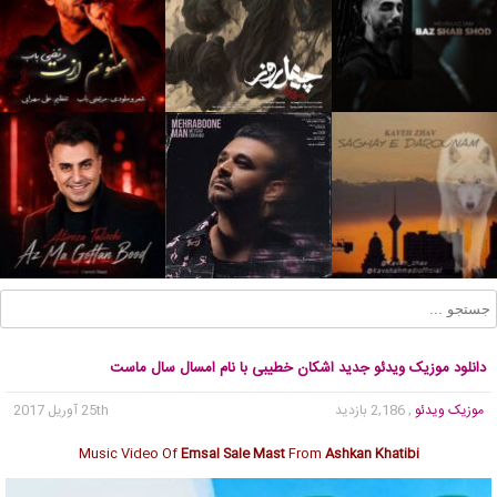
دانلود موزیک ویدئو جدید اشکان خطیبی با نام امسال سال ماست
موزیک ویدئو
, 2,186 بازدید
25th آوریل 2017
Music Video Of
Emsal Sale Mast
From
Ashkan Khatibi