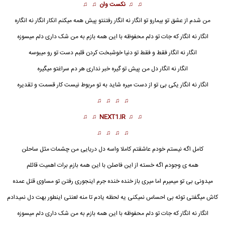
♫ ♫
نکست وان
♫ ♫
من شدم از عشق تو بیمارو تو انگار نه انگار رفتنتو پیش همه میکنم
انکار
انگار نه انگاره
انگار نه انگار که جات تو دلم محفوظه با این همه بازم به من شک داری دلم میسوزه
انگار نه انگار فقط و فقط تو دنیا خوشبخت کردن قلبم دست تو رو میبوسه
انگار نه انگار دل من پیش تو گیره خبر نداری هر دم سراغتو میگیره
انگار نه انگار یکی بی تو از دست میره شاید به تو مربوط نیست کار قسمت و تقدیره
♫ ♫ ♫ ♫
♫ ♫
NEXT1.IR
♫ ♫
♫ ♫ ♫ ♫
کامل اگه نیستم خودم عاشقتم کاملا واسه دل دریایی من چشمات مثل ساحلن
همه ی وجودم اگه خسته از این فاصلن با این همه بازم برات اهمیت قائلم
میدونی بی تو میمیرم اما میری باز خنده خنده جرم اینجوری رفتن تو مساوی قتل عمده
کاش میگفتی توئه بی احساس نمیکنی یه لحظه یادم تا منه لعنتی اینطور بهت دل نمیدادم
انگار نه انگار که جات تو دلم محفوظه با این همه بازم به من شک داری دلم میسوزه