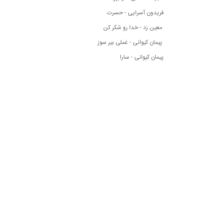
فریدون آسرایی - حسرت
معین زد - خدا رو شکر کن
پیمان کیوانی - غملی بیر سوز
پیمان کیوانی - سارا