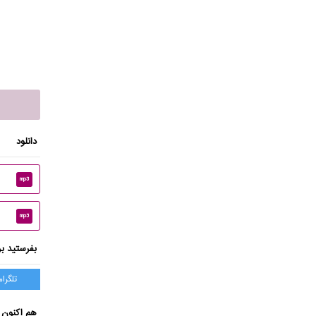
دانلود
mp3
mp3
بفرستید بر
تلگرام
هم اکنون 