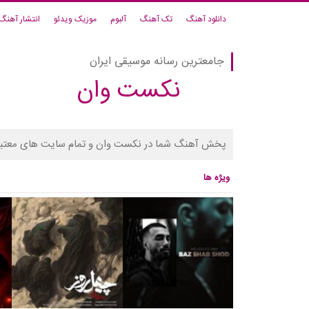
دانلود آهنگ
تک آهنگ
آلبوم
موزیک ویدئو
انتشار آهنگ
جامعترین رسانه موسیقی ایران
نکست وان
پخش آهنگ شما در نکست وان و تمام سایت های معتبر
ویژه ها