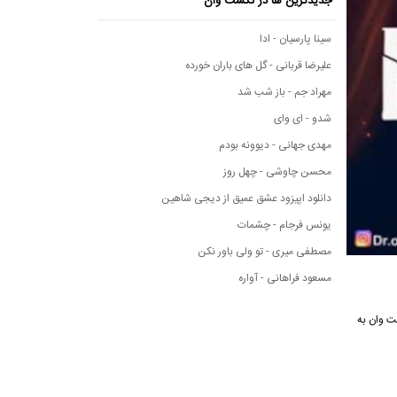
جدیدترین ها در نکست وان
سینا پارسیان - ادا
علیرضا قربانی - گل های باران خورده
مهراد جم - باز شب شد
شدو - ای وای
مهدی جهانی - دیوونه بودم
محسن چاوشی - چهل روز
دانلود اپیزود عشق عمیق از دیجی شاهین
یونس فرجام - چشمات
مصطفی میری - تو ولی باور نکن
مسعود فراهانی - آواره
سیقی نکست وان به