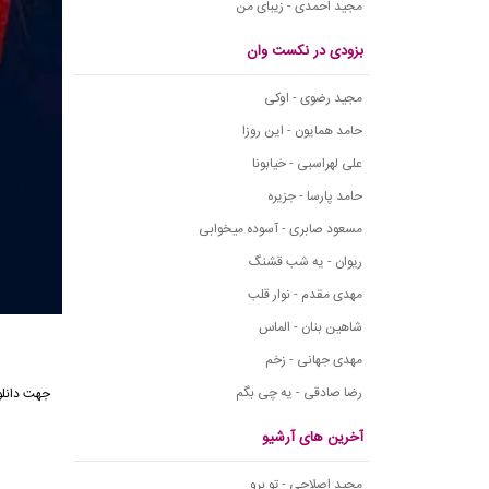
مجید احمدی - زیبای من
بزودی در نکست وان
مجید رضوی - اوکی
حامد همایون - این روزا
علی لهراسبی - خیابونا
حامد پارسا - جزیره
مسعود صابری - آسوده میخوابی
ریوان - یه شب قشنگ
مهدی مقدم - نوار قلب
شاهین بنان - الماس
مهدی جهانی - زخم
رضا صادقی - یه چی بگم
آخرین های آرشیو
مجید اصلاحی - تو برو