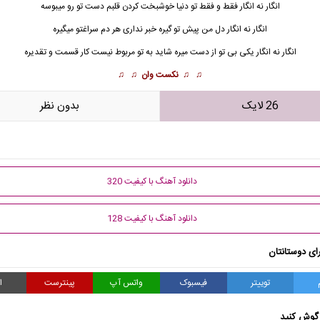
انگار نه انگار فقط و فقط تو دنیا خوشبخت کردن قلبم دست تو رو میبوسه
انگار نه انگار دل من پیش تو گیره خبر نداری هر دم سراغتو میگیره
انگار نه انگار یکی بی تو از دست میره شاید به تو مربوط نیست کار قسمت و تقدیره
♫ ♫
نکست وان
♫ ♫
26 لایک
بدون نظر
دانلود آهنگ با کیفیت 320
دانلود آهنگ با کیفیت 128
ای دوستانتان
توییتر
فیسبوک
واتس آپ
پینترست
ا
گوش کنید