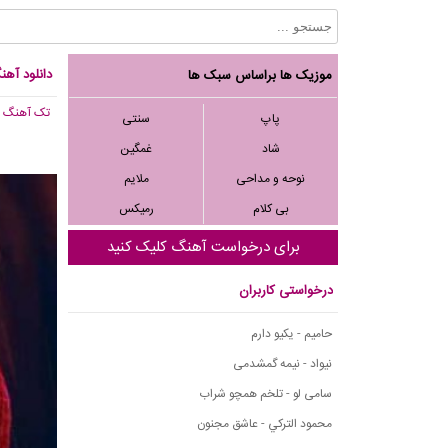
دانلود آهن
موزیک ها براساس سبک ها
تک آهنگ
, 224
پاپ
سنتی
شاد
غمگین
نوحه و مداحی
ملایم
بی کلام
رمیکس
برای درخواست آهنگ کلیک کنید
درخواستی کاربران
حامیم - یکیو دارم
نیواد - نیمه گمشدمی
سامی لو - تلخم همچو شراب
محمود التركي - عاشق مجنون