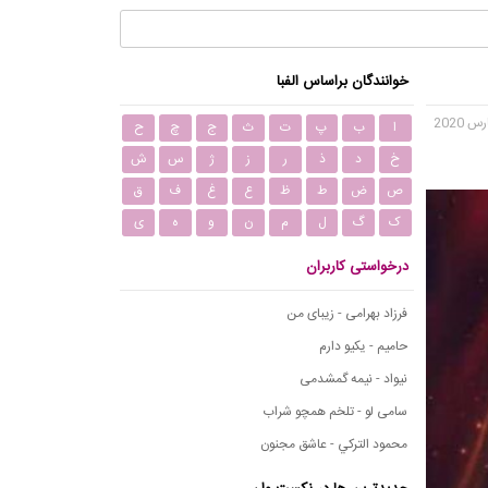
خوانندگان براساس الفبا
ا
ب
پ
ت
ث
ج
چ
ح
خ
د
ذ
ر
ز
ژ
س
ش
ص
ض
ط
ظ
ع
غ
ف
ق
ک
گ
ل
م
ن
و
ه
ی
درخواستی کاربران
فرزاد بهرامی - زیبای من
حامیم - یکیو دارم
نیواد - نیمه گمشدمی
سامی لو - تلخم همچو شراب
محمود التركي - عاشق مجنون