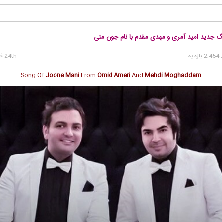
نگ جدید امید آمری و مهدی مقدم با نام جون منی
2, بازدید
24th فوریه 2017
Song Of
Joone Mani
From
Omid Ameri
And
Mehdi Moghaddam