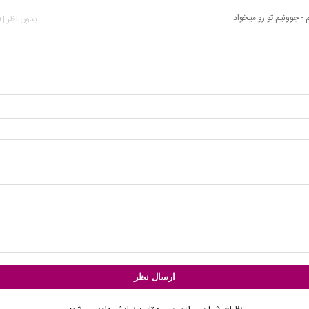
- جوونیم تو رو میخواد
بدون نظر | 830 بازدید