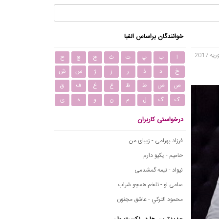
خوانندگان براساس الفبا
ا
ب
پ
ت
ث
ج
چ
ح
خ
د
ذ
ر
ز
ژ
س
ش
ص
ض
ط
ظ
ع
غ
ف
ق
ک
گ
ل
م
ن
و
ه
ی
درخواستی کاربران
فرزاد بهرامی - زیبای من
حامیم - یکیو دارم
نیواد - نیمه گمشدمی
سامی لو - تلخم همچو شراب
محمود التركي - عاشق مجنون