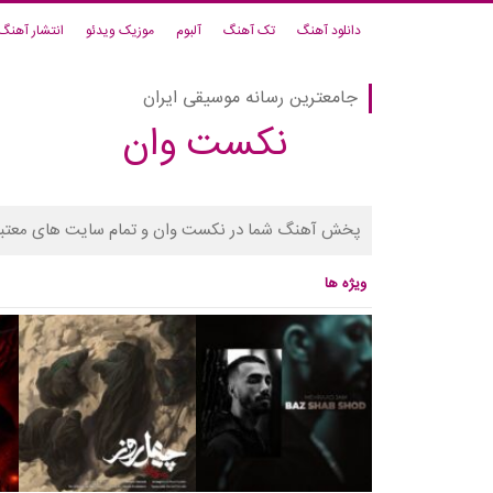
دانلود آهنگ
تک آهنگ
آلبوم
موزیک ویدئو
انتشار آهنگ
جامعترین رسانه موسیقی ایران
نکست وان
پخش آهنگ شما در نکست وان و تمام سایت های معتبر
ویژه ها