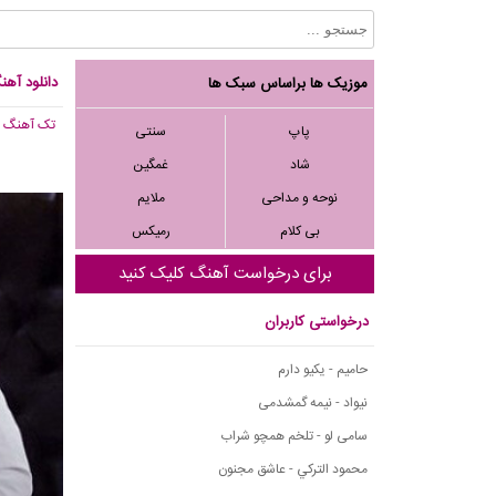
دانلود آه
موزیک ها براساس سبک ها
تک آهنگ
, 454
پاپ
سنتی
شاد
غمگین
نوحه و مداحی
ملایم
بی کلام
رمیکس
برای درخواست آهنگ کلیک کنید
درخواستی کاربران
حامیم - یکیو دارم
نیواد - نیمه گمشدمی
سامی لو - تلخم همچو شراب
محمود التركي - عاشق مجنون