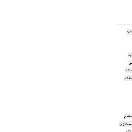
Ne
ید
نی
شاد
مقدم
مقدم
کست وان
زیک