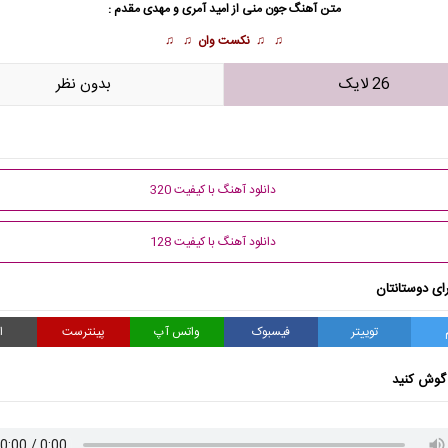
متن آهنگ جون منی از
امید آمری
و مهدی مقدم :
♫ ♫
نکست وان
♫ ♫
26 لایک
بدون نظر
دانلود آهنگ با کیفیت 320
دانلود آهنگ با کیفیت 128
ای دوستانتان
توییتر
فیسبوک
واتس آپ
پینترست
ا
گوش کنید