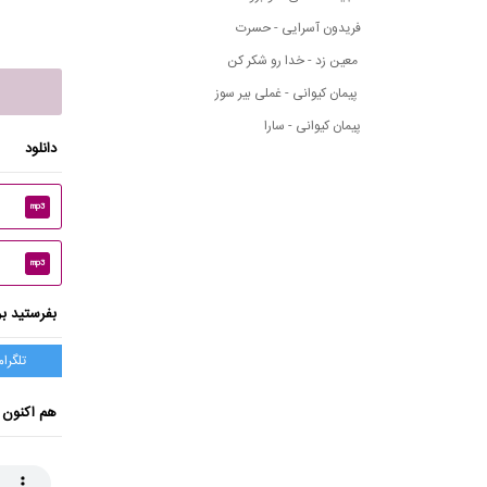
فریدون آسرایی - حسرت
معین زد - خدا رو شکر کن
پیمان کیوانی - غملی بیر سوز
پیمان کیوانی - سارا
دانلود
mp3
mp3
بفرستید بر
تلگرام
هم اکنون 