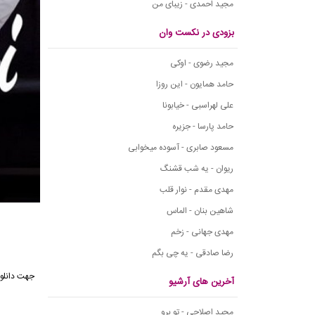
مجید احمدی - زیبای من
بزودی در نکست وان
مجید رضوی - اوکی
حامد همایون - این روزا
علی لهراسبی - خیابونا
حامد پارسا - جزیره
مسعود صابری - آسوده میخوابی
ریوان - یه شب قشنگ
مهدی مقدم - نوار قلب
شاهین بنان - الماس
مهدی جهانی - زخم
رضا صادقی - یه چی بگم
جهت دانلو
آخرین های آرشیو
مجید اصلاحی - تو برو