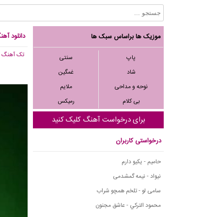
دانلود آهن
موزیک ها براساس سبک ها
تک آهنگ
, ,489
پاپ
سنتی
شاد
غمگین
نوحه و مداحی
ملایم
بی کلام
رمیکس
برای درخواست آهنگ کلیک کنید
درخواستی کاربران
حامیم - یکیو دارم
نیواد - نیمه گمشدمی
سامی لو - تلخم همچو شراب
محمود التركي - عاشق مجنون