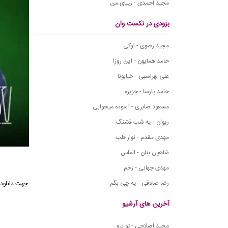
مجید احمدی - زیبای من
بزودی در نکست وان
مجید رضوی - اوکی
حامد همایون - این روزا
علی لهراسبی - خیابونا
حامد پارسا - جزیره
مسعود صابری - آسوده میخوابی
ریوان - یه شب قشنگ
مهدی مقدم - نوار قلب
شاهین بنان - الماس
مهدی جهانی - زخم
رضا صادقی - یه چی بگم
جهت دانلود آ
آخرین های آرشیو
مجید اصلاحی - تو برو