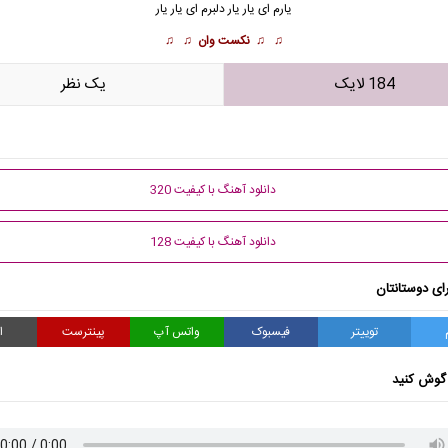
یارم ای یار یار دلبرم ای یار یار
♫ ♫
نکست وان
♫ ♫
184 لایک
يک نظر
دانلود آهنگ با کیفیت 320
دانلود آهنگ با کیفیت 128
ای دوستانتان
توییتر
فیسبوک
واتس آپ
پینترست
ا
گوش کنید