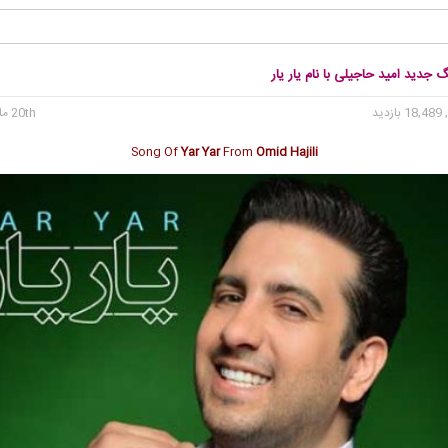
گ جدید امید حاجیلی با نام یار یار
18 بازدید
20th مارس 2018
Song Of
Yar Yar
From
Omid Hajili