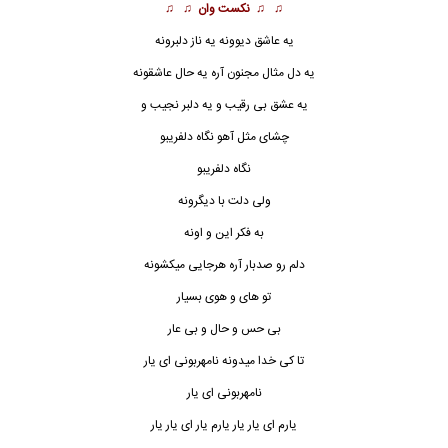
♫ ♫
نکست وان
♫ ♫
یه عاشق دیوونه یه ناز دلبرونه
یه دل مثال مجنون آره یه حال عاشقونه
یه عشق بی رقیب و یه دلبر نجیب و
چشای مثل آهو نگاه دلفریبو
نگاه دلفریبو
ولی دلت با دیگرونه
به فکر این و اونه
دلم رو صدبار آره هرجایی میکشونه
تو های و هوی بسیار
بی حس و حال و بی عار
تا کی خدا میدونه نامهربونی ای یار
نامهربونی ای یار
یارم ای یار یار یارم یار ای یار یار