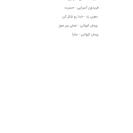
فریدون آسرایی - حسرت
معین زد - خدا رو شکر کن
پیمان کیوانی - غملی بیر سوز
پیمان کیوانی - سارا