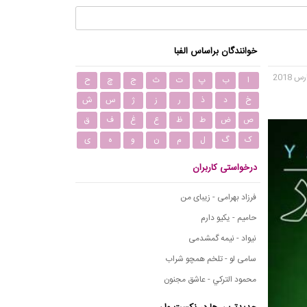
خوانندگان براساس الفبا
ا
ب
پ
ت
ث
ج
چ
ح
خ
د
ذ
ر
ز
ژ
س
ش
ص
ض
ط
ظ
ع
غ
ف
ق
ک
گ
ل
م
ن
و
ه
ی
درخواستی کاربران
فرزاد بهرامی - زیبای من
حامیم - یکیو دارم
نیواد - نیمه گمشدمی
سامی لو - تلخم همچو شراب
محمود التركي - عاشق مجنون