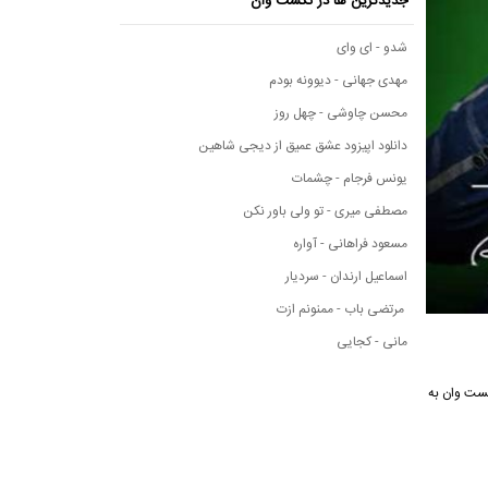
جدیدترین ها در نکست وان
شدو - ای وای
مهدی جهانی - دیوونه بودم
محسن چاوشی - چهل روز
دانلود اپیزود عشق عمیق از دیجی شاهین
یونس فرجام - چشمات
مصطفی میری - تو ولی باور نکن
مسعود فراهانی - آواره
اسماعیل ارندان - سردیار
مرتضی باب - ممنونم ازت
مانی - کجایی
ی نکست وان به