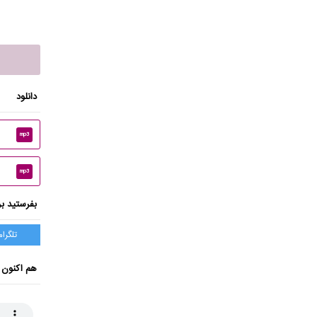
دانلود
mp3
mp3
بفرستید بر
تلگرام
هم اکنون 