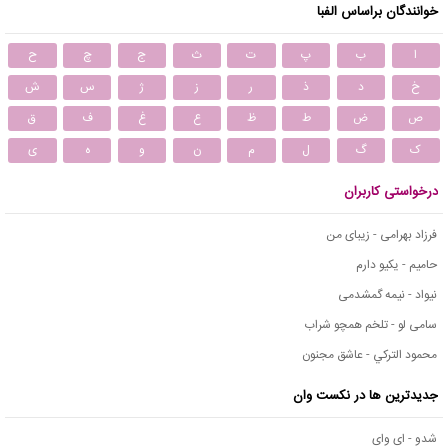
خوانندگان براساس الفبا
ا
ب
پ
ت
ث
ج
چ
ح
خ
د
ذ
ر
ز
ژ
س
ش
ص
ض
ط
ظ
ع
غ
ف
ق
ک
گ
ل
م
ن
و
ه
ی
درخواستی کاربران
فرزاد بهرامی - زیبای من
حامیم - یکیو دارم
نیواد - نیمه گمشدمی
سامی لو - تلخم همچو شراب
محمود التركي - عاشق مجنون
جدیدترین ها در نکست وان
شدو - ای وای