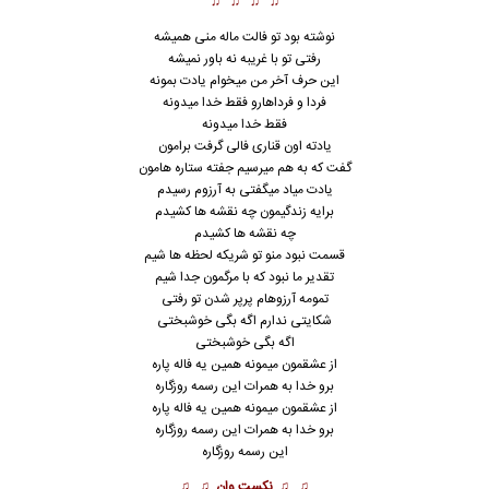
♫ ♫ ♫ ♫
نوشته بود تو فالت ماله منی همیشه
رفتی تو با غریبه نه باور نمیشه
این حرف آخر من میخوام یادت بمونه
فردا و فرداهارو فقط خدا میدونه
فقط خدا میدونه
یادته اون قناری فالی گرفت برامون
گفت که به هم میرسیم جفته ستاره هامون
یادت میاد میگفتی به آرزوم رسیدم
برایه زندگیمون چه نقشه ها کشیدم
چه نقشه ها کشیدم
قسمت نبود منو تو شریکه لحظه ها شیم
تقدیر ما نبود که با مرگمون جدا شیم
تمومه آرزوهام پرپر شدن تو رفتی
شکایتی ندارم اگه بگی خوش
ب
ختی
اگه بگی خوشبختی
از عشقمون میمونه همین یه فاله پاره
برو خدا به همرات این رسمه روزگاره
از عشقمون میمونه همین یه فاله پاره
برو خدا به همرات این رسمه روزگاره
این رسمه روزگاره
♫ ♫
نکست وان
♫ ♫