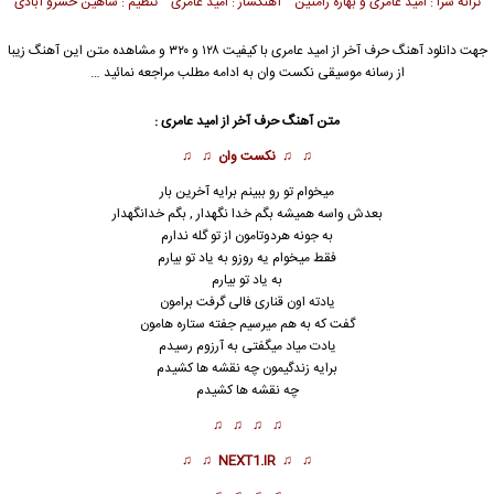
ترانه سرا : امید عامری و بهاره رامتین آهنگساز : امید عامری تنظیم : شاهین خسرو آبادی
جهت دانلود آهنگ حرف آخر از
امید عامری
با کیفیت ۱۲۸ و ۳۲۰ و مشاهده متن این آهنگ زیبا
از رسانه موسیقی نکست وان به ادامه مطلب مراجعه نمائید …
متن آهنگ حرف آخر از
امید عامری
:
♫ ♫
نکست وان
♫ ♫
میخوام تو رو ببینم برایه آخرین بار
بعدش واسه همیشه بگم خدا نگهدار , بگم خدانگهدار
به جونه هردوتامون از تو گله ندارم
فقط میخوام یه روزو به یاد تو بیارم
به یاد تو بیارم
یادته اون ق
ن
اری فالی گرفت برامون
گفت که به هم میرسیم جفته ستاره هامون
یادت میاد میگفتی به آرزوم رسیدم
برایه زندگیمون چه نقشه ها کشیدم
چه نقشه ها کشیدم
♫ ♫ ♫ ♫
♫ ♫
NEXT1.IR
♫ ♫