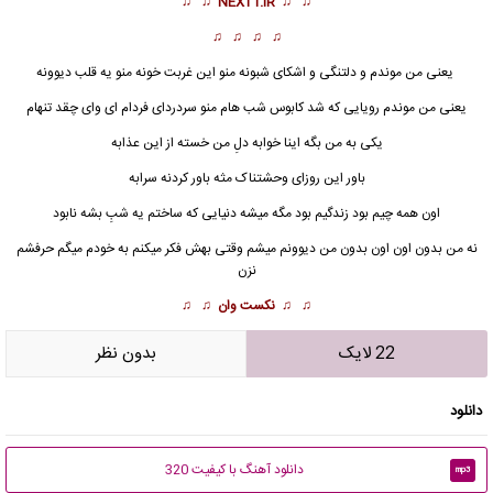
♫ ♫
NEXT1.IR
♫ ♫
♫ ♫ ♫ ♫
یعنی من موندم و دلتنگی و اشکای شبونه منو این غربت خونه منو یه قلب دیوونه
یعنی من موندم رویایی که شد کابوس شب هام منو سردردای فردام ای وای چقد تنهام
یکی به من بگه
اینا خوابه
دلِ من خسته از این عذابه
باور این روزای وحشتناک مثه باور کردنه سرابه
اون همه چیم بود زندگیم بود مگه میشه دنیایی که ساختم یه شبِ بشه نابود
نه من بدون اون اون بدون من دیوونم میشم وقتی بهش فکر میکنم به خودم میگم حرفشم
نزن
♫ ♫
نکست وان
♫ ♫
22 لایک
بدون نظر
دانلود
دانلود آهنگ با کیفیت 320
mp3