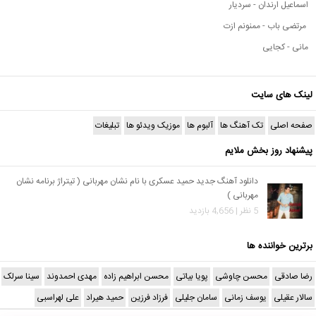
اسماعیل ارندان - سردیار
مرتضی باب - ممنونم ازت
مانی - کجایی
لینک های سایت
صفحه اصلی
تک آهنگ ها
آلبوم ها
موزیک ویدئو ها
تبلیغات
پیشنهاد روز بخش ملایم
دانلود آهنگ جدید حمید عسکری با نام نشان مهربانی ( تیتراژ برنامه نشان
مهربانی )
5 نظر | 4,656 بازدید
برترین خواننده ها
رضا صادقی
محسن چاوشی
پویا بیاتی
محسن ابراهیم زاده
مهدی احمدوند
سینا سرلک
سالار عقیلی
یوسف زمانی
سامان جلیلی
فرزاد فرزین
حمید هیراد
علی لهراسبی