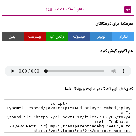
دانلود آهنگ با کیفیت 128
mp3
بفرستید برای دوستانتان
تلگرام
توییتر
فیسبوک
واتس آپ
پینترست
ایمیل
هم اکنون گوش کنید
کد پخش این آهنگ در سایت و وبلاگ شما