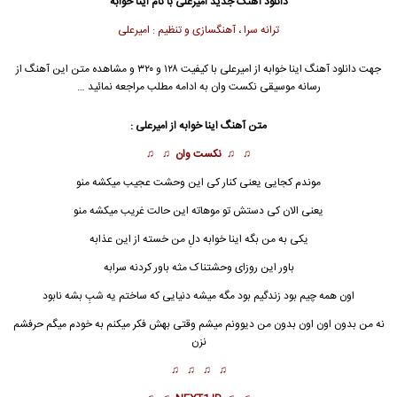
دانلود آهنگ جدید
امیرعلی
با نام اینا خوابه
ترانه سرا ، آهنگسازی و تنظیم : امیرعلی
جهت دانلود آهنگ اینا خوابه از
امیرعلی
با کیفیت ۱۲۸ و ۳۲۰ و مشاهده متن این آهنگ از
رسانه موسیقی نکست وان به ادامه مطلب مراجعه نمائید …
متن آهنگ اینا خوابه از
امیرعلی
:
♫ ♫
نکست وان
♫ ♫
موندم کجایی یعنی کنار کی این وحشت عجیب میکشه منو
یعنی الان کی دستش تو موهاته این حالت غریب میکشه منو
یکی به من بگه
اینا خوابه
دلِ من خسته از این عذابه
باور این روزای وحشتناک مثه باور کردنه سرابه
اون همه چیم بود زندگیم بود مگه میشه دنیایی که ساختم یه شبِ بشه نابود
نه من بدون اون اون بدون من دیوونم میشم وقتی بهش فکر میکنم به خودم میگم حرفشم
نزن
♫ ♫ ♫ ♫