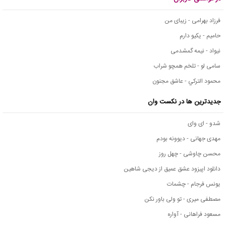
فرزاد بهرامی - زیبای من
حامیم - یکیو دارم
نیواد - نیمه گمشدمی
سامی لو - تلخم همچو شراب
محمود التركي - عاشق مجنون
جدیدترین ها در نکست وان
شدو - ای وای
مهدی جهانی - دیوونه بودم
محسن چاوشی - چهل روز
دانلود اپیزود عشق عمیق از دیجی شاهین
یونس فرجام - چشمات
مصطفی میری - تو ولی باور نکن
مسعود فراهانی - آواره