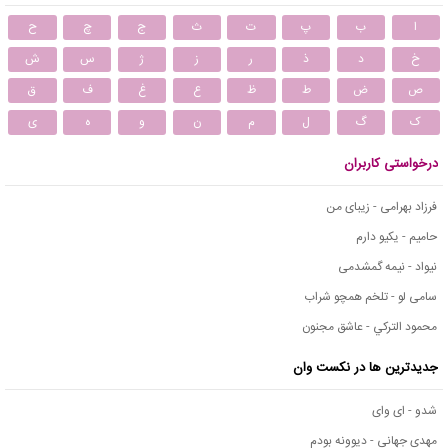
ا
ب
پ
ت
ث
ج
چ
ح
خ
د
ذ
ر
ز
ژ
س
ش
ص
ض
ط
ظ
ع
غ
ف
ق
ک
گ
ل
م
ن
و
ه
ی
درخواستی کاربران
فرزاد بهرامی - زیبای من
حامیم - یکیو دارم
نیواد - نیمه گمشدمی
سامی لو - تلخم همچو شراب
محمود التركي - عاشق مجنون
جدیدترین ها در نکست وان
شدو - ای وای
مهدی جهانی - دیوونه بودم