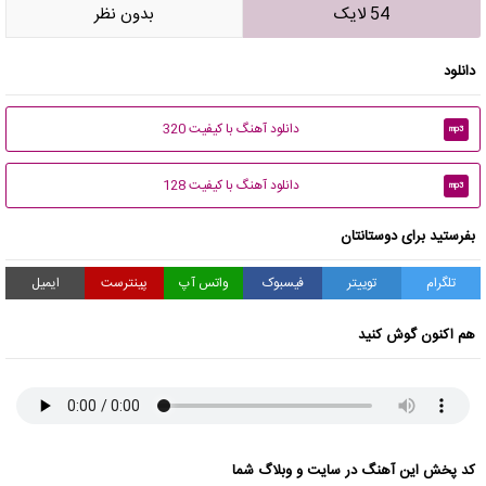
54 لایک
بدون نظر
دانلود
دانلود آهنگ با کیفیت 320
mp3
دانلود آهنگ با کیفیت 128
mp3
بفرستید برای دوستانتان
تلگرام
توییتر
فیسبوک
واتس آپ
پینترست
ایمیل
هم اکنون گوش کنید
کد پخش این آهنگ در سایت و وبلاگ شما