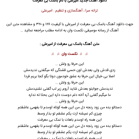
دانلود آهنگ جدید
امیرعلی
با نام بانمک بی معرفت
ترانه سرا ، آهنگسازی و تنظیم : امیرعلی
جهت دانلود آهنگ بانمک بی معرفت از
امیرعلی
با کیفیت ۱۲۸ و ۳۲۰ و مشاهده متن این
آهنگ از رسانه موسیقی نکست وان به ادامه مطلب مراجعه نمائید …
متن آهنگ بانمک بی معرفت از
امیرعلی
:
♫ ♫
نکست وان
♫ ♫
این حرفا رو ولش …
زدی قدش ولی بعدش اون حسی قشنگی که میگفتی ندیدمش
اصلا بی خیال این حرفا به عشق خودمون دوتا بگو کجا بریم فردا
این حرفا رو ولش …
ندیدمش جوابتو بعدش شاید آروم زیر لب گفتی نشنیدمش
ما میگیم گفتی آره آخه دلم دوست داره این بحثا ته نداره
این حرفا رو ولش …
دستاتو بده من زود رنجه دل من این همه کوتاه اومدم تا بفهمی عاشقتم
چیزی کم نمیشه ازت یکم عشقم تو بذار وسط
این همه راه اومدم باهات با نمک بی معرفت
دستاتو بده من زود رنجه دل من این همه کوتاه اومدم تا بفهمی عاشقتم
چیزی کم نمیشه ازت یکم عشقم تو بذار وسط
این همه راه اومدم باهات
با نمک
بی معرفت