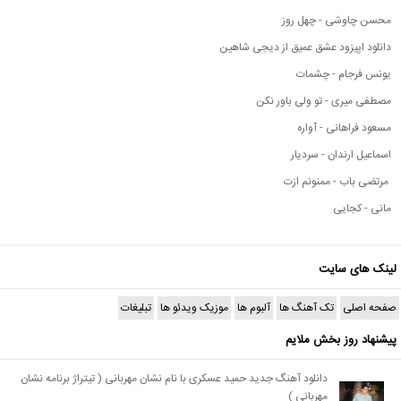
محسن چاوشی - چهل روز
دانلود اپیزود عشق عمیق از دیجی شاهین
یونس فرجام - چشمات
مصطفی میری - تو ولی باور نکن
مسعود فراهانی - آواره
اسماعیل ارندان - سردیار
مرتضی باب - ممنونم ازت
مانی - کجایی
لینک های سایت
صفحه اصلی
تک آهنگ ها
آلبوم ها
موزیک ویدئو ها
تبلیغات
پیشنهاد روز بخش ملایم
دانلود آهنگ جدید حمید عسکری با نام نشان مهربانی ( تیتراژ برنامه نشان
مهربانی )