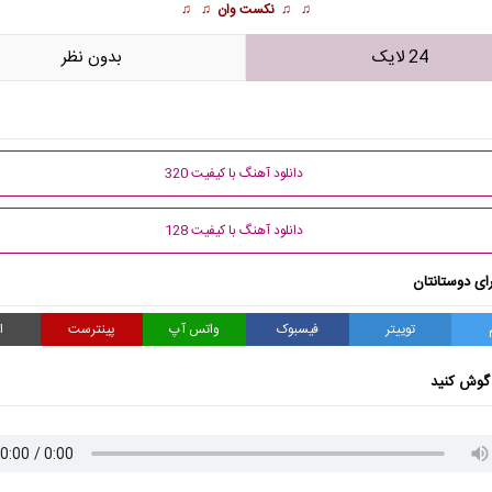
♫ ♫
نکست وان
♫ ♫
24 لایک
بدون نظر
دانلود آهنگ با کیفیت 320
دانلود آهنگ با کیفیت 128
ای دوستانتان
توییتر
فیسبوک
واتس آپ
پینترست
ا
گوش کنید