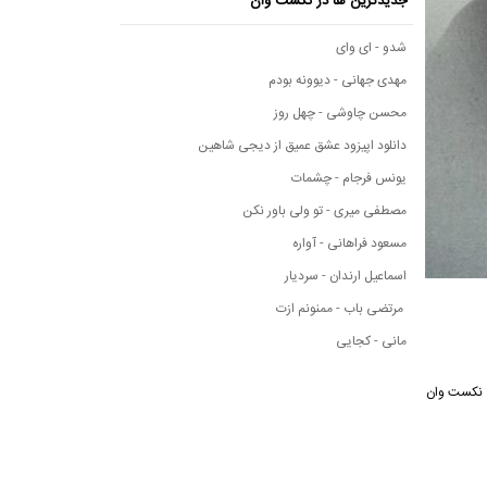
جدیدترین ها در نکست وان
شدو - ای وای
مهدی جهانی - دیوونه بودم
محسن چاوشی - چهل روز
دانلود اپیزود عشق عمیق از دیجی شاهین
یونس فرجام - چشمات
مصطفی میری - تو ولی باور نکن
مسعود فراهانی - آواره
اسماعیل ارندان - سردیار
مرتضی باب - ممنونم ازت
مانی - کجایی
سیقی نکست وان