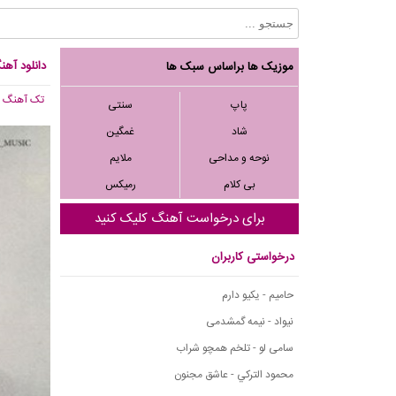
دانلود آهن
موزیک ها براساس سبک ها
تک آهنگ
, 994
پاپ
سنتی
شاد
غمگین
نوحه و مداحی
ملایم
بی کلام
رمیکس
برای درخواست آهنگ کلیک کنید
درخواستی کاربران
حامیم - یکیو دارم
نیواد - نیمه گمشدمی
سامی لو - تلخم همچو شراب
محمود التركي - عاشق مجنون