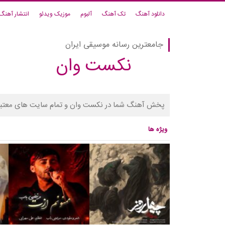
دانلود آهنگ
تک آهنگ
آلبوم
موزیک ویدئو
انتشار آهنگ
جامعترین رسانه موسیقی ایران
نکست وان
پخش آهنگ شما در نکست وان و تمام سایت های معتبر
ویژه ها