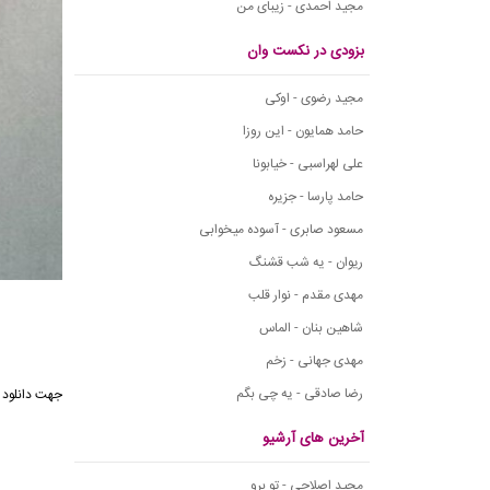
مجید احمدی - زیبای من
بزودی در نکست وان
مجید رضوی - اوکی
حامد همایون - این روزا
علی لهراسبی - خیابونا
حامد پارسا - جزیره
مسعود صابری - آسوده میخوابی
ریوان - یه شب قشنگ
مهدی مقدم - نوار قلب
شاهین بنان - الماس
مهدی جهانی - زخم
رضا صادقی - یه چی بگم
جهت دانلود آ
آخرین های آرشیو
مجید اصلاحی - تو برو