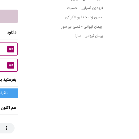
فریدون آسرایی - حسرت
معین زد - خدا رو شکر کن
پیمان کیوانی - غملی بیر سوز
دانلود
پیمان کیوانی - سارا
mp3
mp3
بفرستید بر
تلگرام
هم اکنون 