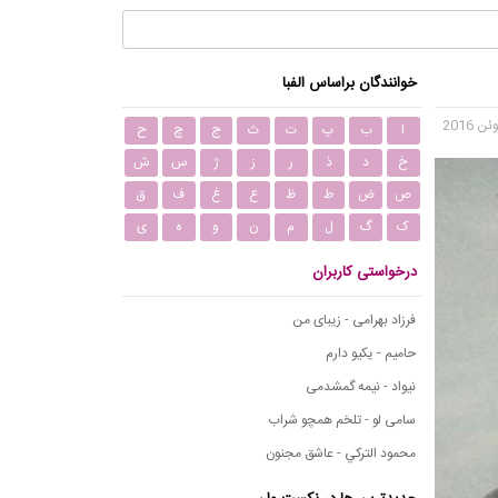
خوانندگان براساس الفبا
ا
ب
پ
ت
ث
ج
چ
ح
خ
د
ذ
ر
ز
ژ
س
ش
ص
ض
ط
ظ
ع
غ
ف
ق
ک
گ
ل
م
ن
و
ه
ی
درخواستی کاربران
فرزاد بهرامی - زیبای من
حامیم - یکیو دارم
نیواد - نیمه گمشدمی
سامی لو - تلخم همچو شراب
محمود التركي - عاشق مجنون